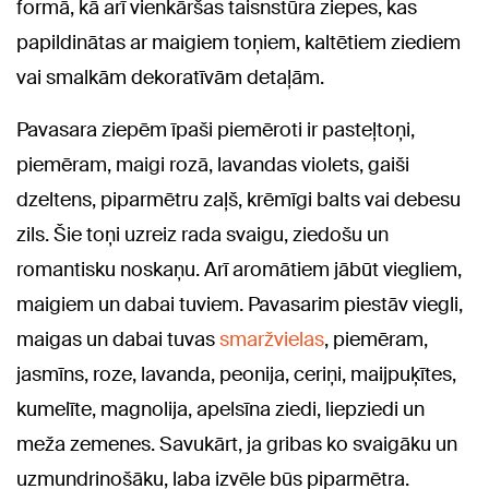
formā, kā arī vienkāršas taisnstūra ziepes, kas
papildinātas ar maigiem toņiem, kaltētiem ziediem
vai smalkām dekoratīvām detaļām.
Pavasara ziepēm īpaši piemēroti ir pasteļtoņi,
piemēram, maigi rozā, lavandas violets, gaiši
dzeltens, piparmētru zaļš, krēmīgi balts vai debesu
zils. Šie toņi uzreiz rada svaigu, ziedošu un
romantisku noskaņu. Arī aromātiem jābūt viegliem,
maigiem un dabai tuviem. Pavasarim piestāv viegli,
maigas un dabai tuvas
smaržvielas
, piemēram,
jasmīns, roze, lavanda, peonija, ceriņi, maijpuķītes,
kumelīte, magnolija, apelsīna ziedi, liepziedi un
meža zemenes. Savukārt, ja gribas ko svaigāku un
uzmundrinošāku, laba izvēle būs piparmētra.