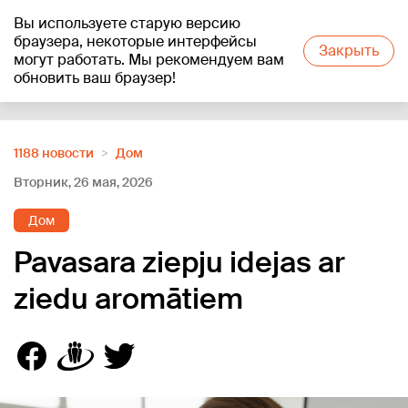
Вы используете старую версию
+17
°C
браузера, некоторые интерфейсы
Закрыть
могут работать. Мы рекомендуем вам
обновить ваш браузер!
Reklāma
1188 новости
Дом
Вторник, 26 мая, 2026
Дом
Pavasara ziepju idejas ar
ziedu aromātiem