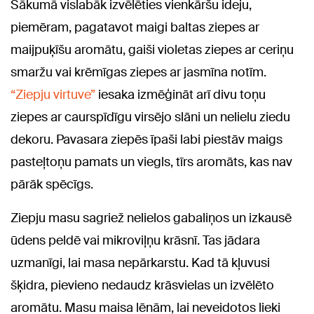
Sākumā vislabāk izvēlēties vienkāršu ideju,
piemēram, pagatavot maigi baltas ziepes ar
maijpuķīšu aromātu, gaiši violetas ziepes ar ceriņu
smaržu vai krēmīgas ziepes ar jasmīna notīm.
“Ziepju virtuve”
iesaka izmēģināt arī divu toņu
ziepes ar caurspīdīgu virsējo slāni un nelielu ziedu
dekoru. Pavasara ziepēs īpaši labi piestāv maigs
pasteļtoņu pamats un viegls, tīrs aromāts, kas nav
pārāk spēcīgs.
Ziepju masu sagriež nelielos gabaliņos un izkausē
ūdens peldē vai mikroviļņu krāsnī. Tas jādara
uzmanīgi, lai masa nepārkarstu. Kad tā kļuvusi
šķidra, pievieno nedaudz krāsvielas un izvēlēto
aromātu. Masu maisa lēnām, lai neveidotos lieki