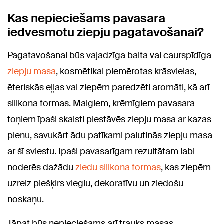
Kas nepieciešams pavasara
iedvesmotu ziepju pagatavošanai?
Pagatavošanai būs vajadzīga balta vai caurspīdīga
ziepju masa
, kosmētikai piemērotas krāsvielas,
ēteriskās eļļas vai ziepēm paredzēti aromāti, kā arī
silikona formas. Maigiem, krēmīgiem pavasara
toņiem īpaši skaisti piestāvēs ziepju masa ar kazas
pienu, savukārt ādu patīkami palutinās ziepju masa
ar šī sviestu. Īpaši pavasarīgam rezultātam labi
noderēs dažādu
ziedu silikona formas
, kas ziepēm
uzreiz piešķirs vieglu, dekoratīvu un ziedošu
noskaņu.
Tāpat būs nepieciešams arī trauks masas