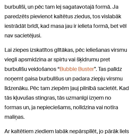
burbulīši, un pēc tam lej sagatavotajā formā. Ja
paredzēts pievienot kaltētus ziedus, tos vislabāk
iestrādāt brīdī, kad masa jau ir ielieta formā, bet vēl
nav sacietējusi.
Lai ziepes izskatītos glītākas, pēc ieliešanas virsmu
viegli apsmidzina ar spirtu vai šķidrumu pret
burbulīšu veidošanos “
Bubble Buster
”. Tas palīdz
noņemt gaisa burbulīšus un padara ziepju virsmu
līdzenāku. Pēc tam ziepēm ļauj pilnībā sacietēt. Kad
tās kļuvušas stingras, tās uzmanīgi izņem no
formas un, ja nepieciešams, nolīdzina vai notīra
maliņas.
Ar kaltētiem ziediem labāk nepārspīlēt, jo pārāk liels