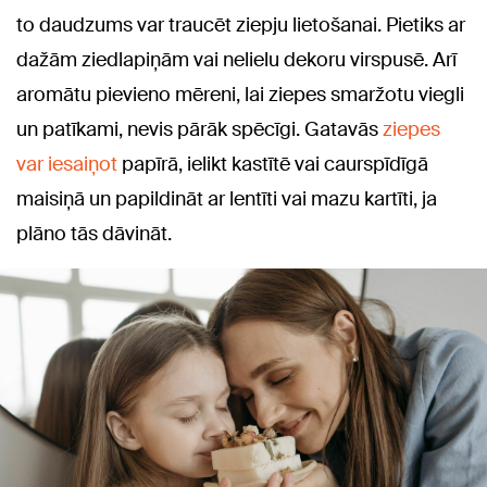
to daudzums var traucēt ziepju lietošanai. Pietiks ar
dažām ziedlapiņām vai nelielu dekoru virspusē. Arī
aromātu pievieno mēreni, lai ziepes smaržotu viegli
un patīkami, nevis pārāk spēcīgi. Gatavās
ziepes
var iesaiņot
papīrā, ielikt kastītē vai caurspīdīgā
maisiņā un papildināt ar lentīti vai mazu kartīti, ja
plāno tās dāvināt.