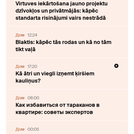
Virtuves iekārtošana jauno projektu
dzīvokļos un privātmājās: kāpēc
standarta risinājumi vairs nestrādā
Дом
12:24
Blaktis: kāpēc tās rodas un kā no tām
tikt vaļā
Дом
17:20
Kā ātri un viegli izņemt ķiršiem
kauliņus?
Дом
08:00
Как избавиться от тараканов в
квартире: советы экспертов
Дом
00:05