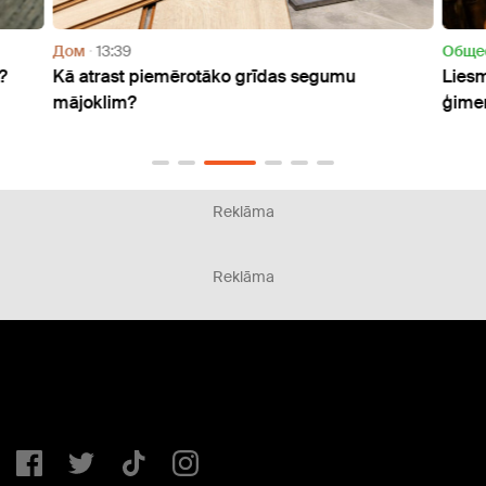
Дом
13:39
Oбще
?
Kā atrast piemērotāko grīdas segumu
Liesm
mājoklim?
ģimen
Reklāma
Reklāma