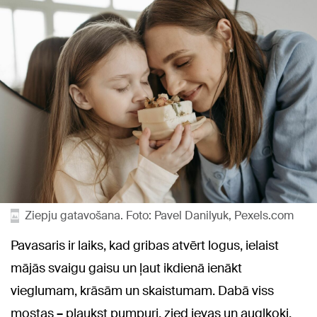
Ziepju gatavošana. Foto: Pavel Danilyuk, Pexels.com
Pavasaris ir laiks, kad gribas atvērt logus, ielaist
mājās svaigu gaisu un ļaut ikdienā ienākt
vieglumam, krāsām un skaistumam. Dabā viss
mostas
–
plaukst pumpuri, zied ievas un augļkoki,