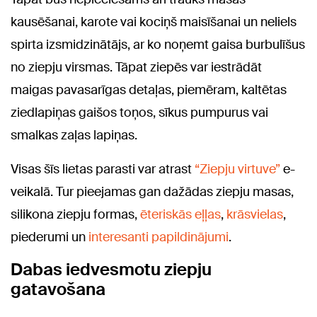
kausēšanai, karote vai kociņš maisīšanai un neliels
spirta izsmidzinātājs, ar ko noņemt gaisa burbulīšus
no ziepju virsmas. Tāpat ziepēs var iestrādāt
maigas pavasarīgas detaļas, piemēram, kaltētas
ziedlapiņas gaišos toņos, sīkus pumpurus vai
smalkas zaļas lapiņas.
Visas šīs lietas parasti var atrast
“Ziepju virtuve”
e-
veikalā. Tur pieejamas gan dažādas ziepju masas,
silikona ziepju formas,
ēteriskās eļļas
,
krāsvielas
,
piederumi un
interesanti papildinājumi
.
Dabas iedvesmotu ziepju
gatavošana