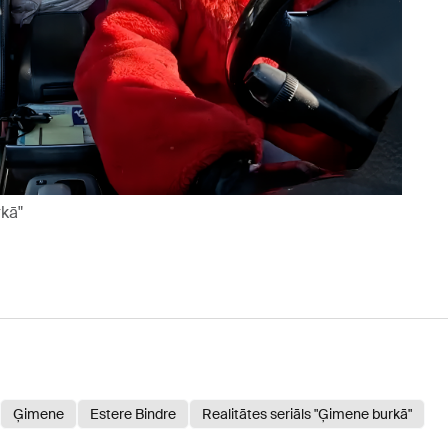
kā"
Ģimene
Estere Bindre
Realitātes seriāls "Ģimene burkā"