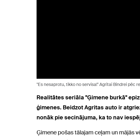
"Es nesaprotu, tikko no servisa!" Agritai Bindrei pēc
Realitātes seriāla "Ģimene burkā" ep
ģimenes. Beidzot Agritas auto ir atgri
nonāk pie secinājuma, ka to nav iespē
Ģimene pošas tālajam ceļam un mājās vēroj