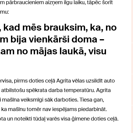
em pārbraucieniem aizņem ilgu laiku, tāpēc šorīt
umu:
īja, kad mēs brauksim, ka, no
em bija vienkārši doma –
kam no mājas laukā, visu
rvisa, pirms doties ceļā Agrita vēlas uzsildīt auto
r atbilstošu spēkrata darba temperatūru. Agrita
ai mašīna veiksmīgi sāk darboties. Tiesa gan,
, ka mašīnu tomēr nav iespējams piedarbināt.
ta un noteikti tūdaļ varēs visa ģimene doties ceļā.