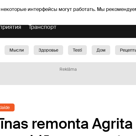
Прогноз погоды
Гороскопы
lavs
 некоторые интерфейсы могут работать. Мы рекомендуе
приятия
Транспорт
Мысли
Здоровье
Testi
Дом
Рецепт
Красота
Дети
Машина
1188 play
Spo
Reklāma
klaide
īnas remonta Agrita