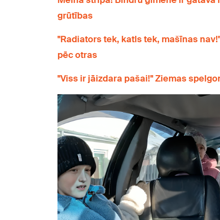
Melnā strīpa! Bindru ģimene ir gatava li
grūtības
"Radiators tek, katls tek, mašīnas nav!
pēc otras
"Viss ir jāizdara pašai!" Ziemas spelgo