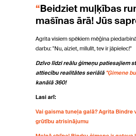
Beidziet muļķības run
mašīnas ārā! Jūs sapr
Agrita visiem spēkiem mēģina piedarbināt
darbu: "Nu, aiziet, mīlulīt, tev ir jāpielec!"
Dzīvo līdzi reālu ģimeņu patiesajiem s
attiecību realitātes seriālā
"Ģimene bu
kanālā 360!
Lasi arī:
Vai gaisma tuneļa galā? Agrita Bindre 
grūtību atrisinājumu