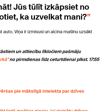
āt! Jūs tūlīt izkāpsiet no
otiet, ka uzvelkat mani?
 auto. Viņa ir izmisusi un aicina mašīnu uzsākt
tāstiem un attiecību līkločiem pašmāju
rkā"
no pirmdienas līdz ceturtdienai plkst. 17:55
vēršas pie mākslīgā intelekta par dzīves