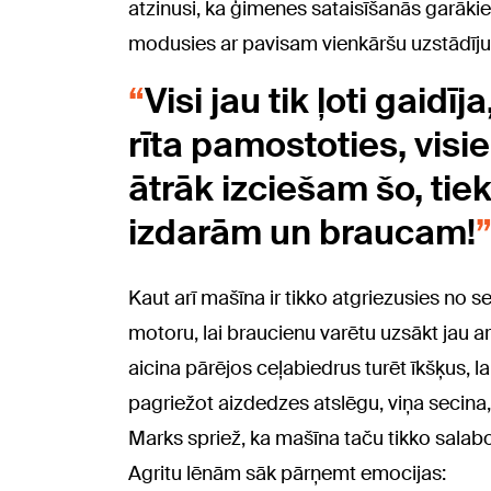
atzinusi, ka ģimenes sataisīšanās garāki
modusies ar pavisam vienkāršu uzstādīj
Visi jau tik ļoti gaid
rīta pamostoties, visi
ātrāk izciešam šo, tie
izdarām un braucam!
Kaut arī mašīna ir tikko atgriezusies no se
motoru, lai braucienu varētu uzsākt jau a
aicina pārējos ceļabiedrus turēt īkšķus, l
pagriežot aizdedzes atslēgu, viņa secina
Marks spriež, ka mašīna taču tikko salabo
Agritu lēnām sāk pārņemt emocijas: