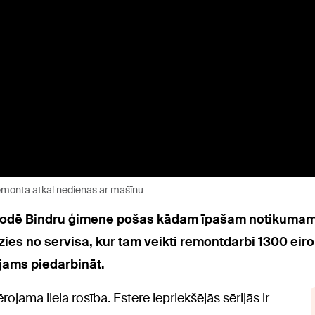
 remonta atkal nedienas ar mašīnu
izodē Bindru ģimene pošas kādam īpašam notikumam –
ezies no servisa, kur tam veikti remontdarbi 1300 eir
jams piedarbināt.
ama liela rosība. Estere iepriekšējās sērijās ir