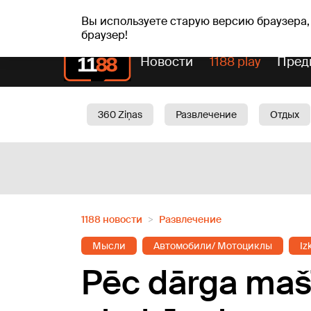
сб, 08.08.2026.
+20
°C
Mudīte, Vladislava, Vladis
Вы используете старую версию браузера,
браузер!
Новости
1188 play
Пред
360 Ziņas
Развлечение
Отдых
Oбщество
Актуально
Трафик
1188 новости
Развлечение
Мысли
Автомобили/ Мотоциклы
Iz
Pēc dārga maš