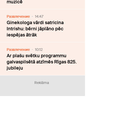
muzicē
Развлечение
14:47
Ginekologa vārdi satricina
Intrishu: bērni jāplāno pēc
iespējas ātrāk
Развлечение
10:12
Ar plašu svētku programmu
galvaspilsētā atzīmēs Rīgas 825.
jubileju
Reklāma