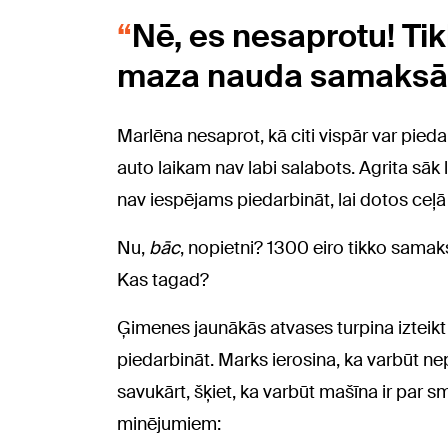
Nē, es nesaprotu! Tik
maza nauda samaksā
Marlēna nesaprot, kā citi vispār var pied
auto laikam nav labi salabots. Agrita sāk
nav iespējams piedarbināt, lai dotos ceļā 
Nu,
bāc
, nopietni? 1300 eiro tikko samak
Kas tagad?
Ģimenes jaunākās atvases turpina izteik
piedarbināt. Marks ierosina, ka varbūt n
savukārt, šķiet, ka varbūt mašīna ir par
minējumiem: