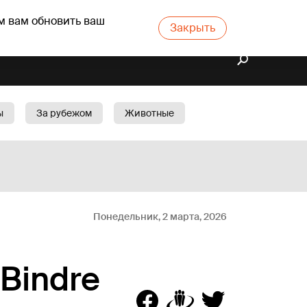
м вам обновить ваш
Закрыть
ы
За рубежом
Животные
rts
Бизнес
Cад
Понедельник, 2 марта, 2026
 Bindre