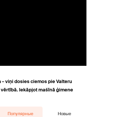
 viņi dosies ciemos pie Valteru
o vērtībā. Iekāpjot mašīnā ģimene
Популярные
Новые