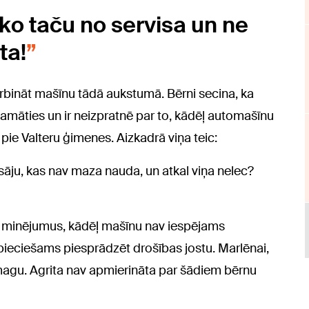
ko taču no servisa un ne
ta!
arbināt mašīnu tādā aukstumā. Bērni secina, ka
 lamāties un ir neizpratnē par to, kādēļ automašīnu
pie Valteru ģimenes. Aizkadrā viņa teic:
sāju, kas nav maza nauda, un atkal viņa nelec?
t minējumus, kādēļ mašīnu nav iespējams
epieciešams piesprādzēt drošības jostu. Marlēnai,
 smagu. Agrita nav apmierināta par šādiem bērnu