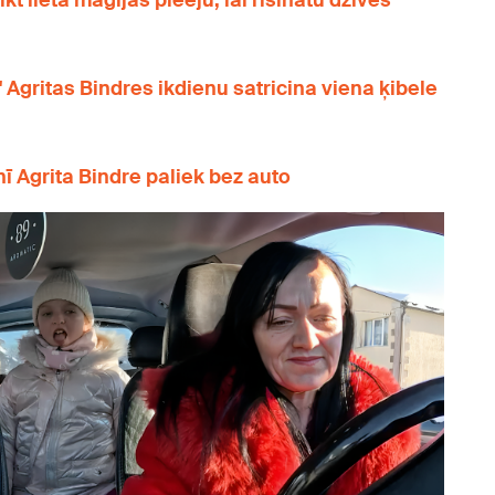
kt lietā maģijas pieeju, lai risinātu dzīves
" Agritas Bindres ikdienu satricina viena ķibele
nī Agrita Bindre paliek bez auto