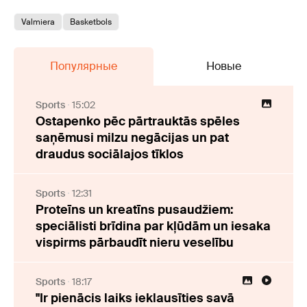
Valmiera
Basketbols
Популярные
Новые
Sports
15:02
Ostapenko pēc pārtrauktās spēles
saņēmusi milzu negācijas un pat
draudus sociālajos tīklos
Sports
12:31
Proteīns un kreatīns pusaudžiem:
speciālisti brīdina par kļūdām un iesaka
vispirms pārbaudīt nieru veselību
Sports
18:17
"Ir pienācis laiks ieklausīties savā