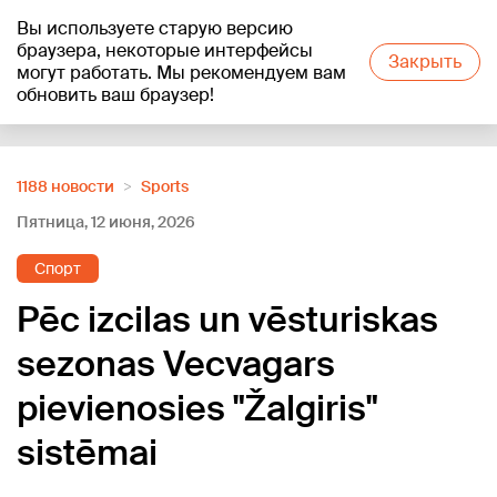
Вы используете старую версию
+21
°C
браузера, некоторые интерфейсы
Закрыть
могут работать. Мы рекомендуем вам
обновить ваш браузер!
Reklāma
1188 новости
Sports
Пятница, 12 июня, 2026
Спорт
Pēc izcilas un vēsturiskas
sezonas Vecvagars
pievienosies "Žalgiris"
sistēmai