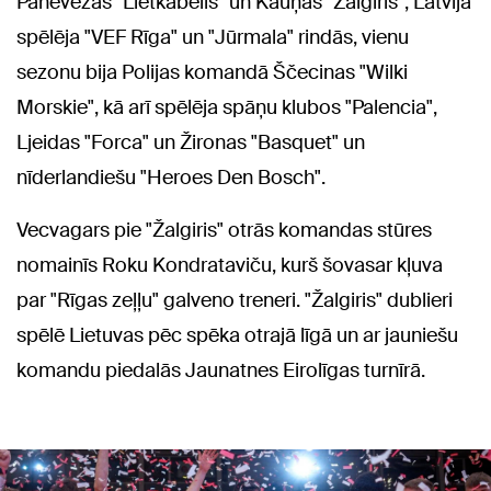
Panevēžas "Lietkabelis" un Kauņas "Žalgiris", Latvijā
spēlēja "VEF Rīga" un "Jūrmala" rindās, vienu
sezonu bija Polijas komandā Ščecinas "Wilki
Morskie", kā arī spēlēja spāņu klubos "Palencia",
Ljeidas "Forca" un Žironas "Basquet" un
nīderlandiešu "Heroes Den Bosch".
Vecvagars pie "Žalgiris" otrās komandas stūres
nomainīs Roku Kondrataviču, kurš šovasar kļuva
par "Rīgas zeļļu" galveno treneri. "Žalgiris" dublieri
spēlē Lietuvas pēc spēka otrajā līgā un ar jauniešu
komandu piedalās Jaunatnes Eirolīgas turnīrā.