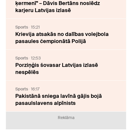
ķermenī" – Dāvis Bertāns noslēdz
karjeru Latvijas izlasē
Sports
15:21
Krievija atsakās no dalības volejbola
pasaules čempionātā Polijā
Sports
12:53
Porziņģis šovasar Latvijas izlasē
nespēlēs
Sports
16:17
Pakistānā sniega lavīnā gājis bojā
pasaulslavens alpīnists
Reklāma