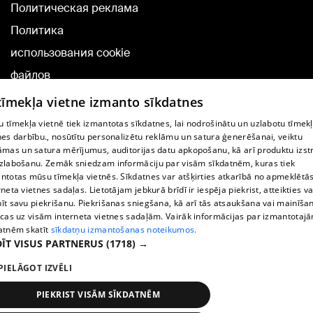
Политическая реклама
Политика
использования cookie
файлов
Добавление
 tīmekļa vietne izmanto sīkdatnes
комментариев
 tīmekļa vietnē tiek izmantotas sīkdatnes, lai nodrošinātu un uzlabotu tīmek
nes darbību., nosūtītu personalizētu reklāmu un satura ģenerēšanai, veiktu
āmas un satura mērījumus, auditorijas datu apkopošanu, kā arī produktu izst
TВ-программа
zlabošanu. Zemāk sniedzam informāciju par visām sīkdatnēm, kuras tiek
Условия договора
ntotas mūsu tīmekļa vietnēs. Sīkdatnes var atšķirties atkarībā no apmeklētā
rneta vietnes sadaļas. Lietotājam jebkurā brīdī ir iespēja piekrist, atteikties va
360 Ziņu kontakti
īt savu piekrišanu. Piekrišanas sniegšana, kā arī tās atsaukšana vai mainīša
ecas uz visām interneta vietnes sadaļām. Vairāk informācijas par izmantotaj
Helio Media
atnēm skatīt
sīkdatņu izmantošanas noteikumos.
ĪT VISUS PARTNERUS
(1718) →
Служба помощи портала: э-почта -
info@1188.lv
PIELĀGOT IZVĒLI
Copyright © 2004-2026 SIA HELIO MEDIA.
All rights reserved.
PIEKRIST VISĀM SĪKDATNĒM