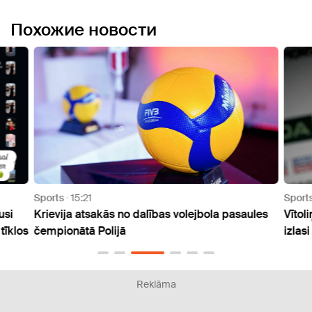
Похожие новости
Sports
15:21
Sport
usi
Krievija atsakās no dalības volejbola pasaules
Vītol
tīklos
čempionātā Polijā
izlasi
Reklāma