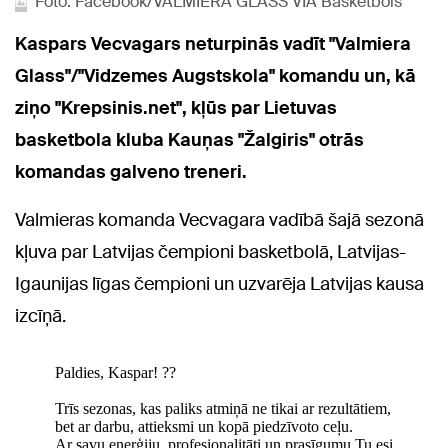
Foto: Facebook/VALMIERA GLASS VIA Basketbols
Kaspars Vecvagars neturpinās vadīt "Valmiera
Glass"/"Vidzemes Augstskola" komandu un, kā
ziņo "Krepsinis.net", kļūs par Lietuvas
basketbola kluba Kauņas "Žalgiris" otrās
komandas galveno treneri.
Valmieras komanda Vecvagara vadībā šajā sezonā
kļuva par Latvijas čempioni basketbolā, Latvijas-
Igaunijas līgas čempioni un uzvarēja Latvijas kausa
izcīņā.