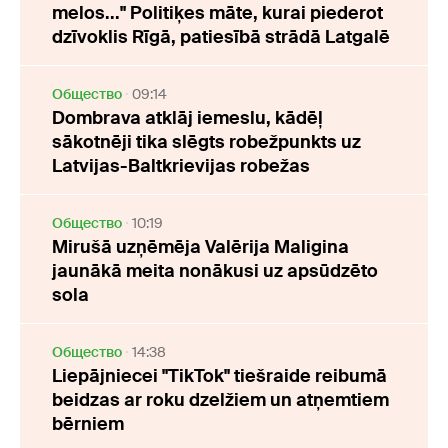
melos..." Politiķes māte, kurai piederot
dzīvoklis Rīgā, patiesībā strādā Latgalē
Oбщество
09:14
Dombrava atklāj iemeslu, kādēļ
sākotnēji tika slēgts robežpunkts uz
Latvijas-Baltkrievijas robežas
Oбщество
10:19
Mirušā uzņēmēja Valērija Maligina
jaunākā meita nonākusi uz apsūdzēto
sola
Oбщество
14:38
Liepājniecei "TikTok" tiešraide reibumā
beidzas ar roku dzelžiem un atņemtiem
bērniem