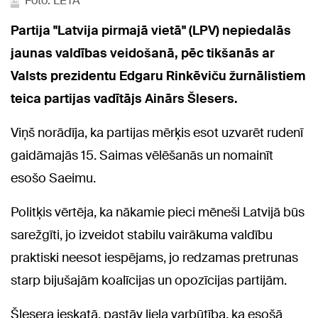
Foto: LETA
Partija "Latvija pirmajā vietā" (LPV) nepiedalās
jaunas valdības veidošanā, pēc tikšanās ar
Valsts prezidentu Edgaru Rinkēviču žurnālistiem
teica partijas vadītājs Ainārs Šlesers.
Viņš norādīja, ka partijas mērķis esot uzvarēt rudenī
gaidāmajās 15. Saimas vēlēšanās un nomainīt
esošo Saeimu.
Politķis vērtēja, ka nākamie pieci mēneši Latvijā būs
sarežgīti, jo izveidot stabilu vairākuma valdību
praktiski neesot iespējams, jo redzamas pretrunas
starp bijušajām koalīcijas un opozīcijas partijām.
Šlesera ieskatā, pastāv liela varbūtība, ka esošā