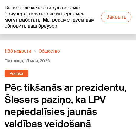
Вы используете старую версию
+25
°C
браузера, некоторые интерфейсы
Закрыть
могут работать. Мы рекомендуем вам
обновить ваш браузер!
Reklāma
1188 новости
Oбщество
Пятница, 15 мая, 2026
Politika
Pēc tikšanās ar prezidentu,
Šlesers paziņo, ka LPV
nepiedalīsies jaunās
valdības veidošanā