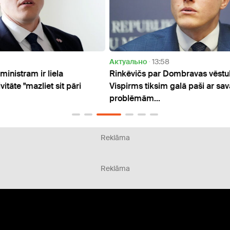
Актуально
13:58
Актуа
Rinkēvičs par Dombravas vēstuli Spānijai:
Premj
Vispirms tiksim galā paši ar savām
mani
problēmām...
Reklāma
Reklāma