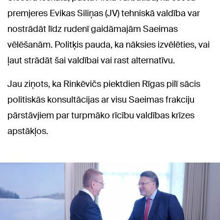
premjeres Evikas Siliņas (JV) tehniskā valdība var
nostrādāt līdz rudenī gaidāmajām Saeimas
vēlēšanām. Politķis pauda, ka nāksies izvēlēties, vai
ļaut strādāt šai valdībai vai rast alternatīvu.
Jau ziņots, ka Rinkēvičs piektdien Rīgas pilī sācis
politiskās konsultācijas ar visu Saeimas frakciju
pārstāvjiem par turpmāko rīcību valdības krīzes
apstākļos.