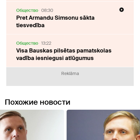
Oбщество
08:30
Pret Armandu Simsonu sākta
tiesvedība
Oбщество
13:22
Visa Bauskas pilsētas pamatskolas
vadība iesniegusi atlūgumus
Reklāma
Похожие новости