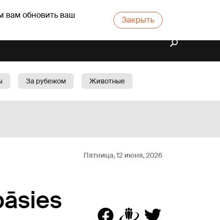
м вам обновить ваш
Закрыть
ы
За рубежом
Животные
rts
Бизнес
Cад
Пятница, 12 июня, 2026
bāsies