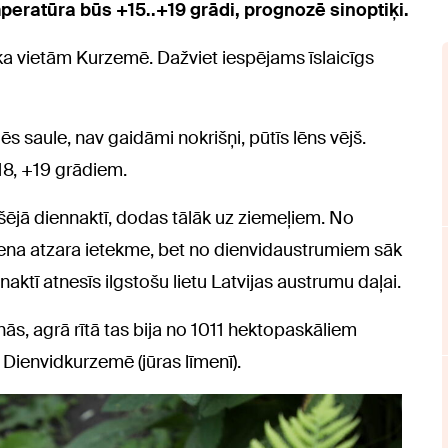
eratūra būs +15..+19 grādi, prognozē sinoptiķi.
a vietām Kurzemē. Dažviet iespējams īslaicīgs
s saule, nav gaidāmi nokrišņi, pūtīs lēns vējš.
18, +19 grādiem.
kšējā diennaktī, dodas tālāk uz ziemeļiem. No
iena atzara ietekme, bet no dienvidaustrumiem sāk
aktī atnesīs ilgstošu lietu Latvijas austrumu daļai.
s, agrā rītā tas bija no 1011 hektopaskāliem
Dienvidkurzemē (jūras līmenī).