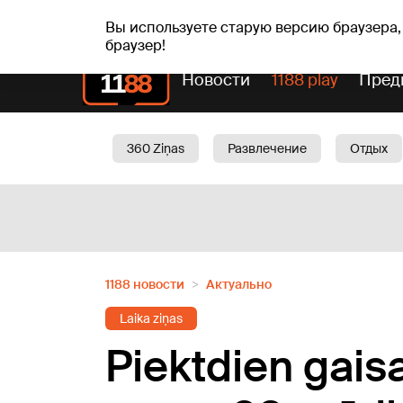
Прогн
чт, 06.08.2026.
+27
°C
Aisma, Askolds
Вы используете старую версию браузера,
браузер!
Новости
1188 play
Пред
360 Ziņas
Развлечение
Отдых
Oбщество
Актуально
Трафик
1188 новости
Актуально
Laika ziņas
Piektdien gais