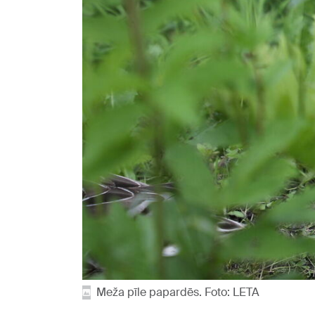
Meža pīle papardēs. Foto: LETA