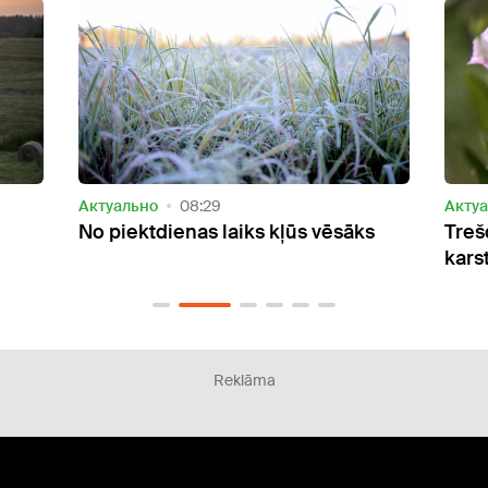
Актуально
15:17
Акту
s
Trešdien gaiss kļūs nedaudz
Otrd
karstāks
silta
Reklāma