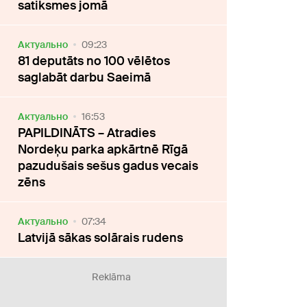
satiksmes jomā
Актуально
09:23
81 deputāts no 100 vēlētos
saglabāt darbu Saeimā
Актуально
16:53
PAPILDINĀTS – Atradies
Nordeķu parka apkārtnē Rīgā
pazudušais sešus gadus vecais
zēns
Актуально
07:34
Latvijā sākas solārais rudens
Reklāma