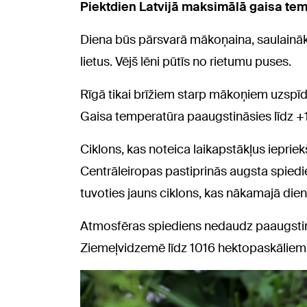
Piektdien Latvijā maksimālā gaisa temp
Diena būs pārsvarā mākoņaina, saulaināk
lietus. Vējš lēni pūtīs no rietumu puses.
Rīgā tikai brīžiem starp mākoņiem uzspīdē
Gaisa temperatūra paaugstināsies līdz +
Ciklons, kas noteica laikapstākļus ieprie
Centrāleiropas pastiprinās augsta spied
tuvoties jauns ciklons, kas nākamajā dienn
Atmosfēras spiediens nedaudz paaugstinā
Ziemeļvidzemē līdz 1016 hektopaskāliem 