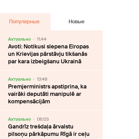
Популярные
Новые
Актуально
11:44
Avoti: Notikusi slepena Eiropas
un Krievijas pārstāvju tikšanās
par kara izbeigšanu Ukrainā
Актуально
13:48
Premjerministrs apstiprina, ka
vairāki deputāti manipulē ar
kompensācijām
Актуально
06:03
Gandrīz trešdaļa ārvalstu
pilsoņu pārkāpumu Rīgā ir ceļu