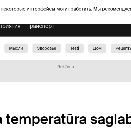
оз погоды
Гороскопы
 некоторые интерфейсы могут работать. Мы рекомендуе
приятия
Транспорт
Мысли
Здоровье
Testi
Дом
Рецепт
Красота
Дети
Машина
1188 play
Spo
Reklāma
a temperatūra sagla