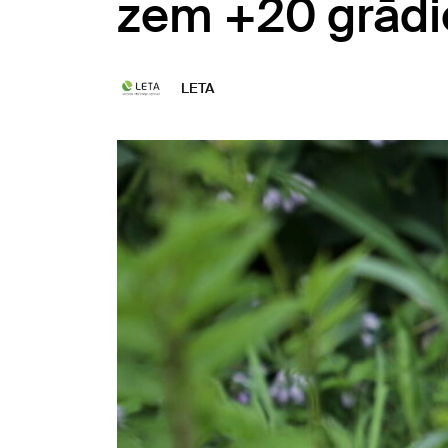
zem +20 grād
LETA