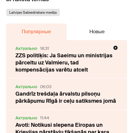
Latvijas Sabiedriskais medijs
Популярные
Новые
Актуально
18:31
ZZS politiķis: Ja Saeimu un ministrijas
pārceltu uz Valmieru, tad
kompensācijas varētu atcelt
Актуально
06:03
Gandrīz trešdaļa ārvalstu pilsoņu
pārkāpumu Rīgā ir ceļu satiksmes jomā
Актуально
11:44
Avoti: Notikusi slepena Eiropas un
Krievijas pārstāvju tikšanās par kara