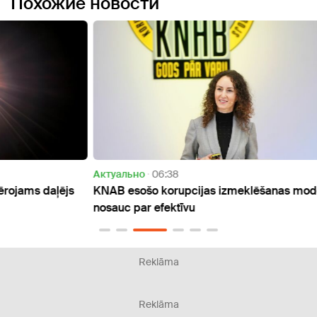
Похожие новости
Актуально
06:38
Актуа
ējs
KNAB esošo korupcijas izmeklēšanas modeli
Dīzeļ
nosauc par efektīvu
ietek
Reklāma
Reklāma