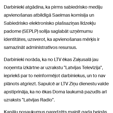
Darbinieki atgādina, ka pirms sabiedrisko mediju
apvienošanas atbildīgā Saeimas komisija un
Sabiedrisko elektronisko plašsaziņas līdzekļu
padome (SEPLP) solīja saglabāt uzņēmumu
identitātes, uzsverot, ka apvienošanas mērķis ir
samazināt administratīvos resursus.
Darbinieki norāda, ka no LTV ēkas Zaķusalā jau
noņemta izkārtne ar uzrakstu "Latvijas Televīzija",
iepriekš par to neinformējot darbiniekus, un to nav
plānots atgriezt. Sapulcē ar LTV Ziņu dienestu valde
apstiprināja, ka no ēkas Doma laukumā pazudīs arī
uzraksts "Latvijas Radio".
Kanālu nosaukumus paredzēts mainīt gada beigās