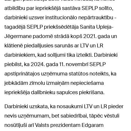
atbildību par iepriekšējā sastāva SEPLP solīto,
darbinieki uzsver institucionālo nepārtrauktību -
tagadējā SEPLP priekšsēdētāja Sanita Upleja-
Jēgermane padomē strādā kopš 2021. gada un
klātienē piedalījusies sarunās ar LTV un LR
darbiniekiem, kad solījumi tika izteikti. Darbinieki
piebilst, ka 2024. gada 11. novembrī SEPLP
apstiprinātajos uzņēmuma statūtos noteikts, ka
jebkādām zīmolu izmaiņām nepieciešama
iepriekšēja dalībnieku sapulces piekrišana.
Darbinieki uzskata, ka nosaukumi LTV un LR pieder
nevis uzņēmumam, bet sabiedrībai, tāpēc vēstuli
nosūtījuši arī Valsts prezidentam Edgaram