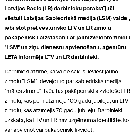
Latvijas Radio (LR) darbinieku parakstījuši
vēstuli Latvijas Sabiedriskā medija (LSM) valdei,
iebilstot pret vēsturisko LTV un LR zīmolu
pakāpenisku aizstāšanu ar jaunizveidoto zīmolu
"LSM" un ziņu dienestu apvienošanu, aģentūru
LETA informēja LTV un LR darbinieki.
Darbinieki atzīmē, ka valde sākusi ieviest jauno
zīmolu "LSM", dēvējot to par sabiedriskā medija
"mātes zīmolu", taču tas pakāpeniski aizvietošot LR
zīmolu, kas pērn atzīmēja 100 gadu jubileju, un LTV
zīmolu, kas atzīmējis 70 gadu jubileju. Darbinieki
uzskata, ka LTV un LR nav uzņēmuma identitāte, ko
var apvienot vai pakāpeniski likvidēt.