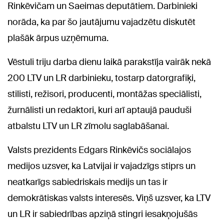
Rinkēvičam un Saeimas deputātiem. Darbinieki
norāda, ka par šo jautājumu vajadzētu diskutēt
plašāk ārpus uzņēmuma.
Vēstuli triju darba dienu laikā parakstīja vairāk nekā
200 LTV un LR darbinieku, tostarp datorgrafiķi,
stilisti, režisori, producenti, montāžas speciālisti,
žurnālisti un redaktori, kuri arī aptaujā pauduši
atbalstu LTV un LR zīmolu saglabāšanai.
Valsts prezidents Edgars Rinkēvičs sociālajos
medijos uzsver, ka Latvijai ir vajadzīgs stiprs un
neatkarīgs sabiedriskais medijs un tas ir
demokrātiskas valsts interesēs. Viņš uzsver, ka LTV
un LR ir sabiedrības apziņā stingri iesakņojušās