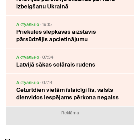
izbeigšanu Ukrainā
Актуально
19:15
Priekules slepkavas aizstāvis
pārsūdzējis apcietinājumu
Актуально
07:34
Latvijā sākas solārais rudens
Актуально
07:14
Ceturtdien vietām īslaicīgi līs, valsts
dienvidos iespējams pērkona negaiss
Reklāma