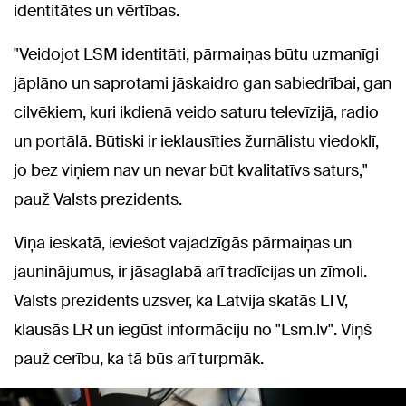
identitātes un vērtības.
"Veidojot LSM identitāti, pārmaiņas būtu uzmanīgi
jāplāno un saprotami jāskaidro gan sabiedrībai, gan
cilvēkiem, kuri ikdienā veido saturu televīzijā, radio
un portālā. Būtiski ir ieklausīties žurnālistu viedoklī,
jo bez viņiem nav un nevar būt kvalitatīvs saturs,"
pauž Valsts prezidents.
Viņa ieskatā, ieviešot vajadzīgās pārmaiņas un
jauninājumus, ir jāsaglabā arī tradīcijas un zīmoli.
Valsts prezidents uzsver, ka Latvija skatās LTV,
klausās LR un iegūst informāciju no "Lsm.lv". Viņš
pauž cerību, ka tā būs arī turpmāk.