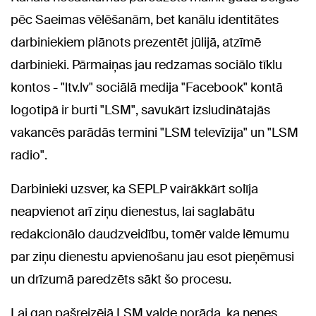
pēc Saeimas vēlēšanām, bet kanālu identitātes
darbiniekiem plānots prezentēt jūlijā, atzīmē
darbinieki. Pārmaiņas jau redzamas sociālo tīklu
kontos - "ltv.lv" sociālā medija "Facebook" kontā
logotipā ir burti "LSM", savukārt izsludinātajās
vakancēs parādās termini "LSM televīzija" un "LSM
radio".
Darbinieki uzsver, ka SEPLP vairākkārt solīja
neapvienot arī ziņu dienestus, lai saglabātu
redakcionālo daudzveidību, tomēr valde lēmumu
par ziņu dienestu apvienošanu jau esot pieņēmusi
un drīzumā paredzēts sākt šo procesu.
Lai gan pašreizējā LSM valde norāda, ka nenes