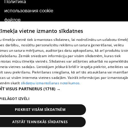
Политика
использования cookie
файлов
Добавление
 tīmekļa vietne izmanto sīkdatnes
комментариев
 tīmekļa vietnē tiek izmantotas sīkdatnes, lai nodrošinātu un uzlabotu tīmek
nes darbību., nosūtītu personalizētu reklāmu un satura ģenerēšanai, veiktu
āmas un satura mērījumus, auditorijas datu apkopošanu, kā arī produktu izst
TВ-программа
zlabošanu. Zemāk sniedzam informāciju par visām sīkdatnēm, kuras tiek
Условия договора
ntotas mūsu tīmekļa vietnēs. Sīkdatnes var atšķirties atkarībā no apmeklētā
rneta vietnes sadaļas. Lietotājam jebkurā brīdī ir iespēja piekrist, atteikties va
360 Ziņu kontakti
īt savu piekrišanu. Piekrišanas sniegšana, kā arī tās atsaukšana vai mainīša
ecas uz visām interneta vietnes sadaļām. Vairāk informācijas par izmantotaj
Helio Media
atnēm skatīt
sīkdatņu izmantošanas noteikumos.
ĪT VISUS PARTNERUS
(1718) →
Служба помощи портала: э-почта -
info@1188.lv
PIELĀGOT IZVĒLI
Copyright © 2004-2026 SIA HELIO MEDIA.
All rights reserved.
PIEKRIST VISĀM SĪKDATNĒM
ATSTĀT TEHNISKĀS SĪKDATNES
Новости
Искать
1188 play
Транспорт
Больше