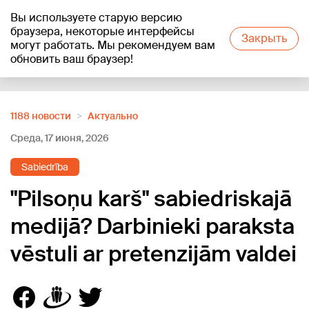
Вы используете старую версию
+18
°C
браузера, некоторые интерфейсы
Закрыть
могут работать. Мы рекомендуем вам
обновить ваш браузер!
Reklāma
1188 новости
Актуально
Среда, 17 июня, 2026
Sabiedrība
"Pilsoņu karš" sabiedriskajā
medijā? Darbinieki paraksta
vēstuli ar pretenzijām valdei