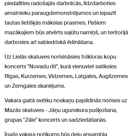
piedalīties radošajās darbnīcās, līdzdarboties
amatnieku paraugdemonstrējumos un iepazīt
tautas lietišķās mākslas prasmes. Pašiem
mazākajiem būs atvērts sajūtu namiņš, un teritorijā
darbosies arī sabiedriskā ēdināšana.
Uz Lielās skatuves norisināsies folkloras kopu
koncerts "Novadu riti", kurā vienuviet satiksies
Rīgas, Kurzemes, Vidzemes, Latgales, Augšzemes
un Zemgales skanējums.
Vakara gaitā svētku noskaņu papildinās norises uz
Mazās skatuves - Jāņu ugunskura pušķošana,
grupas "Zāle" koncerts un sadziedāšanās.
Īpašs vakara notikums būs deju ansambļa