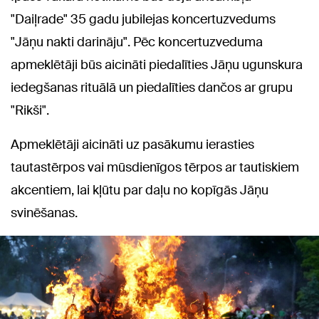
"Daiļrade" 35 gadu jubilejas koncertuzvedums
"Jāņu nakti darināju". Pēc koncertuzveduma
apmeklētāji būs aicināti piedalīties Jāņu ugunskura
iedegšanas rituālā un piedalīties dančos ar grupu
"Rikši".
Apmeklētāji aicināti uz pasākumu ierasties
tautastērpos vai mūsdienīgos tērpos ar tautiskiem
akcentiem, lai kļūtu par daļu no kopīgās Jāņu
svinēšanas.