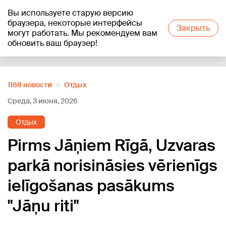
Вы используете старую версию
+23
°C
браузера, некоторые интерфейсы
Закрыть
могут работать. Мы рекомендуем вам
обновить ваш браузер!
Reklāma
1188 новости
Отдых
Среда, 3 июня, 2026
Отдых
Pirms Jāņiem Rīgā, Uzvaras
parkā norisināsies vērienīgs
ielīgošanas pasākums
"Jāņu riti"