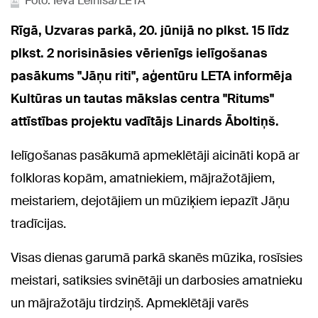
Foto: Ieva Leiniša/LETA
Rīgā, Uzvaras parkā, 20. jūnijā no plkst. 15 līdz
plkst. 2 norisināsies vērienīgs ielīgošanas
pasākums "Jāņu riti", aģentūru LETA informēja
Kultūras un tautas mākslas centra "Ritums"
attīstības projektu vadītājs Linards Āboltiņš.
Ielīgošanas pasākumā apmeklētāji aicināti kopā ar
folkloras kopām, amatniekiem, mājražotājiem,
meistariem, dejotājiem un mūziķiem iepazīt Jāņu
tradīcijas.
Visas dienas garumā parkā skanēs mūzika, rosīsies
meistari, satiksies svinētāji un darbosies amatnieku
un mājražotāju tirdziņš. Apmeklētāji varēs