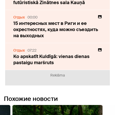
futūristiskā Zinātnes sala Kauņā
Отдых
00:00
15 интересных мест в Риги и ее
окрестностях, куда можно съездить
на выходных
Отдых
07:22
Ko apskatīt Kuldīgā: vienas dienas
pastaigu maršruts
Reklāma
Похожие новости