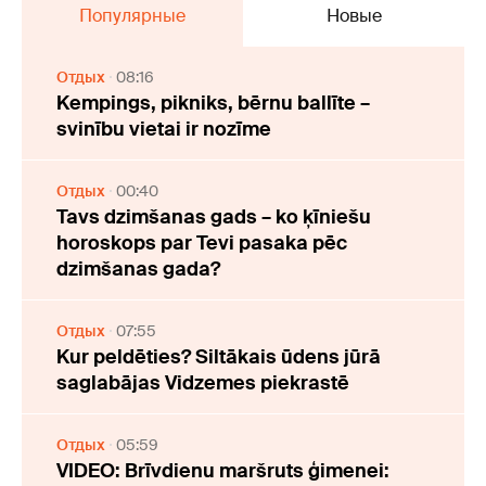
Популярные
Новые
Отдых
08:16
Kempings, pikniks, bērnu ballīte –
svinību vietai ir nozīme
Отдых
00:40
Tavs dzimšanas gads – ko ķīniešu
horoskops par Tevi pasaka pēc
dzimšanas gada?
Отдых
07:55
Kur peldēties? Siltākais ūdens jūrā
saglabājas Vidzemes piekrastē
Отдых
05:59
VIDEO: Brīvdienu maršruts ģimenei: