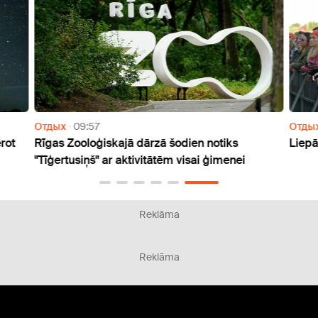
Отдых
09:57
Отды
rot
Rīgas Zooloģiskajā dārzā šodien notiks
Liepā
"Tīģertusiņš" ar aktivitātēm visai ģimenei
Reklāma
Reklāma