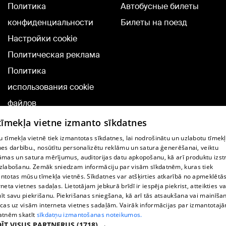
Политика
Автобусные билеты
конфиденциальности
Билеты на поезд
Настройки cookie
Политическая реклама
Политика
использования cookie
файлов
Добавление
 tīmekļa vietne izmanto sīkdatnes
комментариев
 tīmekļa vietnē tiek izmantotas sīkdatnes, lai nodrošinātu un uzlabotu tīmek
nes darbību., nosūtītu personalizētu reklāmu un satura ģenerēšanai, veiktu
āmas un satura mērījumus, auditorijas datu apkopošanu, kā arī produktu izst
TВ-программа
zlabošanu. Zemāk sniedzam informāciju par visām sīkdatnēm, kuras tiek
Условия договора
ntotas mūsu tīmekļa vietnēs. Sīkdatnes var atšķirties atkarībā no apmeklētā
rneta vietnes sadaļas. Lietotājam jebkurā brīdī ir iespēja piekrist, atteikties va
360 Ziņu kontakti
īt savu piekrišanu. Piekrišanas sniegšana, kā arī tās atsaukšana vai mainīša
ecas uz visām interneta vietnes sadaļām. Vairāk informācijas par izmantotaj
Helio Media
atnēm skatīt
sīkdatņu izmantošanas noteikumos.
ĪT VISUS PARTNERUS
(1718) →