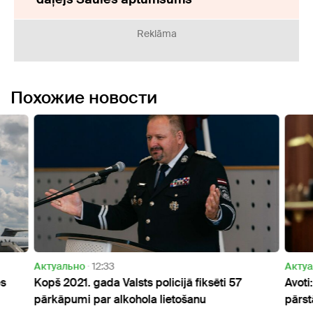
Reklāma
Похожие новости
Актуально
12:33
Актуа
es
Kopš 2021. gada Valsts policijā fiksēti 57
Avoti
pārkāpumi par alkohola lietošanu
pārst