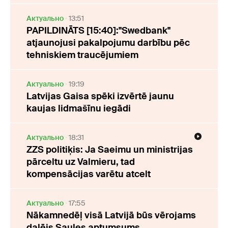
Актуально
13:51
PAPILDINĀTS [15:40]:"Swedbank"
atjaunojusi pakalpojumu darbību pēc
tehniskiem traucējumiem
Актуально
19:19
Latvijas Gaisa spēki izvērtē jaunu
kaujas lidmašīnu iegādi
Актуально
18:31
ZZS politiķis: Ja Saeimu un ministrijas
pārceltu uz Valmieru, tad
kompensācijas varētu atcelt
Актуально
17:55
Nākamnedēļ visā Latvijā būs vērojams
daļējs Saules aptumsums