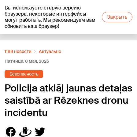
Вы используете старую версию
+22
°C
браузера, некоторые интерфейсы
Закрыть
могут работать. Мы рекомендуем вам
обновить ваш браузер!
Reklāma
1188 новости
Актуально
Пятница, 8 мая, 2026
Безопасность
Policija atklāj jaunas detaļas
saistībā ar Rēzeknes dronu
incidentu