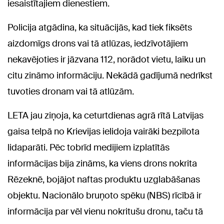
iesaistītajiem dienestiem.
Policija atgādina, ka situācijās, kad tiek fiksēts
aizdomīgs drons vai tā atlūzas, iedzīvotājiem
nekavējoties ir jāzvana 112, norādot vietu, laiku un
citu zināmo informāciju. Nekādā gadījumā nedrīkst
tuvoties dronam vai tā atlūzām.
LETA jau ziņoja, ka ceturtdienas agrā rītā Latvijas
gaisa telpā no Krievijas ielidoja vairāki bezpilota
lidaparāti. Pēc tobrīd medijiem izplatītās
informācijas bija zināms, ka viens drons nokrita
Rēzeknē, bojājot naftas produktu uzglabāšanas
objektu. Nacionālo bruņoto spēku (NBS) rīcībā ir
informācija par vēl vienu nokritušu dronu, taču tā