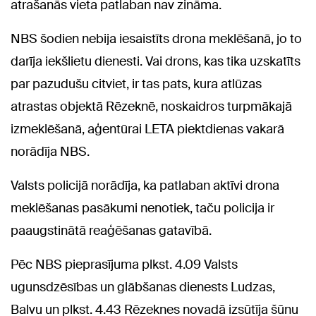
atrašanās vieta patlaban nav zināma.
NBS šodien nebija iesaistīts drona meklēšanā, jo to
darīja iekšlietu dienesti. Vai drons, kas tika uzskatīts
par pazudušu citviet, ir tas pats, kura atlūzas
atrastas objektā Rēzeknē, noskaidros turpmākajā
izmeklēšanā, aģentūrai LETA piektdienas vakarā
norādīja NBS.
Valsts policijā norādīja, ka patlaban aktīvi drona
meklēšanas pasākumi nenotiek, taču policija ir
paaugstinātā reaģēšanas gatavībā.
Pēc NBS pieprasījuma plkst. 4.09 Valsts
ugunsdzēsības un glābšanas dienests Ludzas,
Balvu un plkst. 4.43 Rēzeknes novadā izsūtīja šūnu