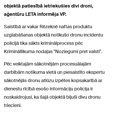
objektā patiesībā ietriekušies divi droni,
aģentūru LETA informēja VP.
Saistībā ar vakar Rēzeknē naftas produktu
uzglabāšanas objektā notikušo dronu incidentu
policijā tika sākts kriminālprocess pēc
Krimināllikuma nodaļas "Noziegumi pret valsti".
Pēc veiktajām sākotnējām procesuālajām
darbībām notikuma vietā un piesaistīto ekspertu
sākotnējās dronu atlūzu izpētes kopsakarībā ar
dienestu rīcībā esošo informāciju policija ir
noskaidrojusi, ka šajā objektā bijuši divu dronu
triecieni.