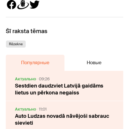
Šī raksta tēmas
Rēzekne
Популярные
Новые
Актуально
09:26
Sestdien daudzviet Latvijā gaidāms
lietus un pērkona negaiss
Актуально
11:01
Auto Ludzas novadā nāvējoši sabrauc
sievieti