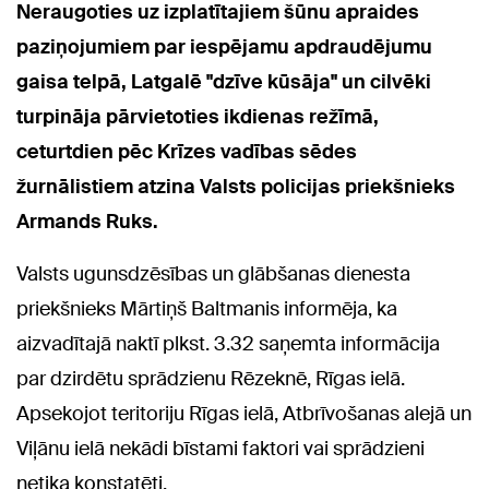
Neraugoties uz izplatītajiem šūnu apraides
paziņojumiem par iespējamu apdraudējumu
gaisa telpā, Latgalē "dzīve kūsāja" un cilvēki
turpināja pārvietoties ikdienas režīmā,
ceturtdien pēc Krīzes vadības sēdes
žurnālistiem atzina Valsts policijas priekšnieks
Armands Ruks.
Valsts ugunsdzēsības un glābšanas dienesta
priekšnieks Mārtiņš Baltmanis informēja, ka
aizvadītajā naktī plkst. 3.32 saņemta informācija
par dzirdētu sprādzienu Rēzeknē, Rīgas ielā.
Apsekojot teritoriju Rīgas ielā, Atbrīvošanas alejā un
Viļānu ielā nekādi bīstami faktori vai sprādzieni
netika konstatēti.