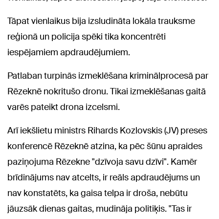
Tāpat vienlaikus bija izsludināta lokāla trauksme
reģionā un policija spēki tika koncentrēti
iespējamiem apdraudējumiem.
Patlaban turpinās izmeklēšana kriminālprocesā par
Rēzeknē nokritušo dronu. Tikai izmeklēšanas gaitā
varēs pateikt drona izcelsmi.
Arī iekšlietu ministrs Rihards Kozlovskis (JV) preses
konferencē Rēzeknē atzina, ka pēc šūnu apraides
paziņojuma Rēzekne "dzīvoja savu dzīvi". Kamēr
brīdinājums nav atcelts, ir reāls apdraudējums un
nav konstatēts, ka gaisa telpa ir droša, nebūtu
jāuzsāk dienas gaitas, mudināja politiķis. "Tas ir