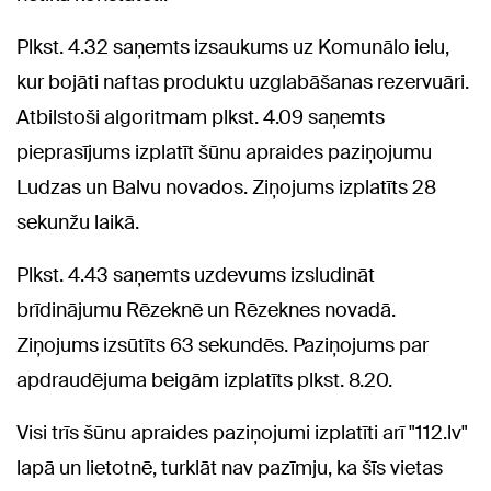
Plkst. 4.32 saņemts izsaukums uz Komunālo ielu,
kur bojāti naftas produktu uzglabāšanas rezervuāri.
Atbilstoši algoritmam plkst. 4.09 saņemts
pieprasījums izplatīt šūnu apraides paziņojumu
Ludzas un Balvu novados. Ziņojums izplatīts 28
sekunžu laikā.
Plkst. 4.43 saņemts uzdevums izsludināt
brīdinājumu Rēzeknē un Rēzeknes novadā.
Ziņojums izsūtīts 63 sekundēs. Paziņojums par
apdraudējuma beigām izplatīts plkst. 8.20.
Visi trīs šūnu apraides paziņojumi izplatīti arī "112.lv"
lapā un lietotnē, turklāt nav pazīmju, ka šīs vietas