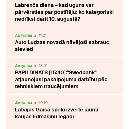
Labrenča diena – kad uguns var
pārvērsties par postītāju: ko kategoriski
nedrīkst darīt 10. augustā?
Актуально
11:01
Auto Ludzas novadā nāvējoši sabrauc
sievieti
Актуально
13:51
PAPILDINĀTS [15:40]:"Swedbank"
atjaunojusi pakalpojumu darbību pēc
tehniskiem traucējumiem
Актуально
19:19
Latvijas Gaisa spēki izvērtē jaunu
kaujas lidmašīnu iegādi