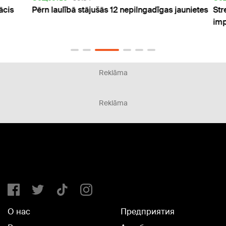
is
Pērn laulībā stājušās 12 nepilngadīgas jaunietes
Stres
impul
Reklāma
Reklāma
О нас
Предприятия