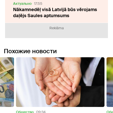
Актуально
17:55
Nākamnedēļ visā Latvijā būs vērojams
daļējs Saules aptumsums
Reklāma
Похожие новости
Oбщество
09:34
Oбще