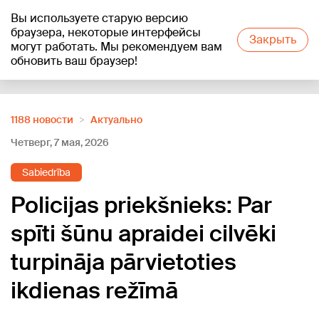
Вы используете старую версию
+26
°C
браузера, некоторые интерфейсы
Закрыть
могут работать. Мы рекомендуем вам
обновить ваш браузер!
Reklāma
1188 новости
Актуально
Четверг, 7 мая, 2026
Sabiedrība
Policijas priekšnieks: Par
spīti šūnu apraidei cilvēki
turpināja pārvietoties
ikdienas režīmā