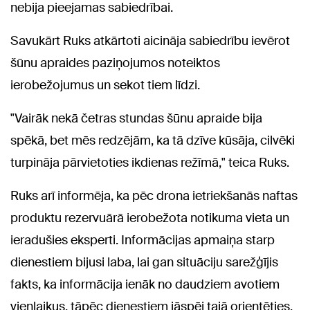
nebija pieejamas sabiedrībai.
Savukārt Ruks atkārtoti aicināja sabiedrību ievērot
šūnu apraides paziņojumos noteiktos
ierobežojumus un sekot tiem līdzi.
"Vairāk nekā četras stundas šūnu apraide bija
spēkā, bet mēs redzējām, ka tā dzīve kūsāja, cilvēki
turpināja pārvietoties ikdienas režīmā," teica Ruks.
Ruks arī informēja, ka pēc drona ietriekšanās naftas
produktu rezervuārā ierobežota notikuma vieta un
ieradušies eksperti. Informācijas apmaiņa starp
dienestiem bijusi laba, lai gan situāciju sarežģījis
fakts, ka informācija ienāk no daudziem avotiem
vienlaikus, tāpēc dienestiem jāspēj tajā orientēties.