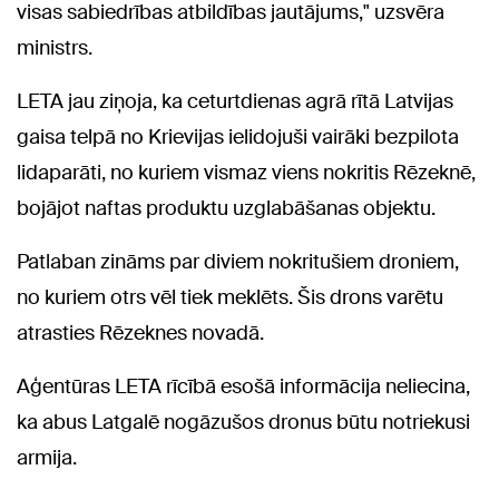
visas sabiedrības atbildības jautājums," uzsvēra
ministrs.
LETA jau ziņoja, ka ceturtdienas agrā rītā Latvijas
gaisa telpā no Krievijas ielidojuši vairāki bezpilota
lidaparāti, no kuriem vismaz viens nokritis Rēzeknē,
bojājot naftas produktu uzglabāšanas objektu.
Patlaban zināms par diviem nokritušiem droniem,
no kuriem otrs vēl tiek meklēts. Šis drons varētu
atrasties Rēzeknes novadā.
Aģentūras LETA rīcībā esošā informācija neliecina,
ka abus Latgalē nogāzušos dronus būtu notriekusi
armija.