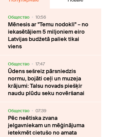
Oбщество
10:56
Mēnesis ar "Temu nodokli" – no
iekasētājiem 5 miljoniem eiro
Latvijas budžetā paliek tikai
viens
Oбщество
17:47
Ūdens sešreiz pārsniedzis
normu, bojāti ceļi un muzeja
krājumi: Talsu novads piešķir
naudu plūdu seku novēršanai
Oбщество
07:39
Pēc neētiska zvana
jelgavniekam un mēģinājuma
ietekmēt cietušo no amata