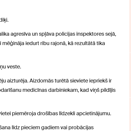
iķi.
lika agresīva un spļāva policijas inspektores sejā,
zi mēģināja iedurt ribu rajonā, kā rezultātā tika
ņu veste.
 aizturēja. Aizdomās turētā sieviete iepriekš ir
darīšanu medicīnas darbiniekam, kad viņš pildījis
vietei piemēroja drošības līdzekli apcietinājumu.
šana līdz pieciem gadiem vai probācijas