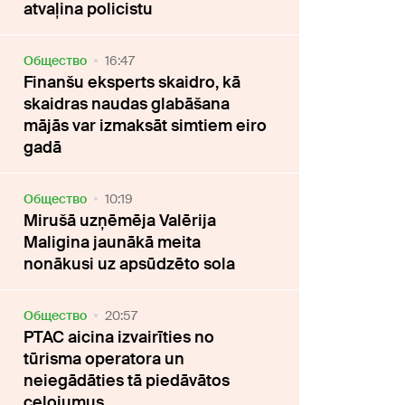
atvaļina policistu
Oбщество
16:47
Finanšu eksperts skaidro, kā
skaidras naudas glabāšana
mājās var izmaksāt simtiem eiro
gadā
Oбщество
10:19
Mirušā uzņēmēja Valērija
Maligina jaunākā meita
nonākusi uz apsūdzēto sola
Oбщество
20:57
PTAC aicina izvairīties no
tūrisma operatora un
neiegādāties tā piedāvātos
ceļojumus