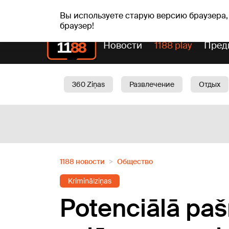
сб, 08.08.2026.
+19
°C
Mudīte, Vladislava, Vladis
Вы используете старую версию браузера,
браузер!
Новости
1188 play
Пред
360 Ziņas
Развлечение
Отдых
Oбщество
Актуально
Трафик
1188 новости
Oбщество
Kriminālziņas
Potenciālā pa