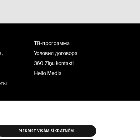
TВ-программа
а,
Условия договора
360 Ziņu kontakti
Helio Media
еты
PIEKRIST VISĀM SĪKDATNĒM