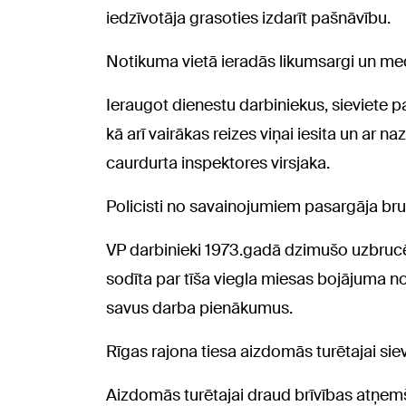
iedzīvotāja grasoties izdarīt pašnāvību.
Notikuma vietā ieradās likumsargi un med
Ieraugot dienestu darbiniekus, sieviete pa
kā arī vairākas reizes viņai iesita un ar na
caurdurta inspektores virsjaka.
Policisti no savainojumiem pasargāja bru
VP darbinieki 1973.gadā dzimušo uzbrucēju
sodīta par tīša viegla miesas bojājuma no
savus darba pienākumus.
Rīgas rajona tiesa aizdomās turētajai sie
Aizdomās turētajai draud brīvības atņem