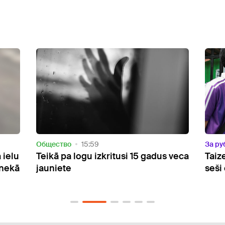
За рубежом
09:23
Oбще
 veca
Taizemē apšaudē skolā nogalināti
Pēc 
seši cilvēki
un m
no a