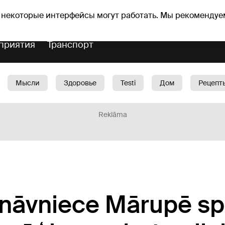
Прогноз погоды
Гороскопы
lavs
 некоторые интерфейсы могут работать. Мы рекомендуе
приятия
Транспорт
Мысли
Здоровье
Testi
Дом
Рецепт
Красота
Дети
Машина
1188 play
Spo
Reklāma
šnāvniece Mārupē sp