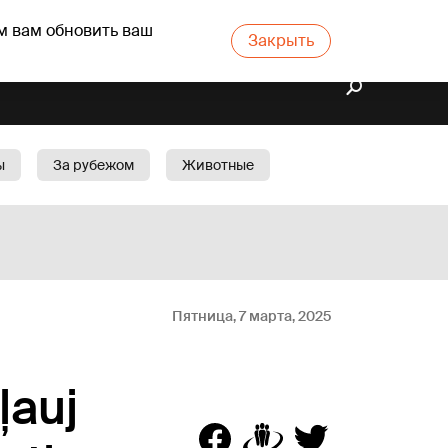
м вам обновить ваш
Закрыть
ы
За рубежом
Животные
rts
Бизнес
Cад
Пятница, 7 марта, 2025
ļauj