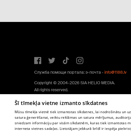
Служба помощи портала: э-почта -
info@1188.lv
Copyright © 2004-2026 SIA HELIO MEDIA.
All rights reserved.
Šī tīmekļa vietne izmanto sīkdatnes
Mūsu tīmekļa vietnē tiek izmantotas sīkdatnes, lai nodrošinātu un u
satura ģenerēšanai, veiktu reklāmas un satura mērījumus, auditorij
sniedzam informāciju par visām sīkdatnēm, kuras tiek izmantotas mū
interneta vietnes sadaļas. Lietotājam jebkurā brīdī ir iespēja piekrist