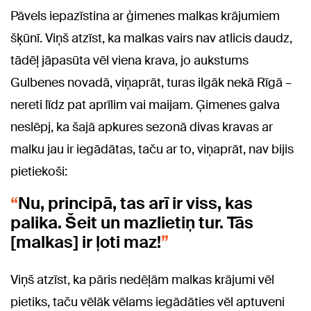
Pāvels iepazīstina ar ģimenes malkas krājumiem
šķūnī. Viņš atzīst, ka malkas vairs nav atlicis daudz,
tādēļ jāpasūta vēl viena krava, jo aukstums
Gulbenes novadā, viņaprāt, turas ilgāk nekā Rīgā –
nereti līdz pat aprīlim vai maijam. Ģimenes galva
neslēpj, ka šajā apkures sezonā divas kravas ar
malku jau ir iegādātas, taču ar to, viņaprāt, nav bijis
pietiekoši:
Nu, principā, tas arī ir viss, kas
palika. Šeit un mazlietiņ tur. Tās
[malkas] ir ļoti maz!
Viņš atzīst, ka pāris nedēļām malkas krājumi vēl
pietiks, taču vēlāk vēlams iegādāties vēl aptuveni