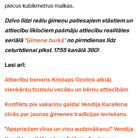
piecus kubikmetrus malkas.
Dzīvo līdzi reālu ģimeņu patiesajiem stāstiem un
attiecību līkločiem pašmāju attiecību realitātes
seriālā
"Ģimene burkā"
no pirmdienas līdz
ceturtdienai plkst. 17:55 kanālā 360!
Lasi arī:
Attiecību treneris Kristaps Ozoliņš atklāj
vienkāršu formulu vecāku un bērnu attiecībām
Konflikts pie vakariņu galda! Vendija Karalkina
cīnās par jaunas ģimenes tradīcijas ieviešanu
"Apspriežam vīrus un viņu audzināšanu!" Vendija