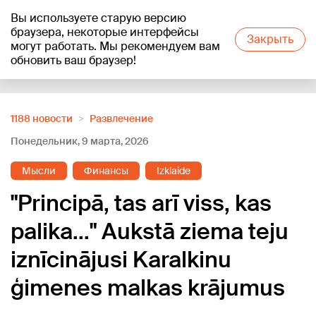
Вы используете старую версию
+21
°C
браузера, некоторые интерфейсы
Закрыть
могут работать. Мы рекомендуем вам
обновить ваш браузер!
Reklāma
1188 новости
Развлечение
Понедельник, 9 марта, 2026
Мысли
Финансы
Izklaide
"Principā, tas arī viss, kas
palika..." Aukstā ziema teju
iznīcinājusi Karalkinu
ģimenes malkas krājumus