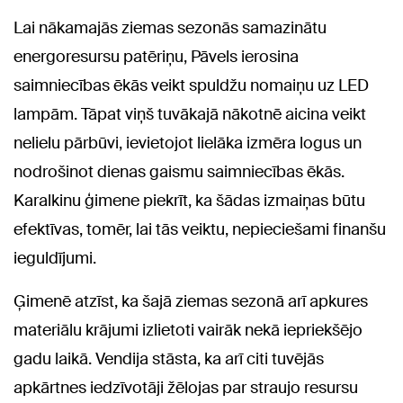
Lai nākamajās ziemas sezonās samazinātu
energoresursu patēriņu, Pāvels ierosina
saimniecības ēkās veikt spuldžu nomaiņu uz LED
lampām. Tāpat viņš tuvākajā nākotnē aicina veikt
nelielu pārbūvi, ievietojot lielāka izmēra logus un
nodrošinot dienas gaismu saimniecības ēkās.
Karalkinu ģimene piekrīt, ka šādas izmaiņas būtu
efektīvas, tomēr, lai tās veiktu, nepieciešami finanšu
ieguldījumi.
Ģimenē atzīst, ka šajā ziemas sezonā arī apkures
materiālu krājumi izlietoti vairāk nekā iepriekšējo
gadu laikā. Vendija stāsta, ka arī citi tuvējās
apkārtnes iedzīvotāji žēlojas
par straujo resursu