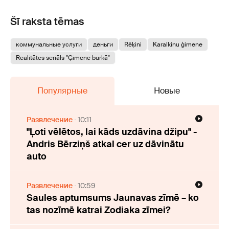
Šī raksta tēmas
коммунальные услуги
деньги
Rēķini
Karalkinu ģimene
Realitātes seriāls "Ģimene burkā"
Популярные
Новые
Развлечение
10:11
"Ļoti vēlētos, lai kāds uzdāvina džipu" -
Andris Bērziņš atkal cer uz dāvinātu
auto
Развлечение
10:59
Saules aptumsums Jaunavas zīmē – ko
tas nozīmē katrai Zodiaka zīmei?