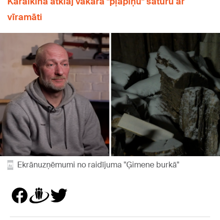
Karalkina atklāj vakara "pļāpiņu" saturu ar
vīramāti
Ekrānuzņēmumi no raidījuma "Ģimene burkā"