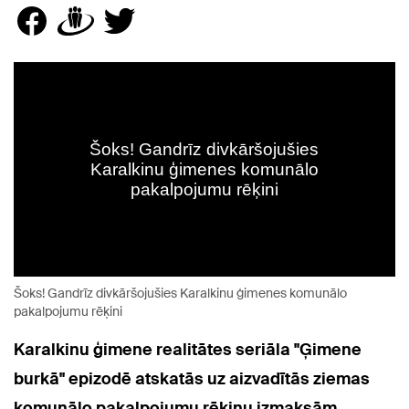
Šoks! Gandrīz divkāršojušies Karalkinu ģimenes komunālo
pakalpojumu rēķini
Karalkinu ģimene r
ealitātes seriāla "Ģimene
burkā" epizodē
atskatās uz aizvadītās ziemas
komunālo pakalpojumu rēķinu izmaksām.