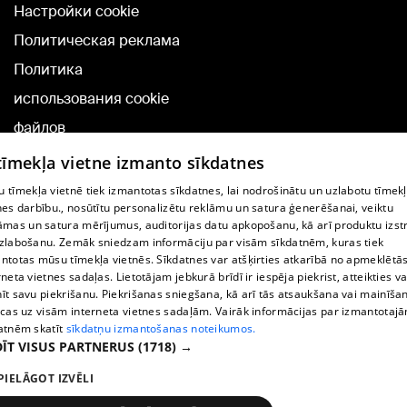
Настройки cookie
Политическая реклама
Политика
использования cookie
файлов
Добавление
 tīmekļa vietne izmanto sīkdatnes
комментариев
 tīmekļa vietnē tiek izmantotas sīkdatnes, lai nodrošinātu un uzlabotu tīmek
nes darbību., nosūtītu personalizētu reklāmu un satura ģenerēšanai, veiktu
āmas un satura mērījumus, auditorijas datu apkopošanu, kā arī produktu izst
TВ-программа
zlabošanu. Zemāk sniedzam informāciju par visām sīkdatnēm, kuras tiek
Условия договора
ntotas mūsu tīmekļa vietnēs. Sīkdatnes var atšķirties atkarībā no apmeklētā
rneta vietnes sadaļas. Lietotājam jebkurā brīdī ir iespēja piekrist, atteikties va
360 Ziņu kontakti
īt savu piekrišanu. Piekrišanas sniegšana, kā arī tās atsaukšana vai mainīša
ecas uz visām interneta vietnes sadaļām. Vairāk informācijas par izmantotaj
Helio Media
atnēm skatīt
sīkdatņu izmantošanas noteikumos.
ĪT VISUS PARTNERUS
(1718) →
Служба помощи портала: э-почта -
info@1188.lv
PIELĀGOT IZVĒLI
Copyright © 2004-2026 SIA HELIO MEDIA.