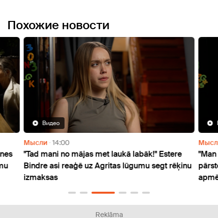
Похожие новости
Видео
Мысли
14:00
Мысл
enes
"Tad mani no mājas met laukā labāk!" Estere
"Man 
mmu
Bindre asi reaģē uz Agritas lūgumu segt rēķinu
pārst
izmaksas
apmē
Reklāma