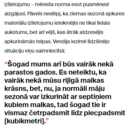
izlietojumu – mēneša norma esot pusmēnesī
aizgājusi.
Pāvels neslēpj, ka ziemas sezonā apkures
materiālu izlietojumu ietekmējis ne tikai lielais
aukstums, bet arī vējš, kas ātrāk atdzesējis
apkurināmās telpas. Vendija iezīmē līdzšinējo
situāciju viņu saimniecībā:
Šogad mums arī būs vairāk nekā
parastos gados. Es neteiktu, ka
vairāk nekā mūsu rijīgā malkas
krāsns, bet, nu, ja normāli māju
sezonā var izkurināt ar septiņiem
kubiem malkas, tad šogad tie ir
vismaz četrpadsmit līdz piecpadsmit
[kubikmetri].