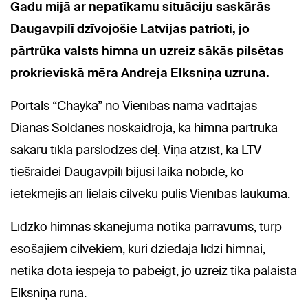
Gadu mijā ar nepatīkamu situāciju saskārās
Daugavpilī dzīvojošie Latvijas patrioti, jo
pārtrūka valsts himna un uzreiz sākās pilsētas
prokrieviskā mēra Andreja Elksniņa uzruna.
Portāls “Chayka” no Vienības nama vadītājas
Diānas Soldānes noskaidroja, ka himna pārtrūka
sakaru tīkla pārslodzes dēļ. Viņa atzīst, ka LTV
tiešraidei Daugavpilī bijusi laika nobīde, ko
ietekmējis arī lielais cilvēku pūlis Vienības laukumā.
Līdzko himnas skanējumā notika pārrāvums, turp
esošajiem cilvēkiem, kuri dziedāja līdzi himnai,
netika dota iespēja to pabeigt, jo uzreiz tika palaista
Elksniņa runa.