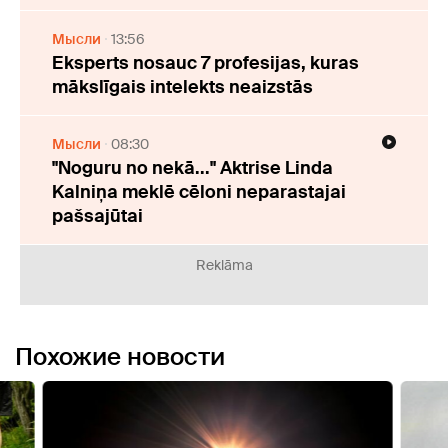
Мысли
13:56
Eksperts nosauc 7 profesijas, kuras
mākslīgais intelekts neaizstās
Мысли
08:30
"Noguru no nekā..." Aktrise Linda
Kalniņa meklē cēloni neparastajai
pašsajūtai
Reklāma
Похожие новости