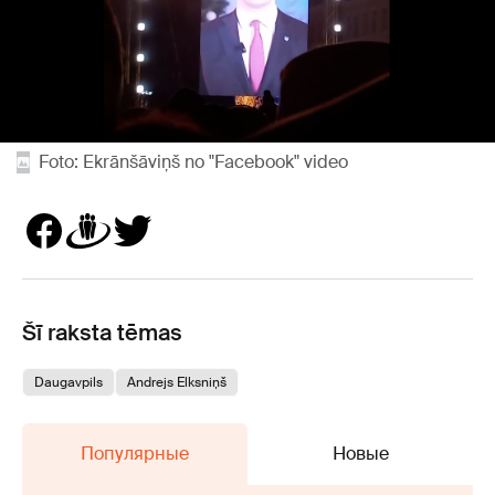
Foto: Ekrānšāviņš no "Facebook" video
Šī raksta tēmas
Daugavpils
Andrejs Elksniņš
Популярные
Новые