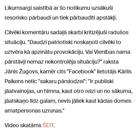
Likumsargi saistībā ar šo notikumu uzsākuši
resorisko pārbaudi un tiek pārbaudīti apstākļi.
Cilvēki komentāru sadaļā skarbi kritizējuši radušos
situāciju. "Daudzi patriotiski noskaņoti cilvēki to
uztvēra kā apzinātu provokāciju. Vai Vienības nama
pārstāvji nemaz nekontrolēja situāciju?" raksta
Jānis Žugovs, kamēr cits "Facebook" lietotājs Kārlis
Paikens netic "sakaru pārslodzei": "Ir publiski
jāatvainojas, un himna, kaut otro reizi un no sākuma,
jāatskaņo līdz galam, nevis jāliek
kaut kādas domes
amatpersonas uzrunas."
Video skatāms
ŠEIT
.