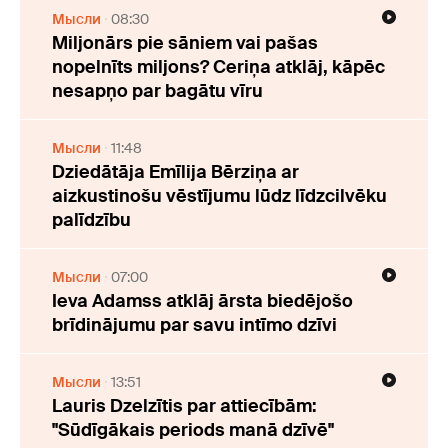
Мысли
08:30
Miljonārs pie sāniem vai pašas
nopelnīts miljons? Ceriņa atklāj, kāpēc
nesapņo par bagātu vīru
Мысли
11:48
Dziedātāja Emīlija Bērziņa ar
aizkustinošu vēstījumu lūdz līdzcilvēku
palīdzību
Мысли
07:00
Ieva Adamss atklāj ārsta biedējošo
brīdinājumu par savu intīmo dzīvi
Мысли
13:51
Lauris Dzelzītis par attiecībām:
"Sūdīgākais periods manā dzīvē"