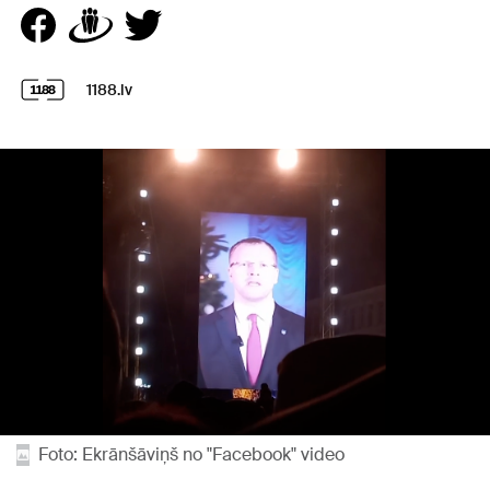
1188.lv
Foto: Ekrānšāviņš no "Facebook" video