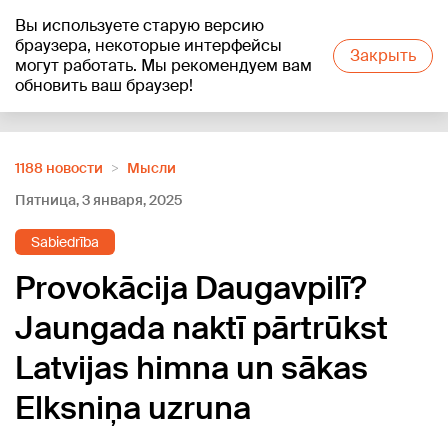
Вы используете старую версию
+20
°C
браузера, некоторые интерфейсы
Закрыть
могут работать. Мы рекомендуем вам
обновить ваш браузер!
Reklāma
1188 новости
Мысли
Пятница, 3 января, 2025
Sabiedrība
Provokācija Daugavpilī?
Jaungada naktī pārtrūkst
Latvijas himna un sākas
Elksniņa uzruna