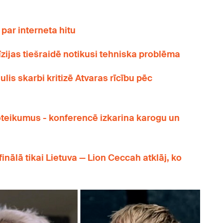
par interneta hitu
zijas tiešraidē notikusi tehniska problēma
gulis skarbi kritizē Atvaras rīcību pēc
oteikumus - konferencē izkarina karogu un
 finālā tikai Lietuva — Lion Ceccah atklāj, ko