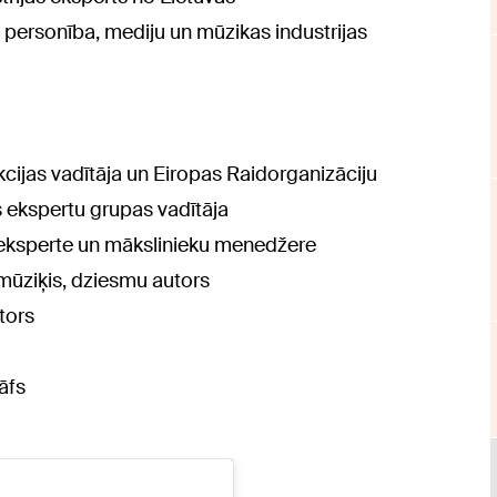
personība, mediju un mūzikas industrijas
cijas vadītāja un Eiropas Raidorganizāciju
s ekspertu grupas vadītāja
s eksperte un mākslinieku menedžere
 mūziķis, dziesmu autors
tors
āfs