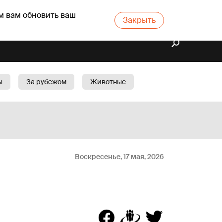
м вам обновить ваш
Закрыть
ы
За рубежом
Животные
rts
Бизнес
Cад
Воскресенье, 17 мая, 2026