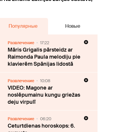
Популярные
Новые
Развлечение
17:22
Māris Grigalis pārsteidz ar
Raimonda Paula melodiju pie
klavierēm Spānijas lidostā
Развлечение
10:08
VIDEO: Magone ar
noslēpumainu kungu griežas
deju virpulī
Развлечение
06:20
Ceturtdienas horoskops: 6.