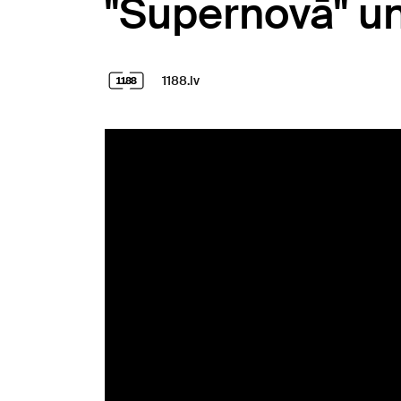
"Supernovā" un 
1188.lv