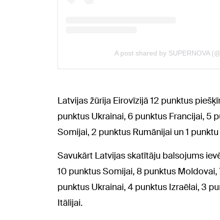
Latvijas žūrija Eirovīzijā 12 punktus piešķī
punktus Ukrainai, 6 punktus Francijai, 5 p
Somijai, 2 punktus Rumānijai un 1 punktu G
Savukārt Latvijas skatītāju balsojums ievē
10 punktus Somijai, 8 punktus Moldovai, 7
punktus Ukrainai, 4 punktus Izraēlai, 3 pu
Itālijai.