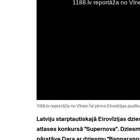
1188.lv reportāža no Vīnes: Īsi pirms Eirovīzijas pusf
Latviju starptautiskajā Eirovīzijas dz
atlases konkursā "Supernova". Dziesma 
pārstāve Dara ar dziesmu "Bangaranga",