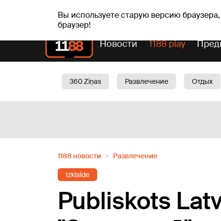
пт, 07.08.2026.
+21
°C
Alfrēds, Fredis, Madars
Вы используете старую версию браузера,
браузер!
Новости
1188 play
Пред
360 Ziņas
Развлечение
Отдых
Oбщество
Актуально
Трафик
1188 новости
Развлечение
Izklaide
Publiskots Latv