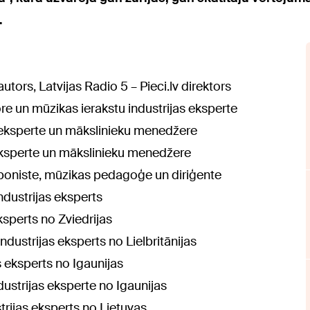
.
tors, Latvijas Radio 5 – Pieci.lv direktors
re un mūzikas ierakstu industrijas eksperte
s eksperte un mākslinieku menedžere
eksperte un mākslinieku menedžere
poniste, mūzikas pedagoģe un diriģente
ndustrijas eksperts
ksperts no Zviedrijas
dustrijas eksperts no Lielbritānijas
 eksperts no Igaunijas
dustrijas eksperte no Igaunijas
trijas eksperts no Lietuvas