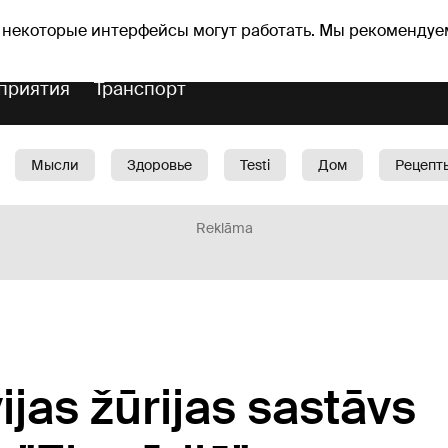
Прогноз погоды
Гороскопы
 некоторые интерфейсы могут работать. Мы рекомендуе
приятия
Транспорт
Мысли
Здоровье
Testi
Дом
Рецепт
Красота
Дети
Машина
1188 play
Spo
Reklāma
ijas žūrijas sastāvs