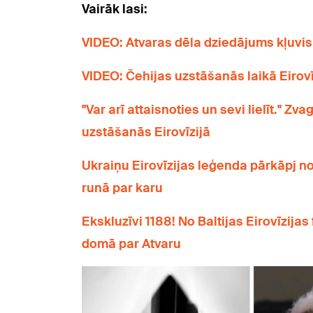
Vairāk lasi:
VIDEO: Atvaras dēla dziedājums kļuvis 
VIDEO: Čehijas uzstāšanās laikā Eirovī
"Var arī attaisnoties un sevi lielīt." Zva
uzstāšanās Eirovīzijā
Ukraiņu Eirovīzijas leģenda pārkāpj n
runā par karu
Ekskluzīvi 1188! No Baltijas Eirovīzijas
domā par Atvaru