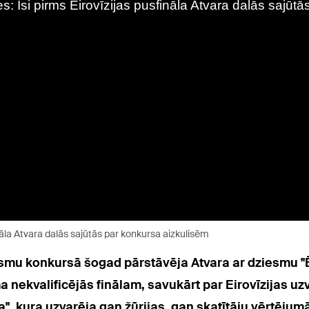
ināla Atvara dalās sajūtās par konkursa aizkulisēm
iesmu konkursā šogad pārstāvēja Atvara ar dziesmu "Ē
nekvalificējās finālam, savukārt par Eirovīzijas uz
 kura uzvarēja gan žūrijas, gan skatītāju vērtējumā