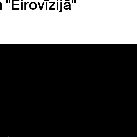
"Eirovīzijā"