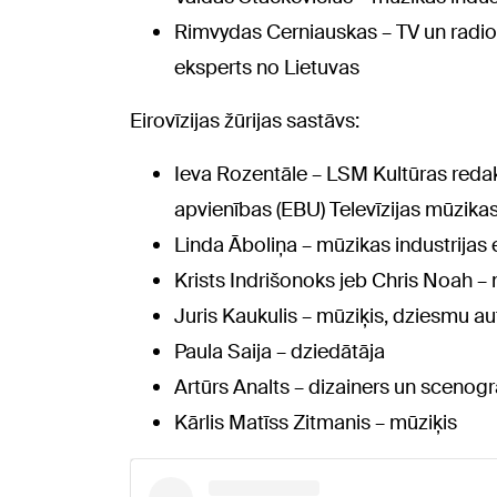
Rimvydas Cerniauskas – TV un radio 
eksperts no Lietuvas
Eirovīzijas žūrijas sastāvs:
Ieva Rozentāle – LSM Kultūras redak
apvienības (EBU) Televīzijas mūzika
Linda Āboliņa – mūzikas industrija
Krists Indrišonoks jeb Chris Noah –
Juris Kaukulis – mūziķis, dziesmu au
Paula Saija – dziedātāja
Artūrs Analts – dizainers un scenogr
Kārlis Matīss Zitmanis – mūziķis