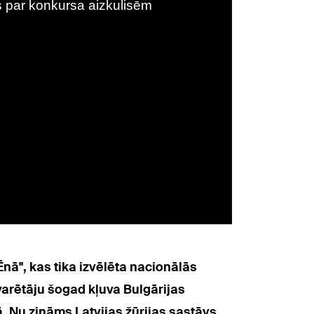
nā", kas tika izvēlēta nacionālās
varētāju šogad kļuva Bulgārijas
. Nu zināms Latvijas žūrijas sastāvs,