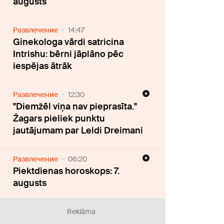
augusts
Развлечение
14:47
Ginekologa vārdi satricina
Intrishu: bērni jāplāno pēc
iespējas ātrāk
Развлечение
12:30
"Diemžēl viņa nav pieprasīta."
Žagars pieliek punktu
jautājumam par Leldi Dreimani
Развлечение
06:20
Piektdienas horoskops: 7.
augusts
Reklāma