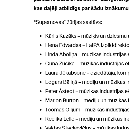
kas daļēji atbildīgs par šādu iznākumu
“Supernovas” žūrijas sastāvs:
Kārlis Kazāks – mūziķis un dziesmu au
Liena Edvardsa – LaIPA izpilddirekto
Linda Āboliņa – mūzikas industrija
Guna Zučika – mūzikas industrijas 
Laura Jēkabsone – dziedātāja, kom
Edgars Bāliņš – mediju un mūzikas i
Peter Åstedt – mūzikas industrijas e
Marlon Burton – mediju un mūzikas in
Toomas Olljum – mūzikas industrijas
Reelika Lelle – mediju un mūzikas in
Vaidas Stackevičius – mūzikas indus