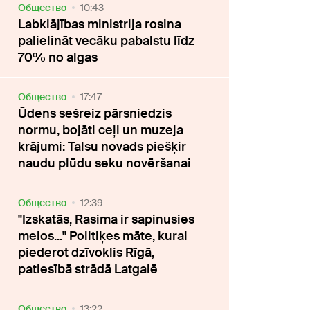
Oбщество
10:43
Labklājības ministrija rosina
palielināt vecāku pabalstu līdz
70% no algas
Oбщество
17:47
Ūdens sešreiz pārsniedzis
normu, bojāti ceļi un muzeja
krājumi: Talsu novads piešķir
naudu plūdu seku novēršanai
Oбщество
12:39
"Izskatās, Rasima ir sapinusies
melos..." Politiķes māte, kurai
piederot dzīvoklis Rīgā,
patiesībā strādā Latgalē
Oбщество
13:22