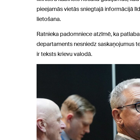
pieejamās vietās sniegtajā informācijā l
lietošana.
Ratnieka padomniece atzīmē, ka patlaban
departaments nesniedz saskaņojumus teāt
ir teksts krievu valodā.