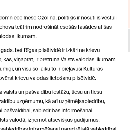
niece Inese Ozoliņa, politiķis ir nosūtījis vēstuli
Čehova teātrim nodrošināt esošās fasādes afišas
valodas likumam.
 gads, bet Rīgas pilsētvidē ir izkārtne krievu
, kas, viņaprāt, ir pretrunā Valsts valodas likumam.
umīgi, un visu šo laiku to ir pieļāvusi Kultūras
ovērst krievu valodas lietošanu pilsētvidē.
 valsts un pašvaldību iestāžu, tiesu un tiesu
švaldību uzņēmumu, kā arī uzņēmējsabiedrību,
 vai pašvaldībai, sabiedrības informēšanai
lsts valodā, izņemot atsevišķus gadījumus.
 sabiedrības informēšanai paredzētajā sabiedrībai