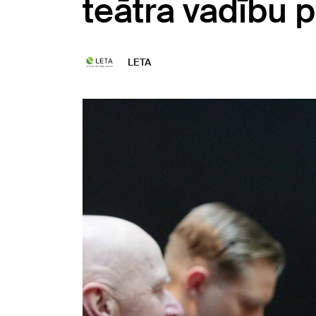
teātra vadību p
LETA