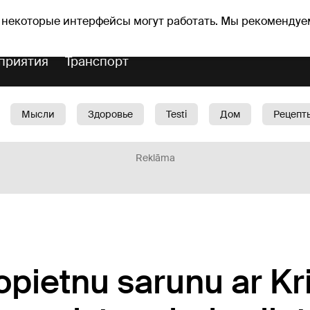
Прогноз погоды
Гороскопы
 некоторые интерфейсы могут работать. Мы рекомендуе
приятия
Транспорт
Мысли
Здоровье
Testi
Дом
Рецепт
Красота
Дети
Машина
1188 play
Spo
Reklāma
nopietnu sarunu ar Kr