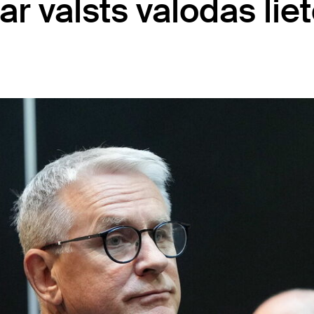
ar valsts valodas li