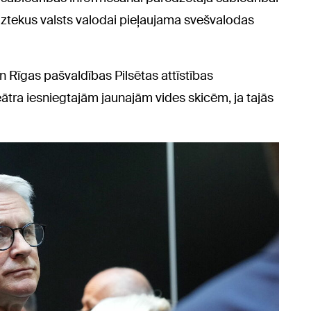
īdztekus valsts valodai pieļaujama svešvalodas
 Rīgas pašvaldības Pilsētas attīstības
ra iesniegtajām jaunajām vides skicēm, ja tajās