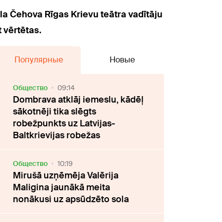
la Čehova Rīgas Krievu teātra vadītāju
 vērtētas.
Популярные
Новые
Oбщество
09:14
Dombrava atklāj iemeslu, kādēļ
sākotnēji tika slēgts
robežpunkts uz Latvijas-
Baltkrievijas robežas
Oбщество
10:19
Mirušā uzņēmēja Valērija
Maligina jaunākā meita
nonākusi uz apsūdzēto sola