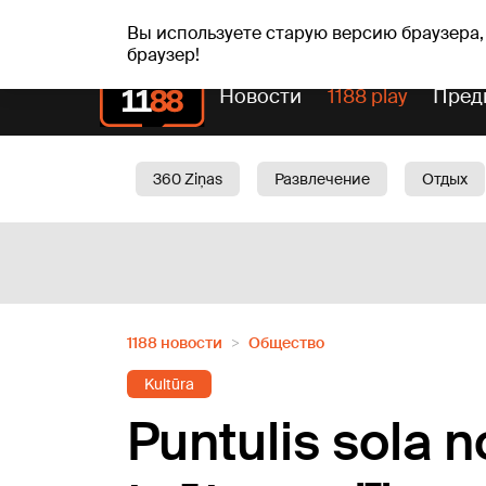
пт, 07.08.2026.
+20
°C
Alfrēds, Fredis, Madars
Вы используете старую версию браузера,
браузер!
Новости
1188 play
Пред
360 Ziņas
Развлечение
Отдых
Oбщество
Актуально
Трафик
1188 новости
Oбщество
Kultūra
Puntulis sola 