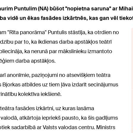
urim Puntulim (NA) būšot "nopietna saruna" ar Mihai
ba vidē un ēkas fasādes izkārtnēs, kas gan vēl tiekot
umam "Rīta panorāma" Puntulis stāstīja, ka otrdien no
zību par to, ka ikdienas darba apstākļos teātrī
apliecināja, ka nerunā par mākslinieku izmantoto
lēģiem darba apstākļos.
ā arī anonīmie, paziņojumi no atsevišķiem teātra
 Bjorkas atbildes uz tiem ļāva izdarīt secinājumus
nātību kolektīva iekšienē.
r teātra fasādes izkārtni, uz kuras lasāma
vu valodā, atkārtoja iepriekš pausto, ka šis gadījums
notiek sadarbībā ar Valsts valodas centru. Ministrs