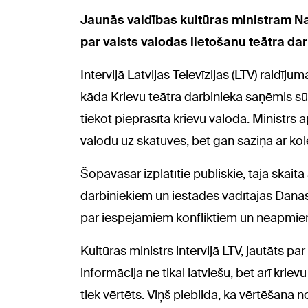
Jaunās valdības kultūras ministram Na
par valsts valodas lietošanu teātra dar
Intervijā Latvijas Televīzijas (LTV) raidīj
kāda Krievu teātra darbinieka saņēmis sūd
tiekot pieprasīta krievu valoda. Ministrs 
valodu uz skatuves, bet gan saziņā ar ko
Šopavasar izplatītie publiskie, tajā skait
darbiniekiem un iestādes vadītājas Danas
par iespējamiem konfliktiem un neapmieri
Kultūras ministrs intervijā LTV, jautāts pa
informācija ne tikai latviešu, bet arī krie
tiek vērtēts. Viņš piebilda, ka vērtēšana 