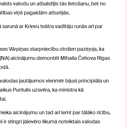
valsts valodu un atbalstījis tās lietošanu, bet no
ības viņš pagaidām atturējās.
ā sarunā ar Krievu teātra vadītāju runās arī par
es Vārpiņas starpniecību otrdien paziņoja, ka
 (NA) aicinājumu demontēt Mihaila Čehova Rīgas
lodā.
 valodas jautājumos vienmēr bijusi principiāla un
aikus Puntulis uzsvēra, ka ministra kā
ai.
nieka aicinājumu un tad arī lemt par tālāko rīcību,
i ir stingri jāievēro likumā noteiktais valodas