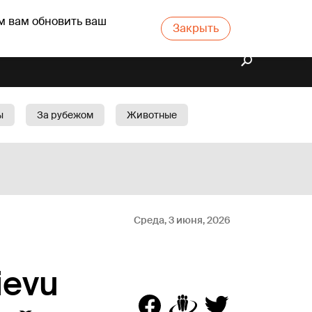
м вам обновить ваш
Закрыть
ы
За рубежом
Животные
rts
Бизнес
Cад
Среда, 3 июня, 2026
ievu