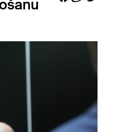
etošanu