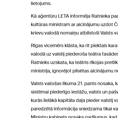
lietojums.
Kā aģentūru LETA informēja Ratnieka padom
kultūras ministram ar aicinājumu uzdot 
krievu valodā nomaiņu atbilstoši Valsts 
Rīgas vicemērs klāsta, ka rit piektais kara
valodā uz valstij piederoša teātra fasādes
Ratnieks uzskata, ka teātris rīkojas pretlik
ministrija, ignorējot pilsētas aicinājumu n
Valsts valodas likuma 21. pants nosaka, ka
sistēmai piederīgo iestāžu, valsts un pa
kurās lielākā kapitāla daļa pieder valstij
paredzētā informācija sniedzama tikai va
Ministru kabinets nosaka gadījumus, kad