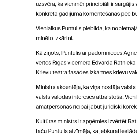
uzsvēra, ka vienmēr principiāli ir sargājis 
konkrētā gadījuma komentēšanas pēc būt
Vienlaikus Puntulis piebilda, ka nopietnaj
minēto izkārtni.
Kā ziņots, Puntulis ar padomnieces Agnes
vērtēs Rīgas vicemēra Edvarda Ratnieka
Krievu teātra fasādes izkārtnes krievu va
Ministrs akcentēja, ka viņa nostāja valsts
valsts valodas intereses atbalstoša. Vienl
amatpersonas rīcībai jābūt juridiski korekt
Kultūras ministrs ir apņēmies izvērtēt Rat
taču Puntulis atzīmēja, ka jebkurai iestāde