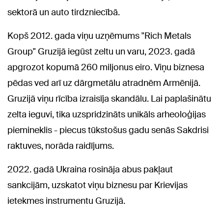
sektorā un auto tirdzniecībā.
Kopš 2012. gada viņu uzņēmums "Rich Metals
Group" Gruzijā iegūst zeltu un varu, 2023. gadā
apgrozot kopumā 260 miljonus eiro. Viņu biznesa
pēdas ved arī uz dārgmetālu atradnēm Armēnijā.
Gruzijā viņu rīcība izraisīja skandālu. Lai paplašinātu
zelta ieguvi, tika uzspridzināts unikāls arheoloģijas
piemineklis - piecus tūkstošus gadu senās Sakdrisi
raktuves, norāda raidījums.
2022. gadā Ukraina rosināja abus pakļaut
sankcijām, uzskatot viņu biznesu par Krievijas
ietekmes instrumentu Gruzijā.