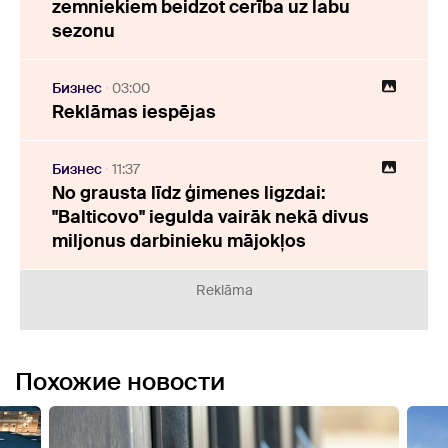
zemniekiem beidzot cerība uz labu
sezonu
Бизнес
03:00
Reklāmas iespējas
Бизнес
11:37
No grausta līdz ģimenes ligzdai:
"Balticovo" iegulda vairāk nekā divus
miljonus darbinieku mājokļos
Reklāma
Похожие новости