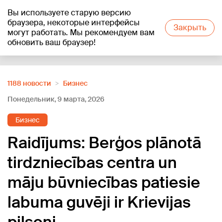
Вы используете старую версию
+19
°C
браузера, некоторые интерфейсы
Закрыть
могут работать. Мы рекомендуем вам
обновить ваш браузер!
Reklāma
1188 новости
Бизнес
Понедельник, 9 марта, 2026
Бизнес
Raidījums: Berģos plānotā
tirdzniecības centra un
māju būvniecības patiesie
labuma guvēji ir Krievijas