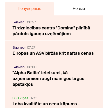
Популярные
Новые
Бизнес
08:57
Tirdzniecības centrs "Domina" pilnībā
pārdots igauņu uzņēmējiem
Бизнес
07:27
Eiropas un ASV biržās krīt naftas cenas
Бизнес
08:00
"Alpha Baltic" ieteikumi, kā
uzņēmumiem augt mainīgos tirgus
apstākļos
360 Ziņas
17:31
Laba kvalitāte un cenu kāpums –