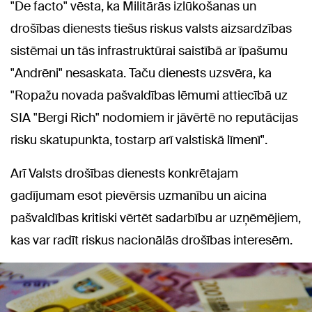
"De facto" vēsta, ka Militārās izlūkošanas un
drošības dienests tiešus riskus valsts aizsardzības
sistēmai un tās infrastruktūrai saistībā ar īpašumu
"Andrēni" nesaskata. Taču dienests uzsvēra, ka
"Ropažu novada pašvaldības lēmumi attiecībā uz
SIA "Bergi Rich" nodomiem ir jāvērtē no reputācijas
risku skatupunkta, tostarp arī valstiskā līmenī".
Arī Valsts drošības dienests konkrētajam
gadījumam esot pievērsis uzmanību un aicina
pašvaldības kritiski vērtēt sadarbību ar uzņēmējiem,
kas var radīt riskus nacionālās drošības interesēm.