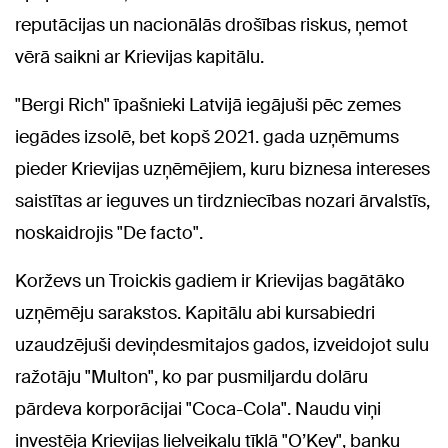
reputācijas un nacionālās drošības riskus, ņemot
vērā saikni ar Krievijas kapitālu.
"Bergi Rich" īpašnieki Latvijā iegājuši pēc zemes
iegādes izsolē, bet kopš 2021. gada uzņēmums
pieder Krievijas uzņēmējiem, kuru biznesa intereses
saistītas ar ieguves un tirdzniecības nozari ārvalstīs,
noskaidrojis "De facto".
Korževs un Troickis gadiem ir Krievijas bagātāko
uzņēmēju sarakstos. Kapitālu abi kursabiedri
uzaudzējuši deviņdesmitajos gados, izveidojot sulu
ražotāju "Multon", ko par pusmiljardu dolāru
pārdeva korporācijai "Coca-Cola". Naudu viņi
investēja Krievijas lielveikalu tīklā "O’Key", banku