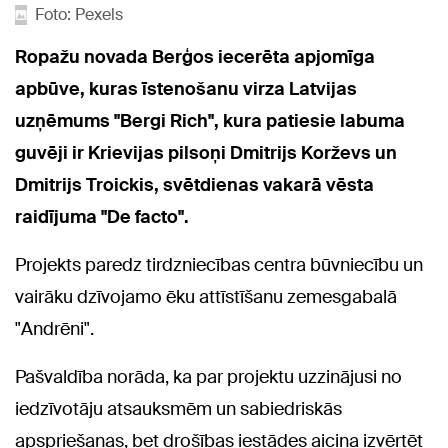
Foto: Pexels
Ropažu novada Berģos iecerēta apjomīga
apbūve, kuras īstenošanu virza Latvijas
uzņēmums "Bergi Rich", kura patiesie labuma
guvēji ir Krievijas pilsoņi Dmitrijs Korževs un
Dmitrijs Troickis, svētdienas vakarā vēsta
raidījuma "De facto".
Projekts paredz tirdzniecības centra būvniecību un
vairāku dzīvojamo ēku attīstīšanu zemesgabalā
"Andrēni".
Pašvaldība norāda, ka par projektu uzzinājusi no
iedzīvotāju atsauksmēm un sabiedriskās
apspriešanas, bet drošības iestādes aicina izvērtēt