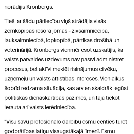
norādījis Kronbergs.
Tieši ar šādu pārliecību viņš strādājis visās
zemkopības resora jomās - zivsaimniecībā,
lauksaimniecībā, lopkopībā, pārtikas drošībā un
veterinārijā. Kronbergs vienmēr esot uzskatījis, ka
valsts pārvaldes uzdevums nav pasīvi administrēt
procesus, bet aktīvi meklēt risinājumus cilvēku,
uzņēmēju un valsts attīstības interesēs. Vienlaikus
šobrīd redzama situācija, kas arvien skaidrāk iegūst
politiskas dienaskārtības pazīmes, un tajā tiekot
ierauta arī valsts ierēdniecība.
"Visu savu profesionālo darbību esmu centies turēt
godprātības latiņu visaugstākajā līmenī. Esmu