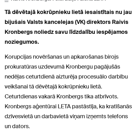
Tā dēvētajā kokrūpnieku lietā iesaistītais nu jau
bijušais Valsts kancelejas (VK) direktors Raivis
Kronbergs noliedz savu līdzdalību iespējamos
noziegumos.
Korupcijas novēršanas un apkarošanas birojs
prokuratūras uzdevumā Kronbergu pagājušās
nedēļas ceturtdienā aizturēja procesuālo darbību
veikšanai tā dēvētajā kokrūpnieku lietā.
Ceturtdienas vakarā Kronbergs tika atbrīvots.
Kronbergs aģentūrai LETA pastāstīja, ka kratīšanās
dzīvesvietā un darbavietā viņam izņemts telefons
un dators.