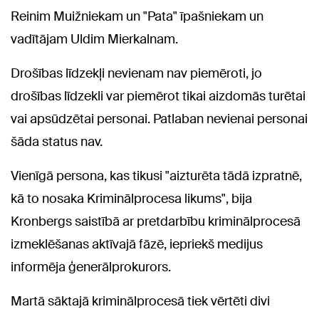
Reinim Muižniekam un "Pata" īpašniekam un
vadītājam Uldim Mierkalnam.
Drošības līdzekļi nevienam nav piemēroti, jo
drošības līdzekli var piemērot tikai aizdomās turētai
vai apsūdzētai personai. Patlaban nevienai personai
šāda status nav.
Vienīgā persona, kas tikusi "aizturēta tādā izpratnē,
kā to nosaka Kriminālprocesa likums", bija
Kronbergs saistībā ar pretdarbību kriminālprocesā
izmeklēšanas aktīvajā fāzē, iepriekš medijus
informēja ģenerālprokurors.
Martā sāktajā kriminālprocesā tiek vērtēti divi