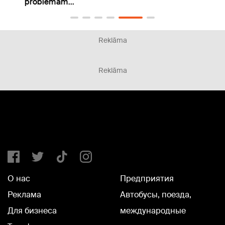
problēmām...
Reklāma
Reklāma
О нас
Предприятия
Реклама
Автобусы, поезда,
Для бизнеса
международные