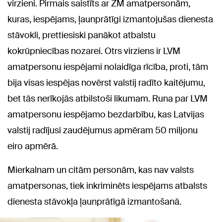
virzieni. Pirmais saistīts ar ZM amatpersonām,
kuras, iespējams, ļaunprātīgi izmantojušas dienesta
stāvokli, prettiesiski panākot atbalstu
kokrūpniecības nozarei. Otrs virziens ir LVM
amatpersonu iespējami nolaidīga rīcība, proti, tām
bija visas iespējas novērst valstij radīto kaitējumu,
bet tās nerīkojās atbilstoši likumam. Runa par LVM
amatpersonu iespējamo bezdarbību, kas Latvijas
valstij radījusi zaudējumus apmēram 50 miljonu
eiro apmērā.
Mierkalnam un citām personām, kas nav valsts
amatpersonas, tiek inkriminēts iespējams atbalsts
dienesta stāvokļa ļaunprātīgā izmantošanā.