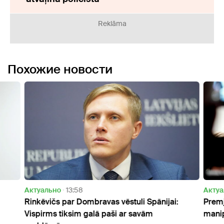
Reklāma
Похожие новости
Актуально
13:58
Актуа
Rinkēvičs par Dombravas vēstuli Spānijai:
Premj
Vispirms tiksim galā paši ar savām
mani