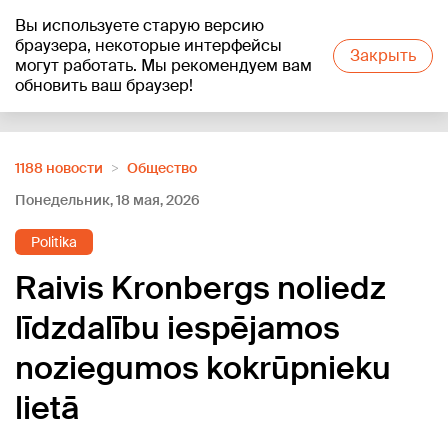
Вы используете старую версию
+18
°C
браузера, некоторые интерфейсы
Закрыть
могут работать. Мы рекомендуем вам
обновить ваш браузер!
Reklāma
1188 новости
Oбщество
Понедельник, 18 мая, 2026
Politika
Raivis Kronbergs noliedz
līdzdalību iespējamos
noziegumos kokrūpnieku
lietā