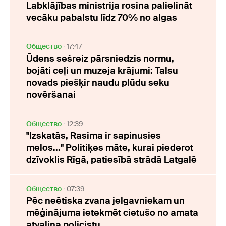
Labklājības ministrija rosina palielināt
vecāku pabalstu līdz 70% no algas
Oбщество
17:47
Ūdens sešreiz pārsniedzis normu,
bojāti ceļi un muzeja krājumi: Talsu
novads piešķir naudu plūdu seku
novēršanai
Oбщество
12:39
"Izskatās, Rasima ir sapinusies
melos..." Politiķes māte, kurai piederot
dzīvoklis Rīgā, patiesībā strādā Latgalē
Oбщество
07:39
Pēc neētiska zvana jelgavniekam un
mēģinājuma ietekmēt cietušo no amata
atvaļina policistu