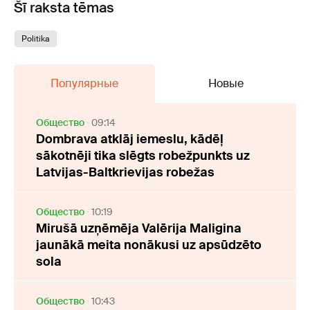
Šī raksta tēmas
Politika
Популярные
Новые
Oбщество
09:14
Dombrava atklāj iemeslu, kādēļ
sākotnēji tika slēgts robežpunkts uz
Latvijas-Baltkrievijas robežas
Oбщество
10:19
Mirušā uzņēmēja Valērija Maligina
jaunākā meita nonākusi uz apsūdzēto
sola
Oбщество
10:43