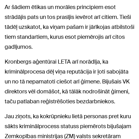
Ar šādiem ētikas un morāles principiem esot
strādājis pats un tos prasījis ievērot arī citiem. Tieši
tādēļ uzskatot, ka viņam pašam ir jārīkojas atbilstoši
tiem standartiem, kurus esot piemērojis arī citos
gadījumos.
Kronbergs aģentūrai LETA arī norādīja, ka
kriminālprocesa dēļ viņa reputācija ir ļoti sabojāta
un no tā nepamatoti ciešot arī ģimene. Bijušais VK
direktors vēl domāšot, kā tālāk nodrošināt ģimeni,
taču patlaban reģistrēšoties bezdarbniekos.
Jau ziņots, ka kokrūpnieku lietā personas pret kuru
sākts kriminālprocess statuss piemērots bijušajam
Zemkopības ministrijas (ZM) valsts sekretāram