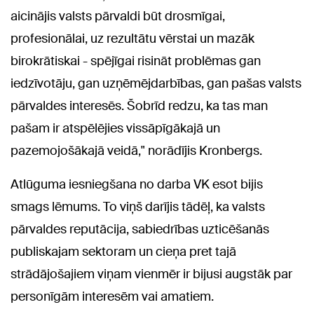
aicinājis valsts pārvaldi būt drosmīgai,
profesionālai, uz rezultātu vērstai un mazāk
birokrātiskai - spējīgai risināt problēmas gan
iedzīvotāju, gan uzņēmējdarbības, gan pašas valsts
pārvaldes interesēs. Šobrīd redzu, ka tas man
pašam ir atspēlējies vissāpīgākajā un
pazemojošākajā veidā," norādījis Kronbergs.
Atlūguma iesniegšana no darba VK esot bijis
smags lēmums. To viņš darījis tādēļ, ka valsts
pārvaldes reputācija, sabiedrības uzticēšanās
publiskajam sektoram un cieņa pret tajā
strādājošajiem viņam vienmēr ir bijusi augstāk par
personīgām interesēm vai amatiem.