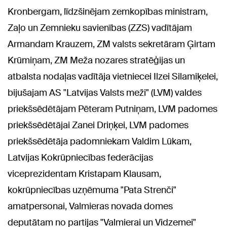
Kronbergam, līdzšinējam zemkopības ministram,
Zaļo un Zemnieku savienības (ZZS) vadītājam
Armandam Krauzem, ZM valsts sekretāram Ģirtam
Krūmiņam, ZM Meža nozares stratēģijas un
atbalsta nodaļas vadītāja vietniecei Ilzei Silamiķelei,
bijušajam AS "Latvijas Valsts meži" (LVM) valdes
priekšsēdētājam Pēteram Putniņam, LVM padomes
priekšsēdētājai Zanei Driņķei, LVM padomes
priekšsēdētāja padomniekam Valdim Lūkam,
Latvijas Kokrūpniecības federācijas
viceprezidentam Kristapam Klausam,
kokrūpniecības uzņēmuma "Pata Strenči"
amatpersonai, Valmieras novada domes
deputātam no partijas "Valmierai un Vidzemei"