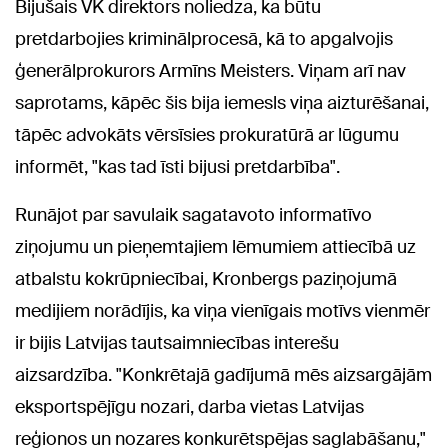
Bijušais VK direktors noliedza, ka būtu
pretdarbojies kriminālprocesā, kā to apgalvojis
ģenerālprokurors Armīns Meisters. Viņam arī nav
saprotams, kāpēc šis bija iemesls viņa aizturēšanai,
tāpēc advokāts vērsīsies prokuratūrā ar lūgumu
informēt, "kas tad īsti bijusi pretdarbība".
Runājot par savulaik sagatavoto informatīvo
ziņojumu un pieņemtajiem lēmumiem attiecībā uz
atbalstu kokrūpniecībai, Kronbergs paziņojumā
medijiem norādījis, ka viņa vienīgais motīvs vienmēr
ir bijis Latvijas tautsaimniecības interešu
aizsardzība. "Konkrētajā gadījumā mēs aizsargājām
eksportspējīgu nozari, darba vietas Latvijas
reģionos un nozares konkurētspējas saglabāšanu,"