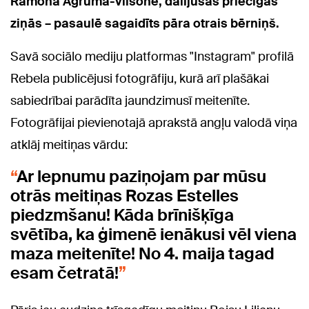
Ramona Agruma-Vilsone, dalījušās priecīgās
ziņās – pasaulē sagaidīts pāra otrais bērniņš.
Savā sociālo mediju platformas "Instagram" profilā
Rebela publicējusi fotogrāfiju, kurā arī plašākai
sabiedrībai parādīta jaundzimusī meitenīte.
Fotogrāfijai pievienotajā aprakstā angļu valodā viņa
atklāj meitiņas vārdu:
Ar lepnumu paziņojam par mūsu
otrās meitiņas Rozas Estelles
piedzmšanu! Kāda brīnišķīga
svētība, ka ģimenē ienākusi vēl viena
maza meitenīte! No 4. maija tagad
esam četratā!