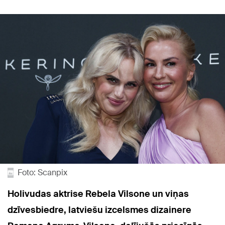
Foto: Scanpix
Holivudas aktrise Rebela Vilsone un viņas
dzīvesbiedre, latviešu izcelsmes dizainere