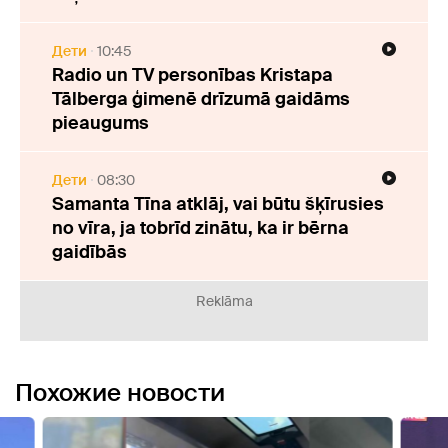
Дети
10:45
Radio un TV personības Kristapa
Tālberga ģimenē drīzumā gaidāms
pieaugums
Дети
08:30
Samanta Tīna atklāj, vai būtu šķīrusies
no vīra, ja tobrīd zinātu, ka ir bērna
gaidībās
Reklāma
Похожие новости