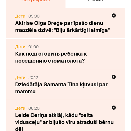
Дети
09:30
Aktrise Olga Dreģe par īpašo dienu
mazdēla dzīvē: "Biju ārkārtīgi laimīga"
Дети
01:00
Как подготовить ребенка к
посещению стоматолога?
Дети
20:12
Dziedātāja Samanta Tīna kļuvusi par
mammu
Дети
08:20
Lelde Ceriņa atklāj, kādu "zelta
vidusceļu" ar bijušo vīru atraduši bērnu
dēļ