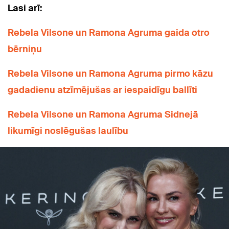
Lasi arī:
Rebela Vilsone un Ramona Agruma gaida otro
bērniņu
Rebela Vilsone un Ramona Agruma pirmo kāzu
gadadienu atzīmējušas ar iespaidīgu ballīti
Rebela Vilsone un Ramona Agruma Sidnejā
likumīgi noslēgušas laulību