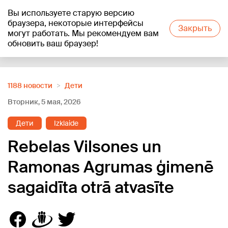
Вы используете старую версию
+19
°C
браузера, некоторые интерфейсы
Закрыть
могут работать. Мы рекомендуем вам
обновить ваш браузер!
Reklāma
1188 новости
Дети
Вторник, 5 мая, 2026
Дети
Izklaide
Rebelas Vilsones un
Ramonas Agrumas ģimenē
sagaidīta otrā atvasīte