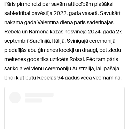
Pāris pirmo reizi par savām attiecībām plašākai
sabiedrībai pavēstīja 2022. gada vasarā. Savukārt
nākamā gada Valentīna dienā pāris saderinājās.
Rebela un Ramona kāzas nosvinēja 2024. gada 27.
septembrī Sardīnijā, Itālijā. Svinīgajā ceremonijā
piedalījās abu ģimenes locekļi un draugi, bet ziedu
meitenes gods tika uzticēts Roisai. Pēc tam pāris
sarīkoja vēl vienu ceremoniju Austrālijā, lai īpašajā
brīdī klāt būtu Rebelas 94 gadus vecā vecmāmiņa.