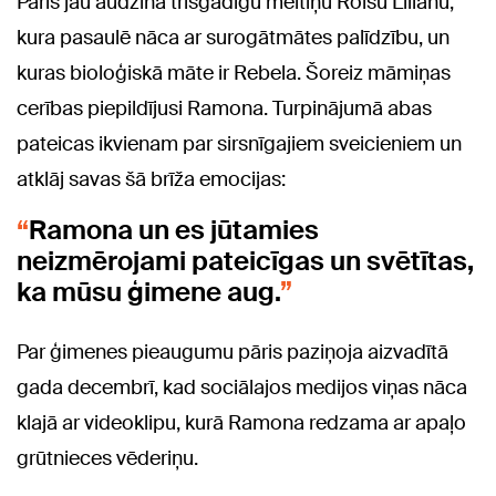
Pāris
jau audzina trīsgadīgu meitiņu Roisu Lilianu,
kura pasaulē nāca ar surogātmātes palīdzību, un
kuras bioloģiskā māte ir Rebela.
Šoreiz māmiņas
cerības piepildījusi Ramona.
Turpinājumā abas
pateicas ikvienam par sirsnīgajiem sveicieniem un
atklāj savas šā brīža emocijas:
Ramona un es jūtamies
neizmērojami pateicīgas un svētītas,
ka mūsu ģimene aug.
Par ģimenes pieaugumu pāris paziņoja aizvadītā
gada decembrī, kad sociālajos medijos viņas nāca
klajā ar videoklipu, kurā Ramona redzama ar apaļo
grūtnieces vēderiņu.