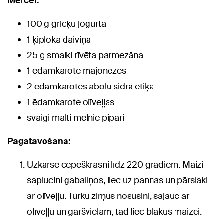
Mērcei:
100 g grieķu jogurta
1 ķiploka daiviņa
25 g smalki rīvēta parmezāna
1 ēdamkarote majonēzes
2 ēdamkarotes ābolu sidra etiķa
1 ēdamkarote olīveļļas
svaigi malti melnie pipari
Pagatavošana:
Uzkarsē cepeškrāsni līdz 220 grādiem. Maizi
saplucini gabaliņos, liec uz pannas un pārslaki
ar olīveļļu. Turku zirņus nosusini, sajauc ar
olīveļļu un garšvielām, tad liec blakus maizei.