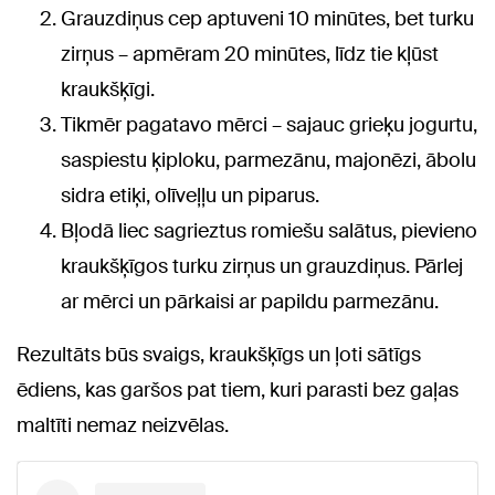
Grauzdiņus cep aptuveni 10 minūtes, bet turku
zirņus – apmēram 20 minūtes, līdz tie kļūst
kraukšķīgi.
Tikmēr pagatavo mērci – sajauc grieķu jogurtu,
saspiestu ķiploku, parmezānu, majonēzi, ābolu
sidra etiķi, olīveļļu un piparus.
Bļodā liec sagrieztus romiešu salātus, pievieno
kraukšķīgos turku zirņus un grauzdiņus. Pārlej
ar mērci un pārkaisi ar papildu parmezānu.
Rezultāts būs svaigs, kraukšķīgs un ļoti sātīgs
ēdiens, kas garšos pat tiem, kuri parasti bez gaļas
maltīti nemaz neizvēlas.