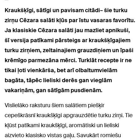
Kraukšķīgi, sātīgi un pavisam citādi– šie turku
zirņu Cēzara salāti kļūs par īstu vasaras favorītu.
Ja klasiskie Cēzara salāti jau mazliet apnikuši,
šī versija patīkami pārsteigs ar kraukšķīgajiem
turku zirņiem, zeltainajiem grauzdiņiem un īpaši
krēmīgo parmezāna mērci. Turklāt recepte ir ne
tikai ļoti vienkārša, bet arī olbaltumvielām
bagāta, tāpēc lieliski derēs gan vieglām
vakariņām, gan sātīgām pusdienām.
Vislielāko raksturu šiem salātiem piešķir
cepeškrāsnī kraukšķīgi apgrauzdētie turku zirņi. Tie
kļūst patīkami kraukšķīgi, aromātiski un lieliski
aizvieto klasisko vistas gaļu. Savukārt romiešu