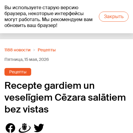
Вы используете старую версию
+24
°C
браузера, некоторые интерфейсы
Закрыть
могут работать. Мы рекомендуем вам
обновить ваш браузер!
Reklāma
1188 новости
Рецепты
Пятница, 15 мая, 2026
Рецепты
Recepte gardiem un
veselīgiem Cēzara salātiem
bez vistas