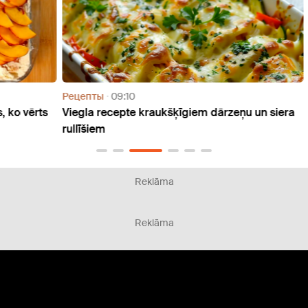
Рецепты
09:10
Реце
ērts
Viegla recepte kraukšķīgiem dārzeņu un siera
Bezgr
rullīšiem
vienk
Reklāma
Reklāma