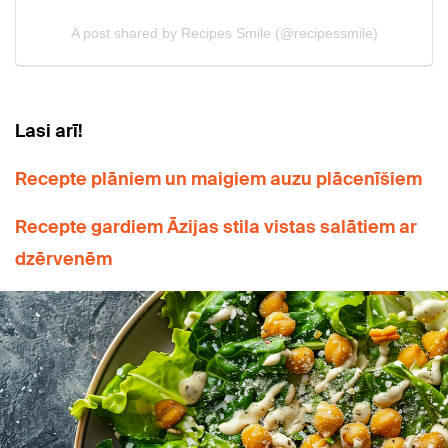
Lasi arī!
Recepte plāniem un maigiem auzu plācenīšiem
Recepte gardiem Āzijas stila vistas salātiem ar
dzērvenēm