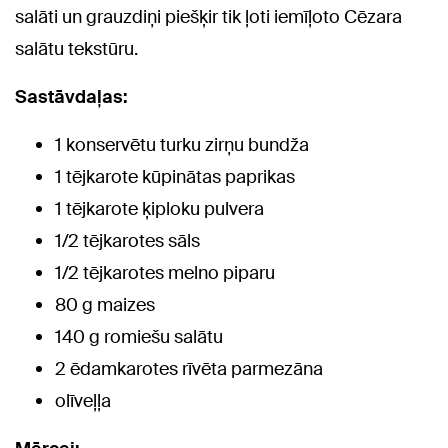
salāti un grauzdiņi piešķir tik ļoti iemīļoto Cēzara
salātu tekstūru.
Sastāvdaļas:
1 konservētu turku zirņu bundža
1 tējkarote kūpinātas paprikas
1 tējkarote ķiploku pulvera
1/2 tējkarotes sāls
1/2 tējkarotes melno piparu
80 g maizes
140 g romiešu salātu
2 ēdamkarotes rīvēta parmezāna
olīveļļa