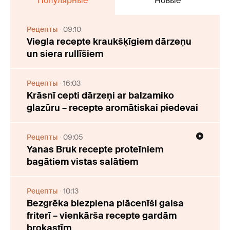
Популярные
Новые
Рецепты
09:10
Viegla recepte kraukšķīgiem dārzeņu
un siera rullīšiem
Рецепты
16:03
Krāsnī cepti dārzeņi ar balzamiko
glazūru – recepte aromātiskai piedevai
Рецепты
09:05
Yanas Bruk recepte proteīniem
bagātiem vistas salātiem
Рецепты
10:13
Bezgrēka biezpiena plācenīši gaisa
friterī – vienkārša recepte gardām
brokastīm