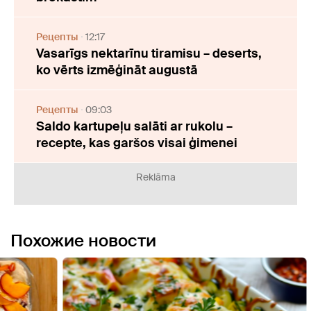
Рецепты
12:17
Vasarīgs nektarīnu tiramisu – deserts,
ko vērts izmēģināt augustā
Рецепты
09:03
Saldo kartupeļu salāti ar rukolu –
recepte, kas garšos visai ģimenei
Reklāma
Похожие новости