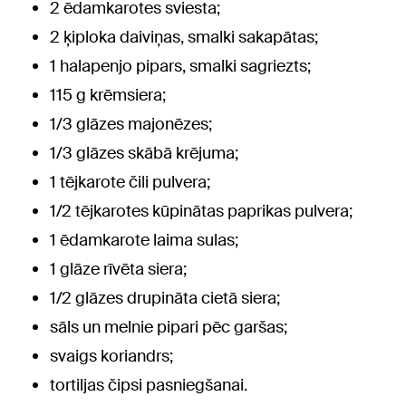
2 ēdamkarotes sviesta;
2 ķiploka daiviņas, smalki sakapātas;
1 halapenjo pipars, smalki sagriezts;
115 g krēmsiera;
1/3 glāzes majonēzes;
1/3 glāzes skābā krējuma;
1 tējkarote čili pulvera;
1/2 tējkarotes kūpinātas paprikas pulvera;
1 ēdamkarote laima sulas;
1 glāze rīvēta siera;
1/2 glāzes drupināta cietā siera;
sāls un melnie pipari pēc garšas;
svaigs koriandrs;
tortiljas čipsi pasniegšanai.