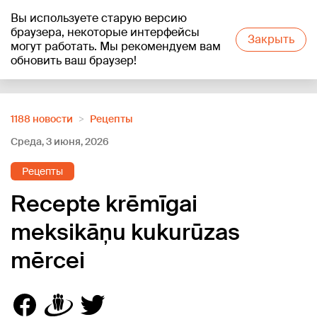
Вы используете старую версию
+12
°C
браузера, некоторые интерфейсы
Закрыть
могут работать. Мы рекомендуем вам
обновить ваш браузер!
Reklāma
1188 новости
Рецепты
Среда, 3 июня, 2026
Рецепты
Recepte krēmīgai
meksikāņu kukurūzas
mērcei