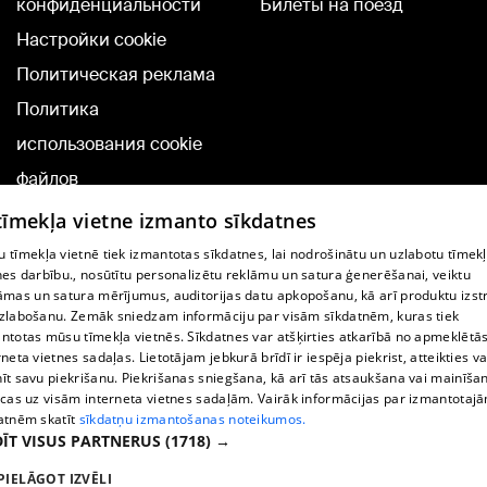
конфиденциальности
Билеты на поезд
Настройки cookie
Политическая реклама
Политика
использования cookie
файлов
Добавление
 tīmekļa vietne izmanto sīkdatnes
комментариев
 tīmekļa vietnē tiek izmantotas sīkdatnes, lai nodrošinātu un uzlabotu tīmek
nes darbību., nosūtītu personalizētu reklāmu un satura ģenerēšanai, veiktu
āmas un satura mērījumus, auditorijas datu apkopošanu, kā arī produktu izst
TВ-программа
zlabošanu. Zemāk sniedzam informāciju par visām sīkdatnēm, kuras tiek
Условия договора
ntotas mūsu tīmekļa vietnēs. Sīkdatnes var atšķirties atkarībā no apmeklētā
rneta vietnes sadaļas. Lietotājam jebkurā brīdī ir iespēja piekrist, atteikties va
360 Ziņu kontakti
īt savu piekrišanu. Piekrišanas sniegšana, kā arī tās atsaukšana vai mainīša
ecas uz visām interneta vietnes sadaļām. Vairāk informācijas par izmantotaj
Helio Media
atnēm skatīt
sīkdatņu izmantošanas noteikumos.
ĪT VISUS PARTNERUS
(1718) →
Служба помощи портала: э-почта -
info@1188.lv
PIELĀGOT IZVĒLI