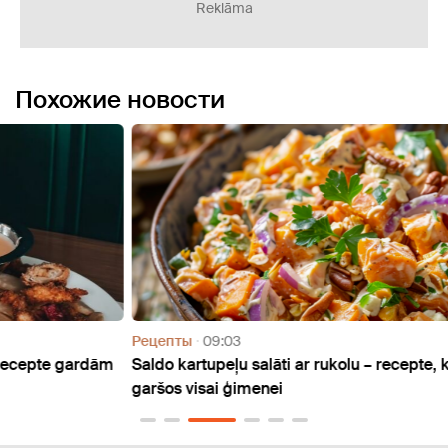
Reklāma
Похожие новости
Рецепты
09:03
Реце
rdām
Saldo kartupeļu salāti ar rukolu – recepte, kas
Krāsn
garšos visai ģimenei
recep