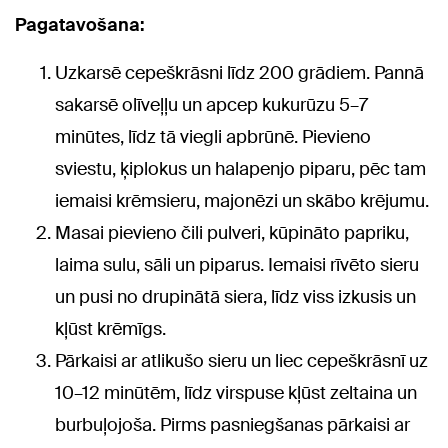
Pagatavošana:
Uzkarsē cepeškrāsni līdz 200 grādiem. Pannā
sakarsē olīveļļu un apcep kukurūzu 5–7
minūtes, līdz tā viegli apbrūnē. Pievieno
sviestu, ķiplokus un halapenjo piparu, pēc tam
iemaisi krēmsieru, majonēzi un skābo krējumu.
Masai pievieno čili pulveri, kūpināto papriku,
laima sulu, sāli un piparus. Iemaisi rīvēto sieru
un pusi no drupinātā siera, līdz viss izkusis un
kļūst krēmīgs.
Pārkaisi ar atlikušo sieru un liec cepeškrāsnī uz
10–12 minūtēm, līdz virspuse kļūst zeltaina un
burbuļojoša. Pirms pasniegšanas pārkaisi ar