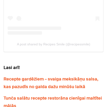
Lasi arī!
Recepte gardēžiem – svaiga meksikāņu salsa,
kas pazudīs no galda dažu minūšu laikā
Tunča salātu recepte restorāna cienīgai maltītei
mājās