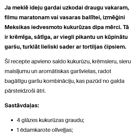
Ja meklē ideju gardai uzkodai draugu vakaram,
filmu maratonam vai vasaras ballītei, izmēģini
Meksikas iedvesmoto kukurūzas dipa mērci. Tā
ir krēmīga, sātīga, ar viegli pikantu un kūpinātu
garšu, turklāt lieliski sader ar tortiljas čipsiem.
Šī recepte apvieno saldo kukurūzu, krēmsieru, sieru
maisījumu un aromātiskas garšvielas, radot
bagātīgu garšu kombināciju, kas pazūd no galda
pārsteidzoši ātri.
Sastāvdaļas:
4 glāzes kukurūzas graudu;
1 ēdamkarote olīveļļas;