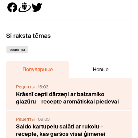
Šī raksta tēmas
рецепты
Популярные
Новые
Рецепты
16:03
Krāsnī cepti dārzeņi ar balzamiko
glazūru – recepte aromātiskai piedevai
Рецепты
09:03
Saldo kartupeļu salāti ar rukolu –
recepte, kas garšos visai ģimenei