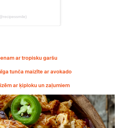
enam ar tropisku garšu
īga tunča maizīte ar avokado
izēm ar ķiploku un zaļumiem