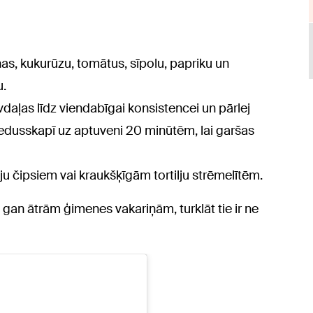
iņas, kukurūzu, tomātus, sīpolu, papriku un
u.
daļas līdz viendabīgai konsistencei un pārlej
c ledusskapī uz aptuveni 20 minūtēm, lai garšas
ju čipsiem vai kraukšķīgām tortilju strēmelītēm.
m, gan ātrām ģimenes vakariņām, turklāt tie ir ne