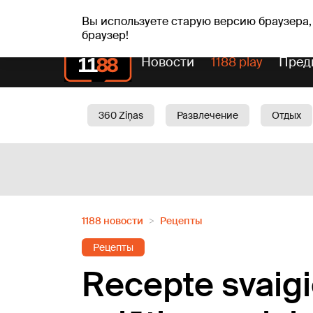
сб, 08.08.2026.
+16
°C
Mudīte, Vladislava, Vladis
Вы используете старую версию браузера,
браузер!
Новости
1188 play
Пред
360 Ziņas
Развлечение
Отдых
Oбщество
Актуально
Трафик
1188 новости
Рецепты
Рецепты
Recepte svaig