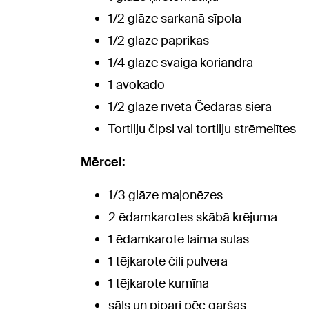
1/2 glāze sarkanā sīpola
1/2 glāze paprikas
1/4 glāze svaiga koriandra
1 avokado
1/2 glāze rīvēta Čedaras siera
Tortilju čipsi vai tortilju strēmelītes
Mērcei:
1/3 glāze majonēzes
2 ēdamkarotes skābā krējuma
1 ēdamkarote laima sulas
1 tējkarote čili pulvera
1 tējkarote kumīna
sāls un pipari pēc garšas