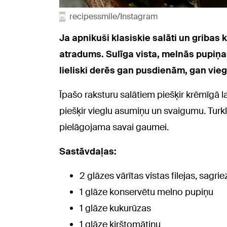
recipessmile/Instagram
Ja apnikuši klasiskie salāti un gribas 
atradums. Sulīga vista, melnās pupiņas
lieliski derēs gan pusdienām, gan vie
Īpašo raksturu salātiem piešķir krēmīgā l
piešķir vieglu asumiņu un svaigumu. Turklā
pielāgojama savai gaumei.
Sastāvdaļas:
2 glāzes vārītas vistas filejas, sagr
1 glāze konservētu melno pupiņu
1 glāze kukurūzas
1 glāze ķirštomātiņu