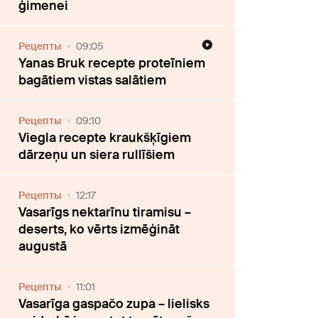
ģimenei
Рецепты
09:05
Yanas Bruk recepte proteīniem
bagātiem vistas salātiem
Рецепты
09:10
Viegla recepte kraukšķīgiem
dārzeņu un siera rullīšiem
Рецепты
12:17
Vasarīgs nektarīnu tiramisu –
deserts, ko vērts izmēģināt
augustā
Рецепты
11:01
Vasarīga gaspačo zupa – lielisks