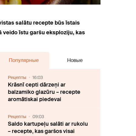
vistas salātu recepte būs īstais
 veido īstu garšu eksploziju, kas
Популярные
Новые
Рецепты
16:03
Krāsnī cepti dārzeņi ar
balzamiko glazūru – recepte
aromātiskai piedevai
Рецепты
09:03
Saldo kartupeļu salāti ar rukolu
– recepte, kas garšos visai