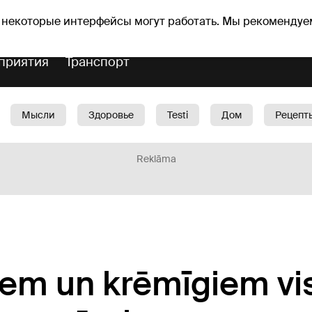
Прогноз погоды
Гороскопы
lavs
 некоторые интерфейсы могут работать. Мы рекомендуе
приятия
Транспорт
Мысли
Здоровье
Testi
Дом
Рецепт
Красота
Дети
Машина
1188 play
Spo
Reklāma
iem un krēmīgiem vi