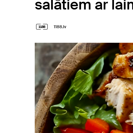
salātiem ar la
1188.lv