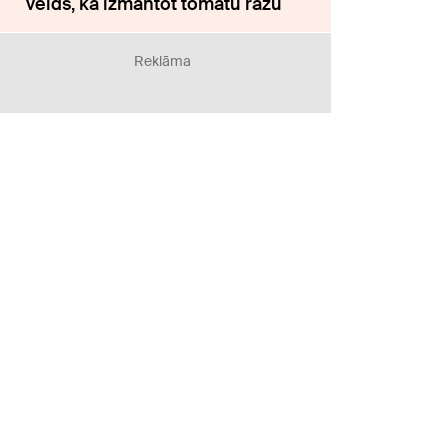
veids, kā izmantot tomātu ražu
Reklāma