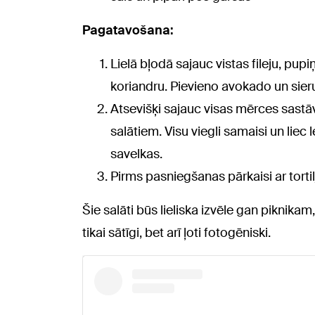
Pagatavošana:
Lielā bļodā sajauc vistas fileju, pup
koriandru. Pievieno avokado un sier
Atsevišķi sajauc visas mērces sastāv
salātiem. Visu viegli samaisi un lie
savelkas.
Pirms pasniegšanas pārkaisi ar tortil
Šie salāti būs lieliska izvēle gan piknika
tikai sātīgi, bet arī ļoti fotogēniski.