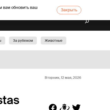
м вам обновить ваш
Закрыть
ы
За рубежом
Животные
rts
Бизнес
Cад
Вторник, 12 мая, 2026
stas