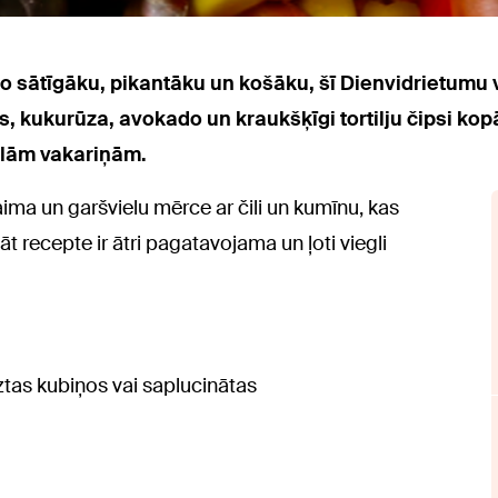
ko sātīgāku, pikantāku un košāku, šī Dienvidrietumu 
, kukurūza, avokado un kraukšķīgi tortilju čipsi kopā
glām vakariņām.
aima un garšvielu mērce ar čili un kumīnu, kas
t recepte ir ātri pagatavojama un ļoti viegli
ieztas kubiņos vai saplucinātas