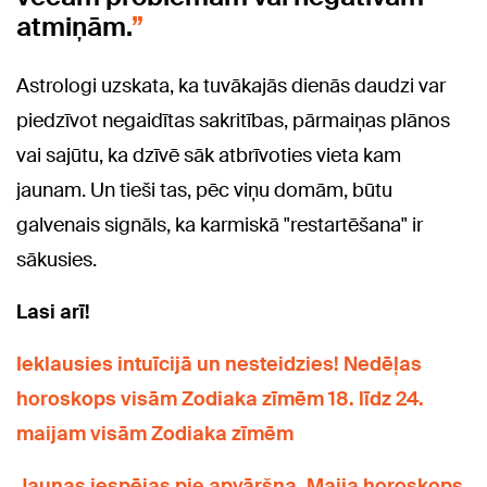
atmiņām.
Astrologi uzskata, ka tuvākajās dienās daudzi var
piedzīvot negaidītas sakritības, pārmaiņas plānos
vai sajūtu, ka dzīvē sāk atbrīvoties vieta kam
jaunam. Un tieši tas, pēc viņu domām, būtu
galvenais signāls, ka karmiskā "restartēšana" ir
sākusies.
Lasi arī!
Ieklausies intuīcijā un nesteidzies! Nedēļas
horoskops visām Zodiaka zīmēm 18. līdz 24.
maijam visām Zodiaka zīmēm
Jaunas iespējas pie apvāršņa. Maija horoskops