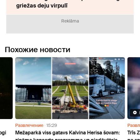
griežas deju virpulī
Reklāma
Похожие новости
Развлечение
15:29
Разв
ogi
Mežaparkā viss gatavs Kalvina Herisa šovam:
Trīs 