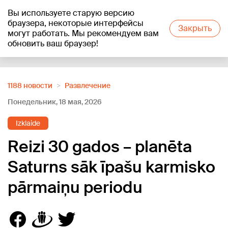
Вы используете старую версию
+20
°C
браузера, некоторые интерфейсы
Закрыть
могут работать. Мы рекомендуем вам
обновить ваш браузер!
Reklāma
1188 новости
Развлечение
Понедельник, 18 мая, 2026
Izklaide
Reizi 30 gados – planēta
Saturns sāk īpašu karmisko
pārmaiņu periodu