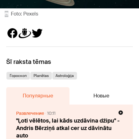
Foto: Pexels
Šī raksta tēmas
Гороскоп
Planētas
Astroloģija
Популярные
Новые
Развлечение
10:11
"Ļoti vēlētos, lai kāds uzdāvina džipu" -
Andris Bērziņš atkal cer uz dāvinātu
auto