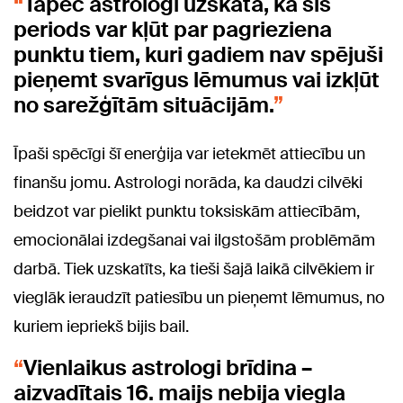
Tāpēc astrologi uzskata, ka šis
periods var kļūt par pagrieziena
punktu tiem, kuri gadiem nav spējuši
pieņemt svarīgus lēmumus vai izkļūt
no sarežģītām situācijām.
Īpaši spēcīgi šī enerģija var ietekmēt attiecību un
finanšu jomu. Astrologi norāda, ka daudzi cilvēki
beidzot var pielikt punktu toksiskām attiecībām,
emocionālai izdegšanai vai ilgstošām problēmām
darbā. Tiek uzskatīts, ka tieši šajā laikā cilvēkiem ir
vieglāk ieraudzīt patiesību un pieņemt lēmumus, no
kuriem iepriekš bijis bail.
Vienlaikus astrologi brīdina –
aizvadītais 16. maijs nebija viegla