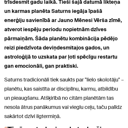
trīsdesmit gadu laikā. Tieši šajā datumā likteņa
un karmas planēta Saturns iegāja īpašā
enerģiju savienībā ar Jauno Mēnesi Vērša zīmē,
atverot iespēju periodu nopietnām dzīves
pārmaiņām. Šāda planētu kombinācija pēdējo
reizi piedzīvota deviņdesmitajos gados, un
astroloģijā to uzskata par ļoti spēcīgu restartu
gan emocionāli, gan praktiski.
Saturns tradicionāli tiek saukts par "lielo skolotāju" –
planētu, kas saistīta ar disciplīnu, karmu, atbildību
un pieaugšanu. Atšķirībā no citām planētām tas
nesola ātrus panākumus vai vieglu ceļu, taču palīdz
sakārtot dzīvi ilgtermiņā.