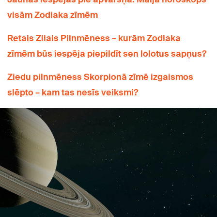
visām Zodiaka zīmēm
Retais Zilais Pilnmēness – kurām Zodiaka
zīmēm būs iespēja piepildīt sen lolotus sapņus?
Ziedu pilnmēness Skorpionā zīmē izgaismos
slēpto – kam tas nesīs veiksmi?