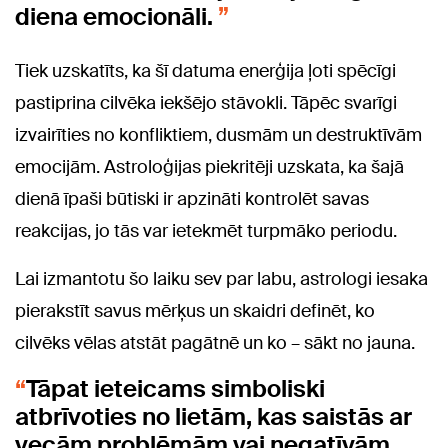
diena emocionāli.
Tiek uzskatīts, ka šī datuma enerģija ļoti spēcīgi
pastiprina cilvēka iekšējo stāvokli. Tāpēc svarīgi
izvairīties no konfliktiem, dusmām un destruktīvām
emocijām. Astroloģijas piekritēji uzskata, ka šajā
dienā īpaši būtiski ir apzināti kontrolēt savas
reakcijas, jo tās var ietekmēt turpmāko periodu.
Lai izmantotu šo laiku sev par labu, astrologi iesaka
pierakstīt savus mērķus un skaidri definēt, ko
cilvēks vēlas atstāt pagātnē un ko – sākt no jauna.
Tāpat ieteicams simboliski
atbrīvoties no lietām, kas saistās ar
vecām problēmām vai negatīvām