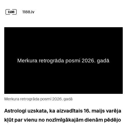
1188.lv
Merkura retrogrāda posmi 2026. gadā
Astrologi uzskata, ka aizvadītais 16. maijs varēja
kļūt par vienu no nozīmīgākajām dienām pēdējo