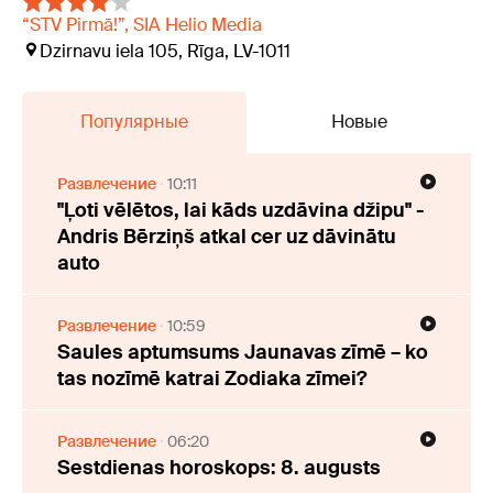
“STV Pirmā!”, SIA Helio Media
Dzirnavu iela 105, Rīga, LV-1011
Популярные
Новые
Развлечение
10:11
"Ļoti vēlētos, lai kāds uzdāvina džipu" -
Andris Bērziņš atkal cer uz dāvinātu
auto
Развлечение
10:59
Saules aptumsums Jaunavas zīmē – ko
tas nozīmē katrai Zodiaka zīmei?
Развлечение
06:20
Sestdienas horoskops: 8. augusts