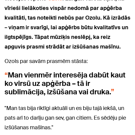
vīrieši lielākoties vispār nedomā par apģērba
kvalitāti, tas noteikti nebūs par Ozolu. Kā izrādās
– viņam ir svarīgi, lai apģērbs būtu kvalitatīvs un
ilgtspējīgs. Tāpat mūziķis neslēpj, ka reiz
apguvis prasmi strādāt ar izšūšanas mašīnu.
Ozols par savām prasmēm stāsta:
Man vienmēr interesēja dabūt kaut
ko virsū uz apģērba – tā ir
sublimācija, izšūšana vai druka.
"Man tas bija riktīgi aktuāli un es biju tajā iekšā, un
pats arī to darīju gan sev, gan citiem. Es sēdēju pie
izšūšanas mašīnas."