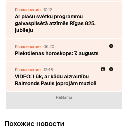
Развлечение
10:12
Ar plašu svētku programmu
galvaspilsētā atzīmēs Rīgas 825.
jubileju
Развлечение
06:20
Piektdienas horoskops: 7. augusts
Развлечение
12:48
VIDEO: Lūk, ar kādu aizrautību
Raimonds Pauls joprojām muzicē
Reklāma
Похожие новости