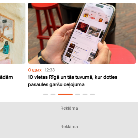
Отдых
12:33
Отды
m
10 vietas Rīgā un tās tuvumā, kur doties
Jau š
pasaules garšu ceļojumā
svinē
Reklāma
Reklāma