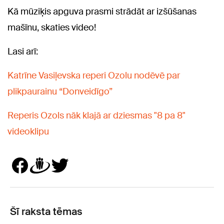
Kā mūziķis apguva prasmi strādāt ar izšūšanas
mašīnu, skaties video!
Lasi arī:
Katrīne Vasiļevska reperi Ozolu nodēvē par
plikpaurainu “Donveidīgo”
Reperis Ozols nāk klajā ar dziesmas "8 pa 8"
videoklipu
Šī raksta tēmas