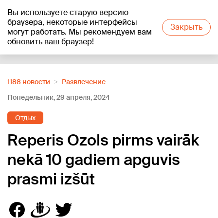
Вы используете старую версию
+15
°C
браузера, некоторые интерфейсы
Закрыть
могут работать. Мы рекомендуем вам
обновить ваш браузер!
Reklāma
1188 новости
Развлечение
Понедельник, 29 апреля, 2024
Отдых
Reperis Ozols pirms vairāk
nekā 10 gadiem apguvis
prasmi izšūt