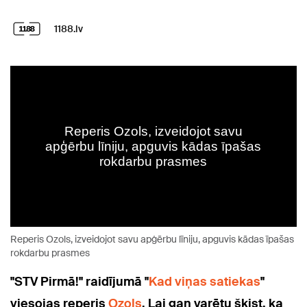
1188.lv
Reperis Ozols, izveidojot savu apģērbu līniju, apguvis kādas īpašas
rokdarbu prasmes
"STV Pirmā!" raidījumā "
Kad viņas satiekas
"
viesojas reperis
Ozols
. Lai gan varētu šķist, ka