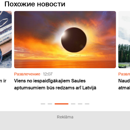
Похожие новости
Развлечение
12:07
Разв
 ir
Viens no iespaidīgākajiem Saules
Naudu
aptumsumiem būs redzams arī Latvijā
atmak
Reklāma