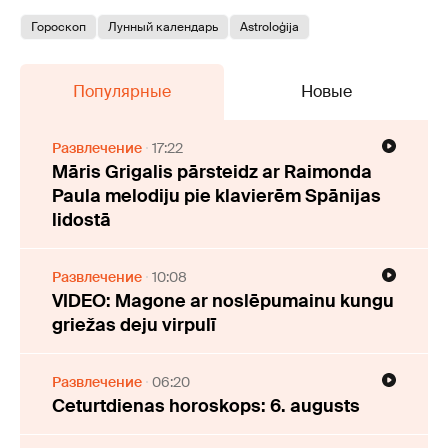
Гороскоп
Лунный календарь
Astroloģija
Популярные
Новые
Развлечение
17:22
Māris Grigalis pārsteidz ar Raimonda
Paula melodiju pie klavierēm Spānijas
lidostā
Развлечение
10:08
VIDEO: Magone ar noslēpumainu kungu
griežas deju virpulī
Развлечение
06:20
Ceturtdienas horoskops: 6. augusts