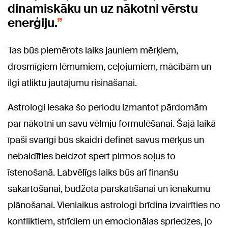
dinamiskāku un uz nākotni vērstu
enerģiju.
Tas būs piemērots laiks jauniem mērķiem,
drosmīgiem lēmumiem, ceļojumiem, mācībām un
ilgi atliktu jautājumu risināšanai.
Astrologi iesaka šo periodu izmantot pārdomām
par nākotni un savu vēlmju formulēšanai. Šajā laikā
īpaši svarīgi būs skaidri definēt savus mērķus un
nebaidīties beidzot spert pirmos soļus to
īstenošanā. Labvēlīgs laiks būs arī finanšu
sakārtošanai, budžeta pārskatīšanai un ienākumu
plānošanai. Vienlaikus astrologi brīdina izvairīties no
konfliktiem, strīdiem un emocionālas spriedzes, jo