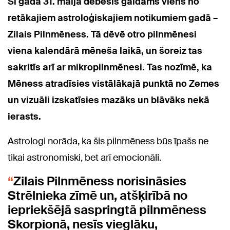
Šī gada 31. maijā debesīs gaidāms viens no
retākajiem astroloģiskajiem notikumiem gadā –
Zilais Pilnmēness. Tā dēvē otro pilnmēnesi
viena kalendārā mēneša laikā, un šoreiz tas
sakritīs arī ar mikropilnmēnesi. Tas nozīmē, ka
Mēness atradīsies vistālākajā punktā no Zemes
un vizuāli izskatīsies mazāks un blāvāks nekā
ierasts.
Astrologi norāda, ka šis pilnmēness būs īpašs ne
tikai astronomiski, bet arī emocionāli.
Zilais Pilnmēness norisināsies
Strēlnieka zīmē un, atšķirībā no
iepriekšējā saspringtā pilnmēness
Skorpionā, nesīs vieglāku,