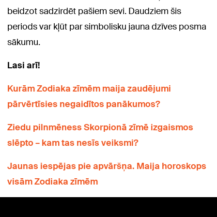
beidzot sadzirdēt pašiem sevi. Daudziem šis
periods var kļūt par simbolisku jauna dzīves posma
sākumu.
Lasi arī!
Kurām Zodiaka zīmēm maija zaudējumi
pārvērtīsies negaidītos panākumos?
Ziedu pilnmēness Skorpionā zīmē izgaismos
slēpto – kam tas nesīs veiksmi?
Jaunas iespējas pie apvāršņa. Maija horoskops
visām Zodiaka zīmēm