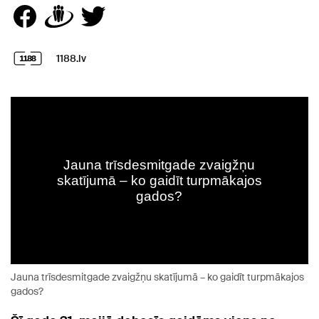
1188.lv
Jauna trīsdesmitgade zvaigžņu skatījumā – ko gaidīt turpmākajos
gados?