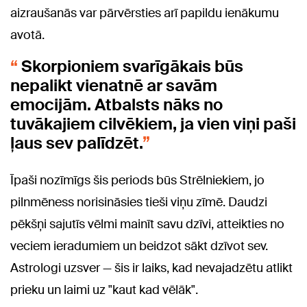
aizraušanās var pārvērsties arī papildu ienākumu
avotā.
Skorpioniem svarīgākais būs
nepalikt vienatnē ar savām
emocijām. Atbalsts nāks no
tuvākajiem cilvēkiem, ja vien viņi paši
ļaus sev palīdzēt.
Īpaši nozīmīgs šis periods būs Strēlniekiem, jo
pilnmēness norisināsies tieši viņu zīmē. Daudzi
pēkšņi sajutīs vēlmi mainīt savu dzīvi, atteikties no
veciem ieradumiem un beidzot sākt dzīvot sev.
Astrologi uzsver — šis ir laiks, kad nevajadzētu atlikt
prieku un laimi uz "kaut kad vēlāk".