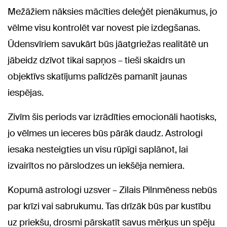
Mežāžiem nāksies mācīties deleģēt pienākumus, jo
vēlme visu kontrolēt var novest pie izdegšanas.
Ūdensvīriem savukārt būs jāatgriežas realitātē un
jābeidz dzīvot tikai sapņos – tieši skaidrs un
objektīvs skatījums palīdzēs pamanīt jaunas
iespējas.
Zivīm šis periods var izrādīties emocionāli haotisks,
jo vēlmes un ieceres būs pārāk daudz. Astrologi
iesaka nesteigties un visu rūpīgi saplānot, lai
izvairītos no pārslodzes un iekšēja nemiera.
Kopumā astrologi uzsver – Zilais Pilnmēness nebūs
par krīzi vai sabrukumu. Tas drīzāk būs par kustību
uz priekšu, drosmi pārskatīt savus mērķus un spēju