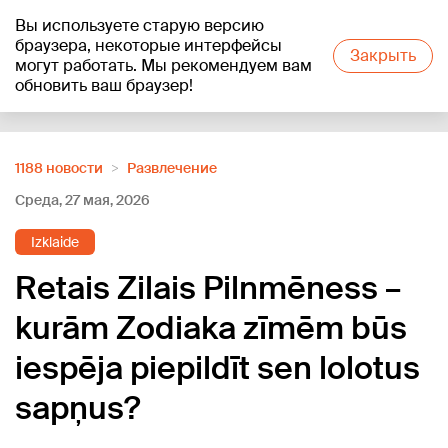
Вы используете старую версию
+19
°C
браузера, некоторые интерфейсы
Закрыть
могут работать. Мы рекомендуем вам
обновить ваш браузер!
Reklāma
1188 новости
Развлечение
Среда, 27 мая, 2026
Izklaide
Retais Zilais Pilnmēness –
kurām Zodiaka zīmēm būs
iespēja piepildīt sen lolotus
sapņus?