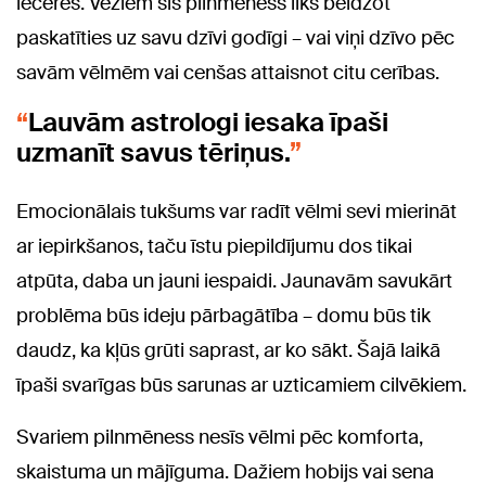
ieceres. Vēžiem šis pilnmēness liks beidzot
paskatīties uz savu dzīvi godīgi – vai viņi dzīvo pēc
savām vēlmēm vai cenšas attaisnot citu cerības.
Lauvām astrologi iesaka īpaši
uzmanīt savus tēriņus.
Emocionālais tukšums var radīt vēlmi sevi mierināt
ar iepirkšanos, taču īstu piepildījumu dos tikai
atpūta, daba un jauni iespaidi. Jaunavām savukārt
problēma būs ideju pārbagātība – domu būs tik
daudz, ka kļūs grūti saprast, ar ko sākt. Šajā laikā
īpaši svarīgas būs sarunas ar uzticamiem cilvēkiem.
Svariem pilnmēness nesīs vēlmi pēc komforta,
skaistuma un mājīguma. Dažiem hobijs vai sena