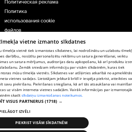
Политическая реклама
Политика
использования cookie
файлов
Добавление
 tīmekļa vietne izmanto sīkdatnes
комментариев
 tīmekļa vietnē tiek izmantotas sīkdatnes, lai nodrošinātu un uzlabotu tīmek
nes darbību., nosūtītu personalizētu reklāmu un satura ģenerēšanai, veiktu
āmas un satura mērījumus, auditorijas datu apkopošanu, kā arī produktu izst
TВ-программа
zlabošanu. Zemāk sniedzam informāciju par visām sīkdatnēm, kuras tiek
Условия договора
ntotas mūsu tīmekļa vietnēs. Sīkdatnes var atšķirties atkarībā no apmeklētā
rneta vietnes sadaļas. Lietotājam jebkurā brīdī ir iespēja piekrist, atteikties va
360 Ziņu kontakti
īt savu piekrišanu. Piekrišanas sniegšana, kā arī tās atsaukšana vai mainīša
ecas uz visām interneta vietnes sadaļām. Vairāk informācijas par izmantotaj
Helio Media
atnēm skatīt
sīkdatņu izmantošanas noteikumos.
ĪT VISUS PARTNERUS
(1718) →
Служба помощи портала: э-почта -
info@1188.lv
PIELĀGOT IZVĒLI
Copyright © 2004-2026 SIA HELIO MEDIA.
All rights reserved.
PIEKRIST VISĀM SĪKDATNĒM