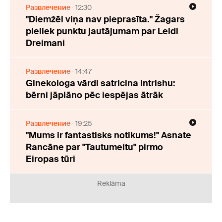
Развлечение
12:30
"Diemžēl viņa nav pieprasīta." Žagars
pieliek punktu jautājumam par Leldi
Dreimani
Развлечение
14:47
Ginekologa vārdi satricina Intrishu:
bērni jāplāno pēc iespējas ātrāk
Развлечение
19:25
"Mums ir fantastisks notikums!" Asnate
Rancāne par "Tautumeitu" pirmo
Eiropas tūri
Reklāma