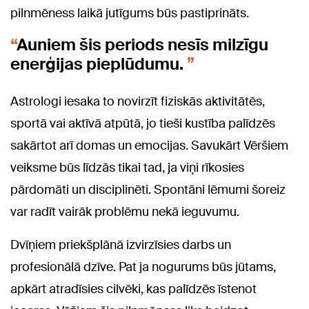
pilnmēness laikā jutīgums būs pastiprināts.
Auniem šis periods nesīs milzīgu
enerģijas pieplūdumu.
Astrologi iesaka to novirzīt fiziskās aktivitātēs,
sportā vai aktīvā atpūtā, jo tieši kustība palīdzēs
sakārtot arī domas un emocijas. Savukārt Vēršiem
veiksme būs līdzās tikai tad, ja viņi rīkosies
pārdomāti un disciplinēti. Spontāni lēmumi šoreiz
var radīt vairāk problēmu nekā ieguvumu.
Dvīņiem priekšplānā izvirzīsies darbs un
profesionālā dzīve. Pat ja nogurums būs jūtams,
apkārt atradīsies cilvēki, kas palīdzēs īstenot