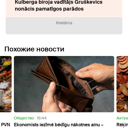
Kulberga biroja vadītājs Gruškevics
nonācis pamatīgos parādos
Reklāma
Похожие новости
Oбщество
16:44
Актуа
o PVN
Ekonomists iezīmē bēdīgu nākotnes ainu –
Rēķin