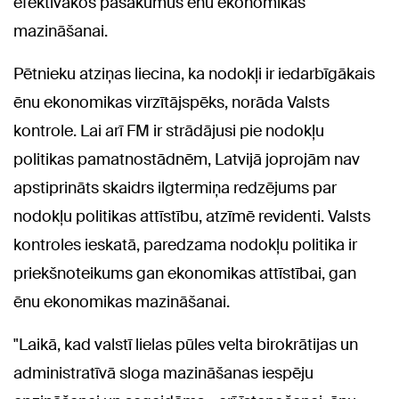
efektīvākos pasākumus ēnu ekonomikas
mazināšanai.
Pētnieku atziņas liecina, ka nodokļi ir iedarbīgākais
ēnu ekonomikas virzītājspēks, norāda Valsts
kontrole. Lai arī FM ir strādājusi pie nodokļu
politikas pamatnostādnēm, Latvijā joprojām nav
apstiprināts skaidrs ilgtermiņa redzējums par
nodokļu politikas attīstību, atzīmē revidenti. Valsts
kontroles ieskatā, paredzama nodokļu politika ir
priekšnoteikums gan ekonomikas attīstībai, gan
ēnu ekonomikas mazināšanai.
"Laikā, kad valstī lielas pūles velta birokrātijas un
administratīvā sloga mazināšanas iespēju