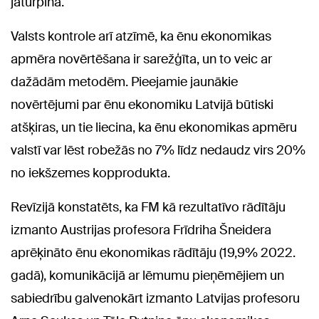
jāturpina.
Valsts kontrole arī atzīmē, ka ēnu ekonomikas
apmēra novērtēšana ir sarežģīta, un to veic ar
dažādām metodēm. Pieejamie jaunākie
novērtējumi par ēnu ekonomiku Latvijā būtiski
atšķiras, un tie liecina, ka ēnu ekonomikas apmēru
valstī var lēst robežās no 7% līdz nedaudz virs 20%
no iekšzemes kopprodukta.
Revīzijā konstatēts, ka FM kā rezultatīvo rādītāju
izmanto Austrijas profesora Frīdriha Šneidera
aprēķināto ēnu ekonomikas rādītāju (19,9% 2022.
gadā), komunikācijā ar lēmumu pieņēmējiem un
sabiedrību galvenokārt izmanto Latvijas profesoru