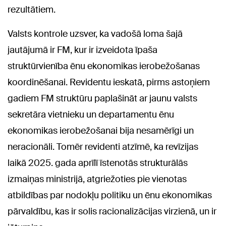
rezultātiem.
Valsts kontrole uzsver, ka vadošā loma šajā
jautājumā ir FM, kur ir izveidota īpaša
struktūrvienība ēnu ekonomikas ierobežošanas
koordinēšanai. Revidentu ieskatā, pirms astoņiem
gadiem FM struktūru paplašināt ar jaunu valsts
sekretāra vietnieku un departamentu ēnu
ekonomikas ierobežošanai bija nesamērīgi un
neracionāli. Tomēr revidenti atzīmē, ka revīzijas
laikā 2025. gada aprīlī īstenotās strukturālās
izmaiņas ministrijā, atgriežoties pie vienotas
atbildības par nodokļu politiku un ēnu ekonomikas
pārvaldību, kas ir solis racionalizācijas virzienā, un ir