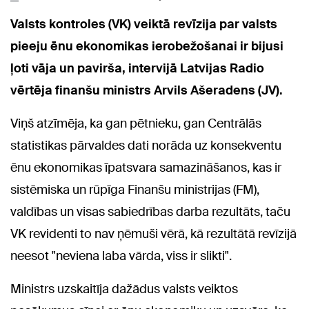
Valsts kontroles (VK) veiktā revīzija par valsts
pieeju ēnu ekonomikas ierobežošanai ir bijusi
ļoti vāja un pavirša, intervijā Latvijas Radio
vērtēja finanšu ministrs Arvils Ašeradens (JV).
Viņš atzīmēja, ka gan pētnieku, gan Centrālās
statistikas pārvaldes dati norāda uz konsekventu
ēnu ekonomikas īpatsvara samazināšanos, kas ir
sistēmiska un rūpīga Finanšu ministrijas (FM),
valdības un visas sabiedrības darba rezultāts, taču
VK revidenti to nav ņēmuši vērā, kā rezultātā revīzijā
neesot "neviena laba vārda, viss ir slikti".
Ministrs uzskaitīja dažādus valsts veiktos