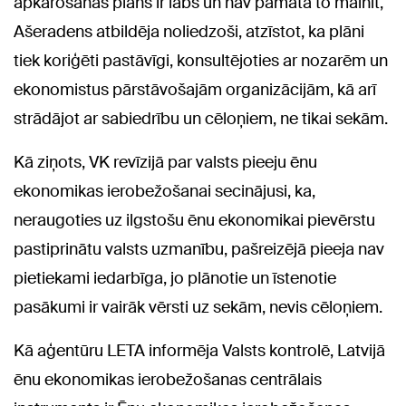
apkarošanas plāns ir labs un nav pamata to mainīt,
Ašeradens atbildēja noliedzoši, atzīstot, ka plāni
tiek koriģēti pastāvīgi, konsultējoties ar nozarēm un
ekonomistus pārstāvošajām organizācijām, kā arī
strādājot ar sabiedrību un cēloņiem, ne tikai sekām.
Kā ziņots, VK revīzijā par valsts pieeju ēnu
ekonomikas ierobežošanai secinājusi, ka,
neraugoties uz ilgstošu ēnu ekonomikai pievērstu
pastiprinātu valsts uzmanību, pašreizējā pieeja nav
pietiekami iedarbīga, jo plānotie un īstenotie
pasākumi ir vairāk vērsti uz sekām, nevis cēloņiem.
Kā aģentūru LETA informēja Valsts kontrolē, Latvijā
ēnu ekonomikas ierobežošanas centrālais