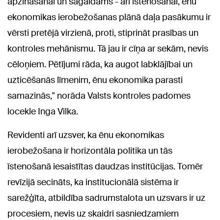
apzināšanai un sagaidāms - arī īstenošanai, ēnu
ekonomikas ierobežošanas plānā daļa pasākumu ir
vērsti pretējā virzienā, proti, stiprināt prasības un
kontroles mehānismu. Tā jau ir cīņa ar sekām, nevis
cēloņiem. Pētījumi rāda, ka augot labklājībai un
uzticēšanās līmenim, ēnu ekonomika parasti
samazinās," norāda Valsts kontroles padomes
locekle Inga Vilka.
Revidenti arī uzsver, ka ēnu ekonomikas
ierobežošana ir horizontāla politika un tās
īstenošanā iesaistītas daudzas institūcijas. Tomēr
revīzijā secināts, ka institucionālā sistēma ir
sarežģīta, atbildība sadrumstalota un uzsvars ir uz
procesiem, nevis uz skaidri sasniedzamiem