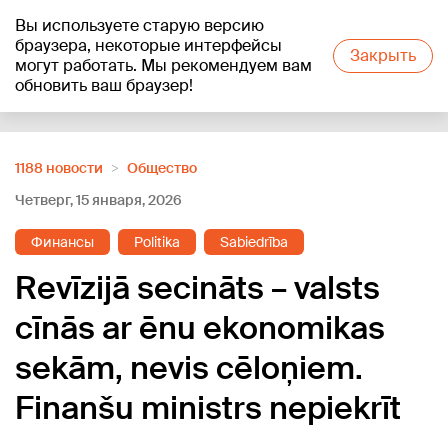
Вы используете старую версию
+18
°C
браузера, некоторые интерфейсы
Закрыть
могут работать. Мы рекомендуем вам
обновить ваш браузер!
Reklāma
1188 новости
Oбщество
Четверг, 15 января, 2026
Финансы
Politika
Sabiedrība
Revīzijā secināts – valsts
cīnās ar ēnu ekonomikas
sekām, nevis cēloņiem.
Finanšu ministrs nepiekrīt