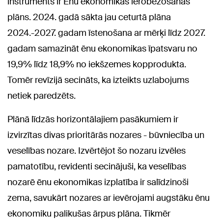
instruments ir Ēnu ekonomikas ierobežošanas
plāns. 2024. gadā sākta jau ceturtā plāna
2024.-2027. gadam īstenošana ar mērķi līdz 2027.
gadam samazināt ēnu ekonomikas īpatsvaru no
19,9% līdz 18,9% no iekšzemes kopprodukta.
Tomēr revīzijā secināts, ka izteikts uzlabojums
netiek paredzēts.
Plānā līdzās horizontālajiem pasākumiem ir
izvirzītas divas prioritārās nozares - būvniecība un
veselības nozare. Izvērtējot šo nozaru izvēles
pamatotību, revidenti secinājuši, ka veselības
nozarē ēnu ekonomikas izplatība ir salīdzinoši
zema, savukārt nozares ar ievērojami augstāku ēnu
ekonomiku palikušas ārpus plāna. Tikmēr