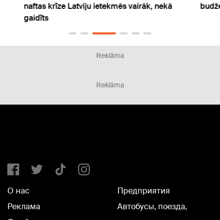
naftas krīze Latviju ietekmēs vairāk, nekā
budže
gaidīts
Reklāma
Reklāma
О нас
Предприятия
Реклама
Автобусы, поезда,