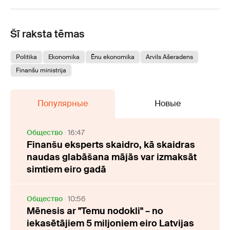
Šī raksta tēmas
Politika
Ekonomika
Ēnu ekonomika
Arvils Ašeradens
Finanšu ministrija
Популярные
Новые
Oбщество
16:47
Finanšu eksperts skaidro, kā skaidras
naudas glabāšana mājās var izmaksāt
simtiem eiro gadā
Oбщество
10:56
Mēnesis ar "Temu nodokli" – no
iekasētājiem 5 miljoniem eiro Latvijas