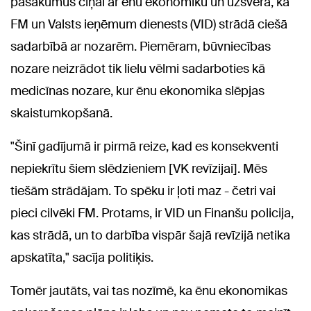
pasākumus cīņai ar ēnu ekonomiku un uzsvēra, ka
FM un Valsts ieņēmum dienests (VID) strādā ciešā
sadarbībā ar nozarēm. Piemēram, būvniecības
nozare neizrādot tik lielu vēlmi sadarboties kā
medicīnas nozare, kur ēnu ekonomika slēpjas
skaistumkopšanā.
"Šinī gadījumā ir pirmā reize, kad es konsekventi
nepiekrītu šiem slēdzieniem [VK revīzijai]. Mēs
tiešām strādājam. To spēku ir ļoti maz - četri vai
pieci cilvēki FM. Protams, ir VID un Finanšu policija,
kas strādā, un to darbība vispār šajā revīzijā netika
apskatīta," sacīja politiķis.
Tomēr jautāts, vai tas nozīmē, ka ēnu ekonomikas