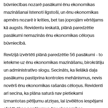
būvniecības nozarē pasākumi ēnu ekonomikas
mazināšanai īstenoti ilgstoši, un ēnu ekonomikas
apmērs nozarē ir krities, bet tas joprojām vērtējams
kā augsts. Revidentu ieskatā, plānā paredzētie
pasākumi nemazinās ēnu ekonomikas cēloņus
būvniecībā.
Revīzijā izvērtēti plānā paredzētie 56 pasākumi - to
ietekme uz ēnu ekonomikas mazināšanu, birokrātiju
un administratīvo slogu. Secināts, ka lielākā daļa
pasākumu pastiprina kontroles mehānismus, nevis
novērš ēnu ekonomikas rašanās cēloņus. Revidenti
arī secina, ka plāna saturā nav pietiekami
izmantotas pētījumu atziņas, lai izvēlētos iespējami