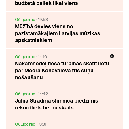
budžetā paliek tikai viens
Oбщество
19:53
Mūžībā devies viens no
pazīstamākajiem Latvijas mūzikas
apskatniekiem
Oбщество
14:10
Nākamnedēļ tiesa turpinās skatīt lietu
par Modra Konovalova trīs suņu
nošaušanu
Oбщество
14:42
Jūlijā Stradiņa slimnīcā piedzimis
rekordliels bērnu skaits
Oбщество
13:31