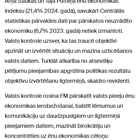
Arņa Saukas un Tāļa Putniņa ēnu ekonomikas
indeksu (21,4% 2024. gadā), savukārt Centrālās
statistikas pārvaldes dati par pārskatos neuzrādīto
ekonomiku (6,7% 2023. gadā) netiek izmantoti.
Valsts kontrole uzsver, ka tas traucē objektīvi
apzināt un izvērtēt situāciju un mazina uzticēšanos
valsts datiem. Turklāt atkarība no atsevišķu
pētījumu pieejamības apgrūtina politikas rezultātu
objektīvu izvērtēšanu ilgtermiņā, skaidro revidenti.
Valsts kontrole rosina FM pārskatīt valsts pieeju ēnu
ekonomikas ierobežošanai, balstīt lēmumus un
komunikāciju uz daudzpusīgiem un ilgtermiņā
pieejamiem datiem, mazināt birokrātiju un
koncentrēties uz ēnu ekonomikas cēloņu