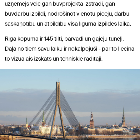
uzņēmējs veic gan būvprojekta izstrādi, gan
būvdarbu izpildi, nodrošinot vienotu pieeju, darbu
saskaņotību un atbildību visā līguma izpildes laikā.
Rīgā kopumā ir 145 tilti, pārvadi un gājēju tuneļi.
Daļa no tiem savu laiku ir nokalpojuši - par to liecina
to vizuālais izskats un tehniskie rādītāji.