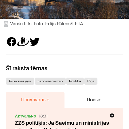
Vanšu tilts. Foto: Edijs Pālens/LETA
Šī raksta tēmas
Рижская дум
строительство
Politika
Rīga
Популярные
Новые
Актуально
18:31
ZZS politiķis: Ja Saeimu un ministrijas