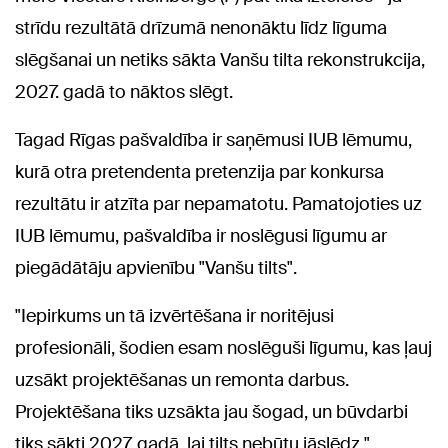
strīdu rezultātā drīzumā nenonāktu līdz līguma
slēgšanai un netiks sākta Vanšu tilta rekonstrukcija,
2027. gadā to nāktos slēgt.
Tagad Rīgas pašvaldība ir saņēmusi IUB lēmumu,
kurā otra pretendenta pretenzija par konkursa
rezultātu ir atzīta par nepamatotu. Pamatojoties uz
IUB lēmumu, pašvaldība ir noslēgusi līgumu ar
piegādātāju apvienību "Vanšu tilts".
"Iepirkums un tā izvērtēšana ir noritējusi
profesionāli, šodien esam noslēguši līgumu, kas ļauj
uzsākt projektēšanas un remonta darbus.
Projektēšana tiks uzsākta jau šogad, un būvdarbi
tiks sākti 2027. gadā, lai tilts nebūtu jāslēdz,"