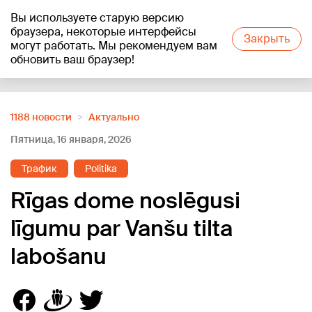
Вы используете старую версию
+20
°C
браузера, некоторые интерфейсы
Закрыть
могут работать. Мы рекомендуем вам
обновить ваш браузер!
Reklāma
1188 новости
Актуально
Пятница, 16 января, 2026
Трафик
Politika
Rīgas dome noslēgusi
līgumu par Vanšu tilta
labošanu