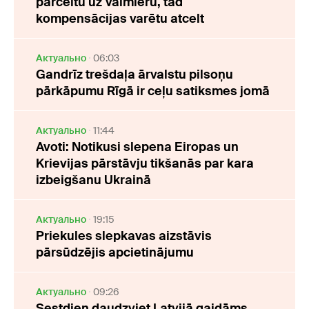
pārceltu uz Valmieru, tad
kompensācijas varētu atcelt
Актуально
06:03
Gandrīz trešdaļa ārvalstu pilsoņu
pārkāpumu Rīgā ir ceļu satiksmes jomā
Актуально
11:44
Avoti: Notikusi slepena Eiropas un
Krievijas pārstāvju tikšanās par kara
izbeigšanu Ukrainā
Актуально
19:15
Priekules slepkavas aizstāvis
pārsūdzējis apcietinājumu
Актуально
09:26
Sestdien daudzviet Latvijā gaidāms