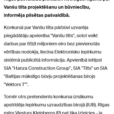
Vanšu tilta projektēšanu un būvniecību,
informēja pilsētas pašvaldībā.
Konkursā par Vanšu tilta pārbūvi uzvarēja
piegādātāju apvienība "Vanšu tilts", solot veikt
darbus par 69,8 miljoniem eiro bez pievienotās
vērtības nodokļa, liecina Elektronisko iepirkumu
sistēmā publicētā informācija. Apvienībā ietilpst
SIA "Hanza Construction Group", SIA "Tilts" un SIA
"Baltijas mākslīgo būvju projektēšanas birojs
"Vektors T"".
Tomēr otrs pretendents konkursa iznākumu
apstrīdēja Iepirkumu uzraudzības birojā (IUB). Rīgas
mērs Viesturs Kleinbergs (P) pat tika izteicies - ja