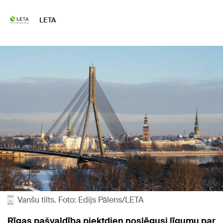
LETA
Vanšu tilts. Foto: Edijs Pālens/LETA
Rīgas pašvaldība piektdien noslēgusi līgumu par