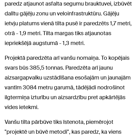
paredz atjaunot asfalta segumu brauktuvei, izbūvēt
dalītu gājēju zonu un veloinfrastruktūru. Gājēju
ietvju platums vienā tilta pusē ir paredzēts 1,7 metri,
otrā - 1,9 metri. Tilta margas tiks atjaunotas
iepriekšējā augstumā - 1,3 metri.
Projektā paredzēta arī vanšu nomaiņa. To kopējais
svars būs 385,5 tonnas. Paredzēta arī jaunu
aizsargapvalku uzstādīšana esošajām un jaunajām
vantīm 3084 metru garumā, tādējādi nodrošinot
ilgtermiņa izturību un aizsardzību pret apkārtējās
vides ietekmi.
Vanšu tilta pārbūve tiks īstenota, piemērojot
"projektē un būvē metodi", kas paredz, ka viens