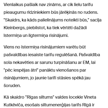
Vienlaikus pašlaik nav zināms, ar cik lielu tarifu
pieaugumu rīdziniekiem būs jārēķinās no rudens.
"Skaidrs, ka kāds palielinājums noteikti būs," sacīja
Kleinbergs, piebilstot, ka tiek vērtēti dažādi
īstermiņa un ilgtermiņa risinājumi.
Viens no īstermiņa risinājumiem varētu būt
pašvaldības iesaiste tarifu regulēšanā. Pašvaldība
sola nekavēties ar sarunu turpināšanu ar EM, lai
"pēc iespējas ātri" panāktu vienošanos par
risinājumiem, jo jaunie tarifi stāsies spēkā jau
šoruden.
Kā skaidro "Rīgas siltums" valdes locekle Vineta
Kutkēviča, esošais siltumenerģijas tarifs Rīgā ir