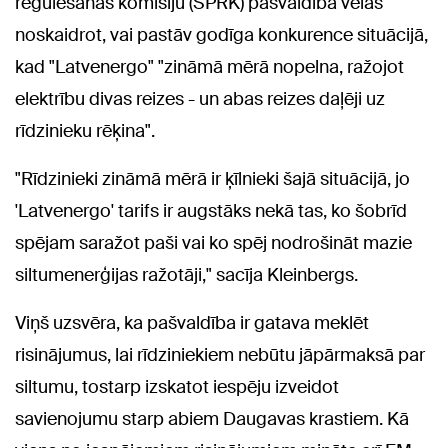
regulēšanas komisiju (SPRK) pašvaldība vēlas
noskaidrot, vai pastāv godīga konkurence situācijā,
kad "Latvenergo" "zināmā mērā nopelna, ražojot
elektrību divas reizes - un abas reizes daļēji uz
rīdzinieku rēķina".
"Rīdzinieki zināmā mērā ir ķīlnieki šajā situācijā, jo
'Latvenergo' tarifs ir augstāks nekā tas, ko šobrīd
spējam saražot paši vai ko spēj nodrošināt mazie
siltumenerģijas ražotāji," sacīja Kleinbergs.
Viņš uzsvēra, ka pašvaldība ir gatava meklēt
risinājumus, lai rīdziniekiem nebūtu jāpārmaksā par
siltumu, tostarp izskatot iespēju izveidot
savienojumu starp abiem Daugavas krastiem. Kā