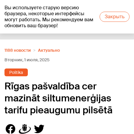
Вы используете старую версию
+19
°C
браузера, некоторые интерфейсы
Закрыть
могут работать. Мы рекомендуем вам
обновить ваш браузер!
Reklāma
1188 новости
Актуально
Вторник, 1 июля, 2025
Politika
Rīgas pašvaldība cer
mazināt siltumenerģijas
tarifu pieaugumu pilsētā