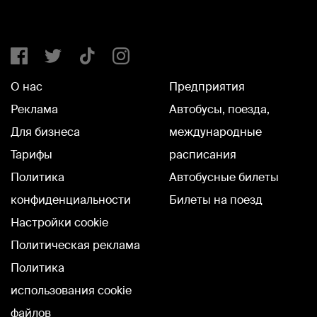
О нас
Предприятия
Реклама
Автобусы, поезда,
Для бизнеса
международные
Тарифы
расписания
Политика
Автобусные билеты
конфиденциальности
Билеты на поезд
Настройки cookie
Политическая реклама
Политика
использования cookie
файлов