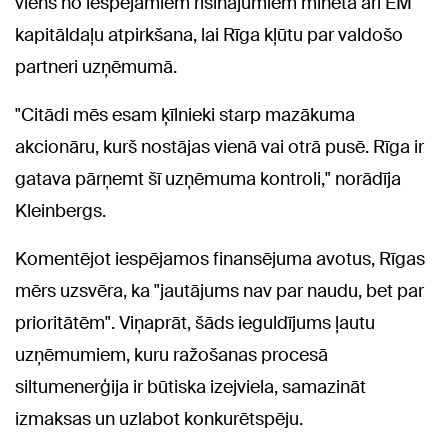
viens no iespējamiem risinājumiem minēta arī EM
kapitāldaļu atpirkšana, lai Rīga kļūtu par valdošo
partneri uzņēmumā.
"Citādi mēs esam ķīlnieki starp mazākuma
akcionāru, kurš nostājas vienā vai otrā pusē. Rīga ir
gatava pārņemt šī uzņēmuma kontroli," norādīja
Kleinbergs.
Komentējot iespējamos finansējuma avotus, Rīgas
mērs uzsvēra, ka "jautājums nav par naudu, bet par
prioritātēm". Viņaprāt, šāds ieguldījums ļautu
uzņēmumiem, kuru ražošanas procesā
siltumenerģija ir būtiska izejviela, samazināt
izmaksas un uzlabot konkurētspēju.