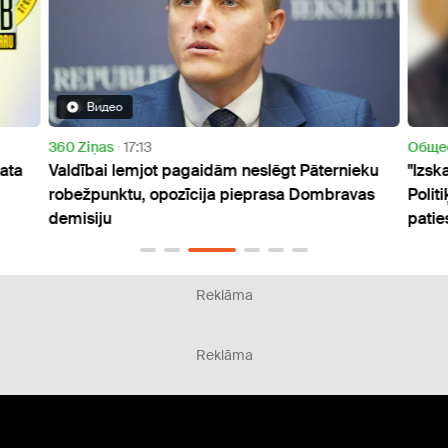
Видео
360 Ziņas
17:13
Oбще
ata
Valdībai lemjot pagaidām neslēgt Pāternieku
"Izsk
robežpunktu, opozīcija pieprasa Dombravas
Polit
demisiju
patie
Reklāma
Reklāma