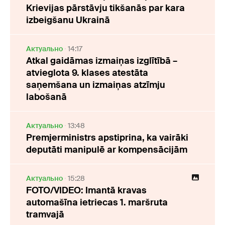
Krievijas pārstāvju tikšanās par kara
izbeigšanu Ukrainā
Актуально
14:17
Atkal gaidāmas izmaiņas izglītībā –
atvieglota 9. klases atestāta
saņemšana un izmaiņas atzīmju
labošanā
Актуально
13:48
Premjerministrs apstiprina, ka vairāki
deputāti manipulē ar kompensācijām
Актуально
15:28
FOTO/VIDEO: Imantā kravas
automašīna ietriecas 1. maršruta
tramvajā