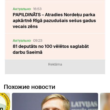
Актуально
16:53
PAPILDINĀTS – Atradies Nordeķu parka
apkārtnē Rīgā pazudušais sešus gadus
vecais zēns
Актуально
09:23
81 deputāts no 100 vēlētos saglabāt
darbu Saeimā
Reklāma
Похожие новости