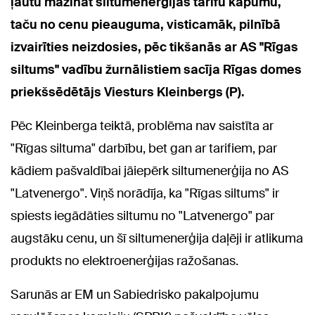
ļautu mazināt siltumenerģijas tarifu kāpumu,
taču no cenu pieauguma, visticamāk, pilnībā
izvairīties neizdosies, pēc tikšanās ar AS "Rīgas
siltums" vadību žurnālistiem sacīja Rīgas domes
priekšsēdētājs Viesturs Kleinbergs (P).
Pēc Kleinberga teiktā, problēma nav saistīta ar
"Rīgas siltuma" darbību, bet gan ar tarifiem, par
kādiem pašvaldībai jāiepērk siltumenerģija no AS
"Latvenergo". Viņš norādīja, ka "Rīgas siltums" ir
spiests iegādāties siltumu no "Latvenergo" par
augstāku cenu, un šī siltumenerģija daļēji ir atlikuma
produkts no elektroenerģijas ražošanas.
Sarunās ar EM un Sabiedrisko pakalpojumu