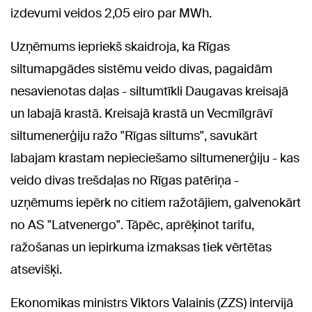
izdevumi veidos 2,05 eiro par MWh.
Uzņēmums iepriekš skaidroja, ka Rīgas
siltumapgādes sistēmu veido divas, pagaidām
nesavienotas daļas - siltumtīkli Daugavas kreisajā
un labajā krastā. Kreisajā krastā un Vecmīlgrāvī
siltumenerģiju ražo "Rīgas siltums", savukārt
labajam krastam nepieciešamo siltumenerģiju - kas
veido divas trešdaļas no Rīgas patēriņa -
uzņēmums iepērk no citiem ražotājiem, galvenokārt
no AS "Latvenergo". Tāpēc, aprēķinot tarifu,
ražošanas un iepirkuma izmaksas tiek vērtētas
atsevišķi.
Ekonomikas ministrs Viktors Valainis (ZZS) intervijā