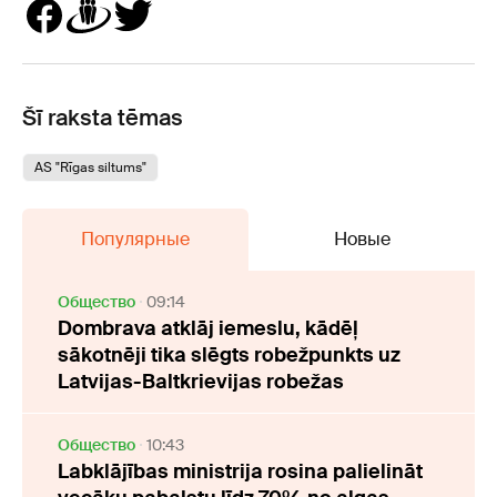
Šī raksta tēmas
AS "Rīgas siltums"
Популярные
Новые
Oбщество
09:14
Dombrava atklāj iemeslu, kādēļ
sākotnēji tika slēgts robežpunkts uz
Latvijas-Baltkrievijas robežas
Oбщество
10:43
Labklājības ministrija rosina palielināt