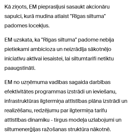
Kā ziņots, EM pieprasījusi sasaukt akcionāru
sapulci, kurā mudina atlaist "Rīgas siltuma"
padomes locekļus.
EM uzskata, ka "Rīgas siltuma" padome nebija
pietiekami ambicioza un neizrādīja sākotnējo
iniciatīvu aktīvai iesaistei, lai siltumtarifi netiktu
paaugstināti.
EM no uzņēmuma vadības sagaida darbības
efektivitātes programmas izstrādi un ieviešanu,
infrastruktūras ilgtermiņa attīstības plāna izstrādi un
realizēšanu, redzējumu par ilgtermiņa tarifu
attīstības dinamiku - tirgus modeļa uzlabojumi un
siltumenerģijas ražošanas struktūra nākotnē.