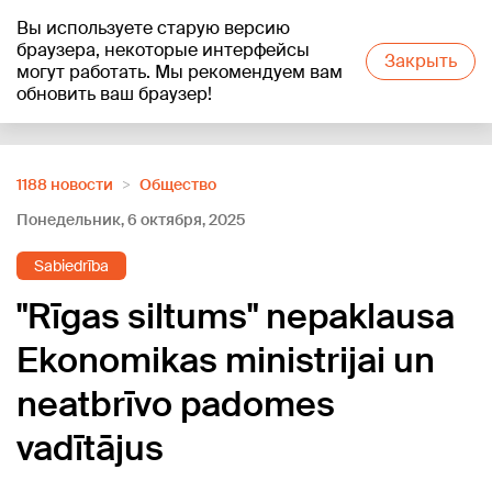
Вы используете старую версию
+20
°C
браузера, некоторые интерфейсы
Закрыть
могут работать. Мы рекомендуем вам
обновить ваш браузер!
Reklāma
1188 новости
Oбщество
Понедельник, 6 октября, 2025
Sabiedrība
"Rīgas siltums" nepaklausa
Ekonomikas ministrijai un
neatbrīvo padomes
vadītājus