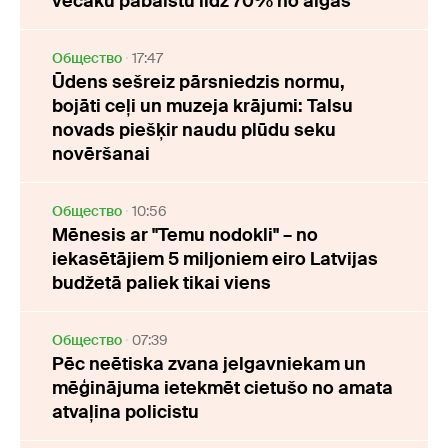
vecāku pabalstu līdz 70% no algas
Oбщество
17:47
Ūdens sešreiz pārsniedzis normu,
bojāti ceļi un muzeja krājumi: Talsu
novads piešķir naudu plūdu seku
novēršanai
Oбщество
10:56
Mēnesis ar "Temu nodokli" – no
iekasētājiem 5 miljoniem eiro Latvijas
budžetā paliek tikai viens
Oбщество
07:39
Pēc neētiska zvana jelgavniekam un
mēģinājuma ietekmēt cietušo no amata
atvaļina policistu