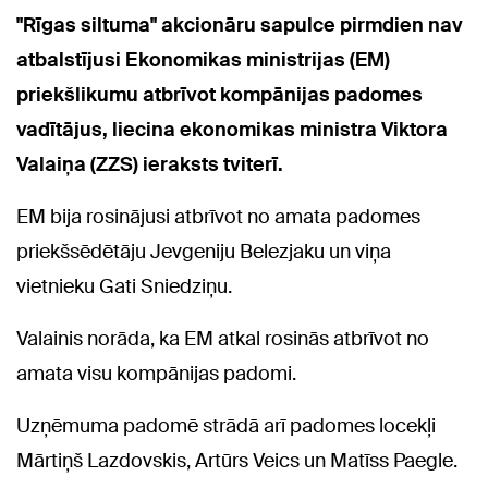
"Rīgas siltuma" akcionāru sapulce pirmdien nav
atbalstījusi Ekonomikas ministrijas (EM)
priekšlikumu atbrīvot kompānijas padomes
vadītājus, liecina ekonomikas ministra Viktora
Valaiņa (ZZS) ieraksts tviterī.
EM bija rosinājusi atbrīvot no amata padomes
priekšsēdētāju Jevgeniju Belezjaku un viņa
vietnieku Gati Sniedziņu.
Valainis norāda, ka EM atkal rosinās atbrīvot no
amata visu kompānijas padomi.
Uzņēmuma padomē strādā arī padomes locekļi
Mārtiņš Lazdovskis, Artūrs Veics un Matīss Paegle.