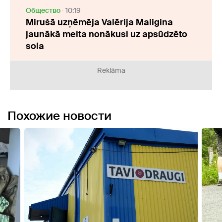
Oбщество
10:19
Mirušā uzņēmēja Valērija Maligina
jaunākā meita nonākusi uz apsūdzēto
sola
Reklāma
Похожие новости