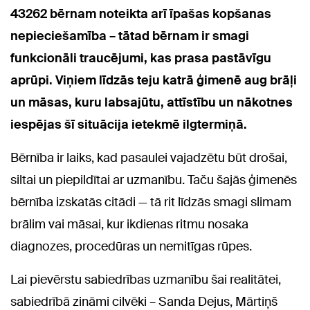
43262 bērnam noteikta arī īpašas kopšanas
nepieciešamība – tātad bērnam ir smagi
funkcionāli traucējumi, kas prasa pastāvīgu
aprūpi. Viņiem līdzās teju katrā ģimenē aug brāļi
un māsas, kuru labsajūtu, attīstību un nākotnes
iespējas šī situācija ietekmē ilgtermiņā.
Bērnība ir laiks, kad pasaulei vajadzētu būt drošai,
siltai un piepildītai ar uzmanību. Taču šajās ģimenēs
bērnība izskatās citādi — tā rit līdzās smagi slimam
brālim vai māsai, kur ikdienas ritmu nosaka
diagnozes, procedūras un nemitīgas rūpes.
Lai pievērstu sabiedrības uzmanību šai realitātei,
sabiedrībā zināmi cilvēki – Sanda Dejus, Mārtiņš