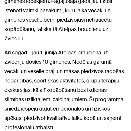
ģimenes locekļiem. Pagājušajā gadā jau tikuši
īstenoti vairāki pasākumi, kuru laikā vecāki un
ģimenes veselie bērni piedzīvojuši netraucētu
kopābūšanu, tai skaitā Atelpas braucienu uz
Zviedriju.
Arī šogad – jau 1. jūnijā Atelpas braucienā uz
Zviedriju dosies 10 ģimenes. Nedēļas garumā
vecāki un veselie brāļi un māsas piedzīvos radošas
nodarbības, sportiskas aktivitātes, grupu terapiju,
ekskursijas, kā arī kopābūšanu bez ikdienas
slimības uzliktajiem izaicinājumiem. Šī programma
sniedz iespēju atgūt emocionālos un fiziskos
spēkus, piedzīvot kvalitatīvu laiku kopā un saņemt
profesionālu atbalstu.