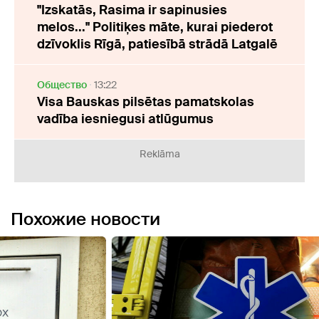
"Izskatās, Rasima ir sapinusies
melos..." Politiķes māte, kurai piederot
dzīvoklis Rīgā, patiesībā strādā Latgalē
Oбщество
13:22
Visa Bauskas pilsētas pamatskolas
vadība iesniegusi atlūgumus
Reklāma
Похожие новости