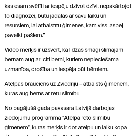
kas esam svētīti ar iespēju dzīvot dzīvi, nepakārtojot
to diagnozei, būtu jādalās ar savu laiku un
resursiem, lai atbalstītu ģimenes, kam viss jāspēj
paveikt pašiem.”
Video mērķis ir uzsvērt, ka līdzās smagi slimajam
bērnam aug arī citi bērni, kuriem nepieciešama
uzmanība, drošība un iespēja būt bērniem.
Atelpas brauciens uz Zviedriju – atbalsts ģimenēm,
kurās aug bērns ar retu slimību
No pagājušā gada pavasara Latvijā darbojas
ziedojumu programma “Atelpa reto slimību
ģimenēm”, kuras mērķis ir dot atelpu un laiku kopā