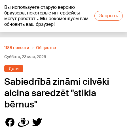
Вы используете старую версию
+20
°C
браузера, некоторые интерфейсы
Закрыть
могут работать. Мы рекомендуем вам
обновить ваш браузер!
Reklāma
1188 новости
Oбщество
Суббота, 23 мая, 2026
Дети
Sabiedrībā zināmi cilvēki
aicina saredzēt "stikla
bērnus"