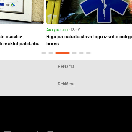
Актуально
13:49
Дети
Rīgā pa ceturtā stāva logu izkritis četrgadīgs
Angļu
zību
bērns
pārva
Reklāma
Reklāma