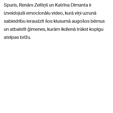
Spuris, Renārs Zeltiņš un Katrīna Dimanta ir
izveidojuši emocionālu video, kurā viņi uzrunā
sabiedrību ieraudzīt šos klusumā augošos bērnus
un atbalstīt ģimenes, kurām ikdienā trūkst kopīgu
atelpas brīžu.