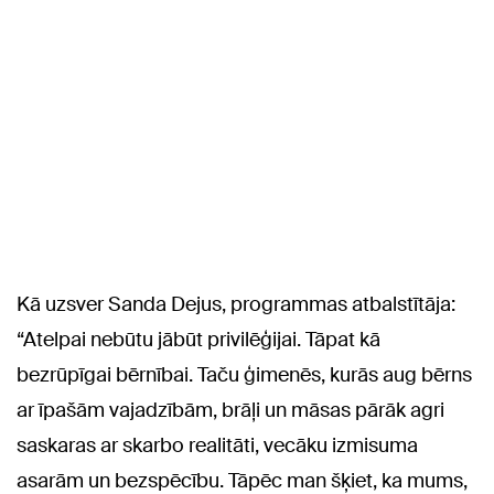
Kā uzsver Sanda Dejus, programmas atbalstītāja:
“Atelpai nebūtu jābūt privilēģijai. Tāpat kā
bezrūpīgai bērnībai. Taču ģimenēs, kurās aug bērns
ar īpašām vajadzībām, brāļi un māsas pārāk agri
saskaras ar skarbo realitāti, vecāku izmisuma
asarām un bezspēcību. Tāpēc man šķiet, ka mums,