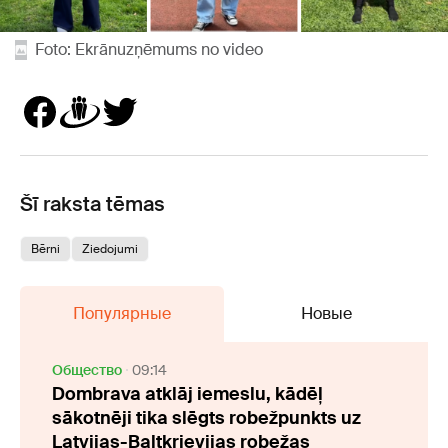
Foto: Ekrānuzņēmums no video
Šī raksta tēmas
Bērni
Ziedojumi
Популярные
Новые
Oбщество
09:14
Dombrava atklāj iemeslu, kādēļ
sākotnēji tika slēgts robežpunkts uz
Latvijas-Baltkrievijas robežas