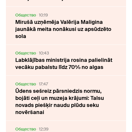
Oбщество
10:19
Mirušā uzņēmēja Valērija Maligina
jaunākā meita nonākusi uz apsūdzēto
sola
Oбщество
10:43
Labklājības ministrija rosina palielināt
vecāku pabalstu līdz 70% no algas
Oбщество
17:47
Ūdens sešreiz pārsniedzis normu,
bojāti ceļi un muzeja krājumi: Talsu
novads piešķir naudu plūdu seku
novēršanai
Oбщество
12:39