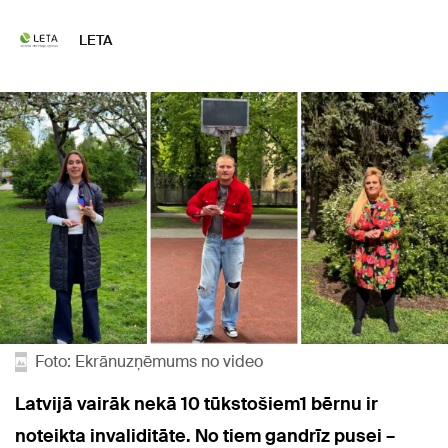
LETA
Foto: Ekrānuzņēmums no video
Latvijā vairāk nekā 10 tūkstošiem1 bērnu ir
noteikta invaliditāte. No tiem gandrīz pusei –