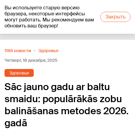
Вы используете старую версию
+23
°C
браузера, некоторые интерфейсы
Закрыть
могут работать. Мы рекомендуем вам
обновить ваш браузер!
Reklāma
1188 новости
Здоровье
Четверг, 18 декабря, 2025
Здоровье
Sāc jauno gadu ar baltu
smaidu: populārākās zobu
balināšanas metodes 2026.
gadā