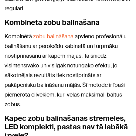
regulāri.
Kombinētā zobu balināšana
Kombinētā
zobu balināšana
apvieno profesionālu
balināšanu ar peroksīdu kabinetā un turpmāku
nostiprināšanu ar kapēm mājās. Tā sniedz
visintensīvāko un visilgāk noturīgāko efektu, jo
sākotnējais rezultāts tiek nostiprināts ar
pakāpenisku balināšanu mājās. Šī metode ir īpaši
piemērota cilvēkiem, kuri vēlas maksimāli baltus
zobus.
Kāpēc zobu balināšanas strēmeles,
LED komplekti, pastas nav tā labākā
izvēle?