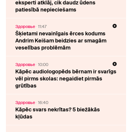
eksperti atklāj, cik daudz ūdens
patiesībā nepieciešams
Здоровье
11:47
Šķietami nevainīgais ērces kodums
Andrim Keišam beidzies ar smagām
veselības problēmām
Здоровье
10:00
Kāpēc audiologopēds bērnam ir svarīgs
vēl pirms skolas: negaidiet pirmās
grūtības
Здоровье
16:40
Kāpēc svars nekrītas? 5 biežākās
kļūdas