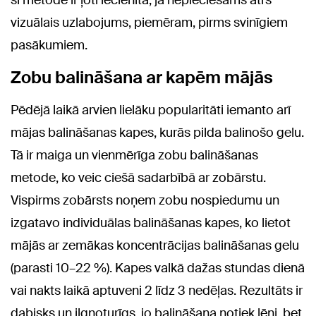
šī metode ir ļoti iecienīta, ja nepieciešams ātrs
vizuālais uzlabojums, piemēram, pirms svinīgiem
pasākumiem.
Zobu balināšana ar kapēm mājās
Pēdējā laikā arvien lielāku popularitāti iemanto arī
mājas balināšanas kapes, kurās pilda balinošo gelu.
Tā ir maiga un vienmērīga zobu balināšanas
metode, ko veic ciešā sadarbībā ar zobārstu.
Vispirms zobārsts noņem zobu nospiedumu un
izgatavo individuālas balināšanas kapes, ko lietot
mājās ar zemākas koncentrācijas balināšanas gelu
(parasti 10–22 %). Kapes valkā dažas stundas dienā
vai nakts laikā aptuveni 2 līdz 3 nedēļas. Rezultāts ir
dabisks un ilgnoturīgs, jo balināšana notiek lēni, bet