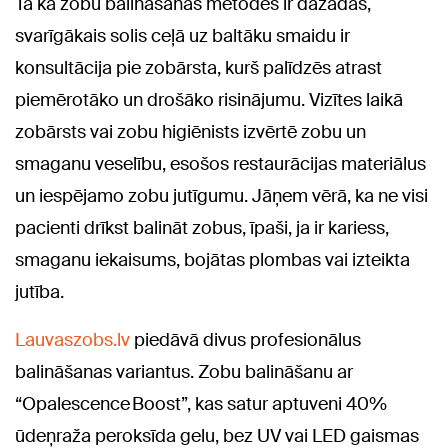
Tā kā zobu balināšanas metodes ir dažādas,
svarīgākais solis ceļā uz baltāku smaidu ir
konsultācija pie zobārsta, kurš palīdzēs atrast
piemērotāko un drošāko risinājumu. Vizītes laikā
zobārsts vai zobu higiēnists izvērtē zobu un
smaganu veselību, esošos restaurācijas materiālus
un iespējamo zobu jutīgumu. Jāņem vērā, ka ne visi
pacienti drīkst balināt zobus, īpaši, ja ir kariess,
smaganu iekaisums, bojātas plombas vai izteikta
jutība.
Lauvaszobs.lv
piedāvā divus profesionālus
balināšanas variantus. Zobu balināšanu ar
“Opalescence Boost”, kas satur aptuveni 40%
ūdeņraža peroksīda gelu, bez UV vai LED gaismas