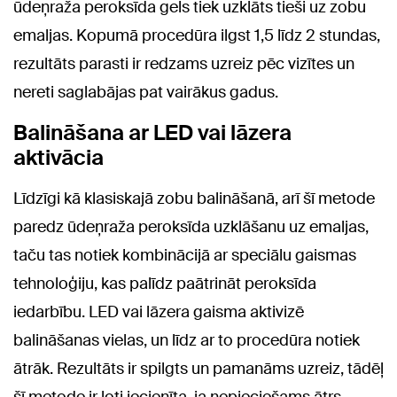
ūdeņraža peroksīda gels tiek uzklāts tieši uz zobu
emaljas. Kopumā procedūra ilgst 1,5 līdz 2 stundas,
rezultāts parasti ir redzams uzreiz pēc vizītes un
nereti saglabājas pat vairākus gadus.
Balināšana ar LED vai lāzera
aktivācia
Līdzīgi kā klasiskajā zobu balināšanā, arī šī metode
paredz ūdeņraža peroksīda uzklāšanu uz emaljas,
taču tas notiek kombinācijā ar speciālu gaismas
tehnoloģiju, kas palīdz paātrināt peroksīda
iedarbību. LED vai lāzera gaisma aktivizē
balināšanas vielas, un līdz ar to procedūra notiek
ātrāk. Rezultāts ir spilgts un pamanāms uzreiz, tādēļ