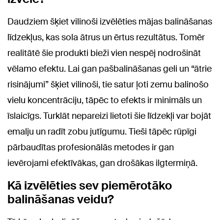
Daudziem šķiet vilinoši izvēlēties mājas balināšanas
līdzekļus, kas sola ātrus un ērtus rezultātus. Tomēr
realitātē šie produkti bieži vien nespēj nodrošināt
vēlamo efektu. Lai gan pašbalināšanas geli un “ātrie
risinājumi” šķiet vilinoši, tie satur ļoti zemu balinošo
vielu koncentrāciju, tāpēc to efekts ir minimāls un
īslaicīgs. Turklāt nepareizi lietoti šie līdzekļi var bojāt
emalju un radīt zobu jutīgumu. Tieši tāpēc rūpīgi
pārbaudītas profesionālās metodes ir gan
ievērojami efektīvākas, gan drošākas ilgtermiņā.
Kā izvēlēties sev piemērotāko
balināšanas veidu?