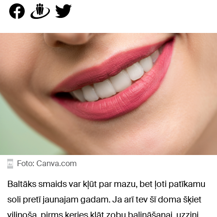
Foto: Canva.com
Baltāks smaids var kļūt par mazu, bet ļoti patīkamu
soli pretī jaunajam gadam. Ja arī tev šī doma šķiet
vilinoša, pirms ķeries klāt zobu balināšanai, uzzini,