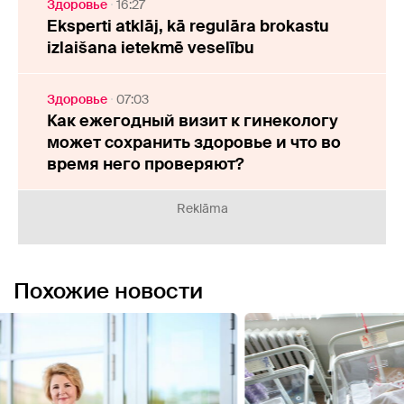
Здоровье
16:27
Eksperti atklāj, kā regulāra brokastu
izlaišana ietekmē veselību
Здоровье
07:03
Как ежегодный визит к гинекологу
может сохранить здоровье и что во
время него проверяют?
Reklāma
Похожие новости