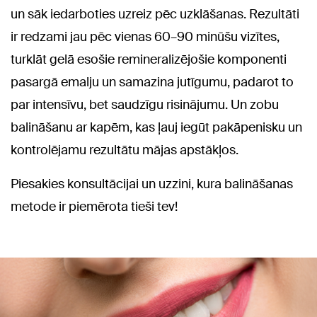
un sāk iedarboties uzreiz pēc uzklāšanas. Rezultāti
ir redzami jau pēc vienas 60–90 minūšu vizītes,
turklāt gelā esošie remineralizējošie komponenti
pasargā emalju un samazina jutīgumu, padarot to
par intensīvu, bet saudzīgu risinājumu. Un zobu
balināšanu ar kapēm, kas ļauj iegūt pakāpenisku un
kontrolējamu rezultātu mājas apstākļos.
Piesakies konsultācijai un uzzini, kura balināšanas
metode ir piemērota tieši tev!