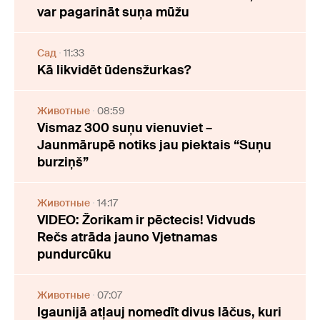
var pagarināt suņa mūžu
Cад
11:33
Kā likvidēt ūdensžurkas?
Животные
08:59
Vismaz 300 suņu vienuviet –
Jaunmārupē notiks jau piektais “Suņu
burziņš”
Животные
14:17
VIDEO: Žorikam ir pēctecis! Vidvuds
Rečs atrāda jauno Vjetnamas
pundurcūku
Животные
07:07
Igaunijā atļauj nomedīt divus lāčus, kuri