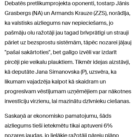
Debatēs pretlikumprojekta oponenti, tostarp Jānis
Grasbergs (NA) un Armands Krauze (ZZS), norādīja,
ka valstisks aizliegums nav nepieciešams, jo
pašmāju olu ražotāji jau tagad brīvprātīgi un strauji
pāriet uz bezsprostu sistēmām, tāpēc nozarei jāļauj
"pašai sakārtoties", bet galīgo izvēli var izdarīt
pircēji pie veikalu plauktiem. Tikmēr idejas aizstāvji,
kā deputāte Jana Simanovska (P), uzsvēra, ka
likumam vajadzēja kalpot kā skaidram un
progresīvam vēstījumam uzņēmējiem par nākotnes
investīciju virzienu, lai mazinātu dzīvnieku ciešanas.
Saskaņā ar ekonomisko pamatojumu, šāds
aizliegums tieši ietekmētu tikai aptuveni 6%
nozares jaudas, jo lielākie ražotāji pāreju plāno