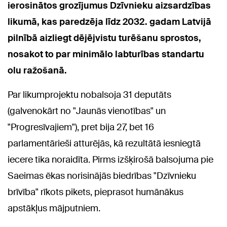
ierosinātos grozījumus Dzīvnieku aizsardzības
likumā, kas paredzēja līdz 2032. gadam Latvijā
pilnībā aizliegt dējējvistu turēšanu sprostos,
nosakot to par minimālo labturības standartu
olu ražošanā.
Par likumprojektu nobalsoja 31 deputāts
(galvenokārt no "Jaunās vienotības" un
"Progresīvajiem"), pret bija 27, bet 16
parlamentārieši atturējās, kā rezultātā iesniegtā
iecere tika noraidīta. Pirms izšķirošā balsojuma pie
Saeimas ēkas norisinājās biedrības "Dzīvnieku
brīvība" rīkots pikets, pieprasot humānākus
apstākļus mājputniem.