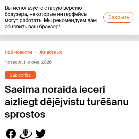
Вы используете старую версию
+12
°C
браузера, некоторые интерфейсы
Закрыть
могут работать. Мы рекомендуем вам
обновить ваш браузер!
Reklāma
1188 новости
Животные
Четверг, 11 июня, 2026
Sabiedrība
Saeima noraida ieceri
aizliegt dējējvistu turēšanu
sprostos