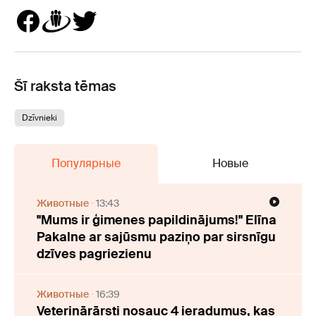
Šī raksta tēmas
Dzīvnieki
Популярные
Новые
Животные
13:43
"Mums ir ģimenes papildinājums!" Elīna
Pakalne ar sajūsmu paziņo par sirsnīgu
dzīves pagriezienu
Животные
16:39
Veterinārārsti nosauc 4 ieradumus, kas