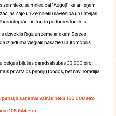
ks zemnieku saimniecībai "Auguļi", kā arī ieņem
izācijās Zaļo un Zemnieku savienībā un Latvijas
rības integrācijas fonda padomes loceklis.
jis dzīvoklis Rīgā un zeme ar ēkām Bērzes
ada izlaiduma vieglais pasažieru automobilis
da beigās bijušas parādsaistības 33 800 eiro
umus privātajos pensiju fondos, bet nav norādījis
 pensijā saņēmis vairāk nekā 100 000 eiro
musi 108 644 eiro