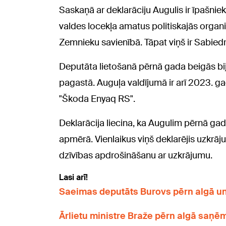
Saskaņā ar deklarāciju Augulis ir īpašnie
valdes locekļa amatus politiskajās organ
Zemnieku savienībā. Tāpat viņš ir Sabied
Deputāta lietošanā pērnā gada beigās bi
pagastā. Auguļa valdījumā ir arī 2023. g
"Škoda Enyaq RS".
Deklarācija liecina, ka Augulim pērnā ga
apmērā. Vienlaikus viņš deklarējis uzkrāj
dzīvības apdrošināšanu ar uzkrājumu.
Lasi arī!
Saeimas deputāts Burovs pērn algā un
Ārlietu ministre Braže pērn algā saņē