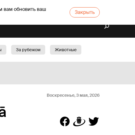
м вам обновить ваш
Закрыть
ы
За рубежом
Животные
rts
Бизнес
Cад
Воскресенье, 3 мая, 2026
ā