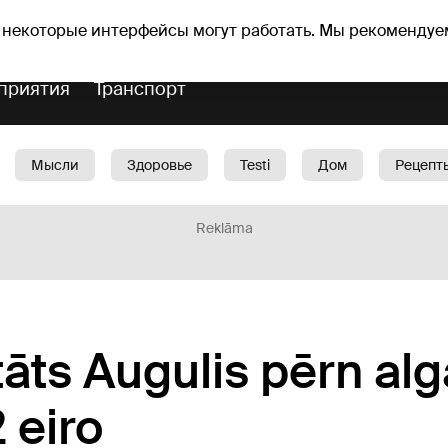
Прогноз погоды
Гороскопы
 некоторые интерфейсы могут работать. Мы рекомендуе
приятия
Транспорт
Мысли
Здоровье
Testi
Дом
Рецепт
Красота
Дети
Машина
1188 play
Spo
Reklāma
ts Augulis pērn alg
 eiro