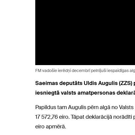
FM vadošie ierēdņi decembrī pelnījuši iespaidīgas al
Saeimas deputāts Uldis Augulis (ZZS)
iesniegtā valsts amatpersonas deklarā
Papildus tam Augulis pērn algā no Valsts
17 572,76 eiro. Tāpat deklarācijā norādī
eiro apmērā.