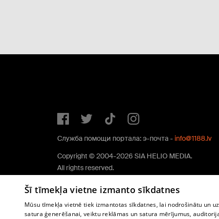
Служба помощи портала: э-почта -
info@1188.lv
Copyright © 2004-2026 SIA HELIO MEDIA.
All rights reserved.
Šī tīmekļa vietne izmanto sīkdatnes
Mūsu tīmekļa vietnē tiek izmantotas sīkdatnes, lai nodrošinātu un u
satura ģenerēšanai, veiktu reklāmas un satura mērījumus, auditorij