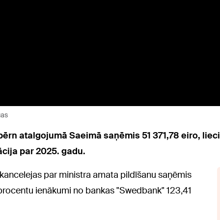
gas
 pērn atalgojumā Saeimā saņēmis 51 371,78 eiro, li
cija par 2025. gadu.
 kancelejas par ministra amata pildīšanu saņēmis
ti procentu ienākumi no bankas "Swedbank" 123,41