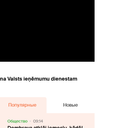
ecina Valsts ieņēmumu dienestam
Популярные
Новые
Oбщество
09:14