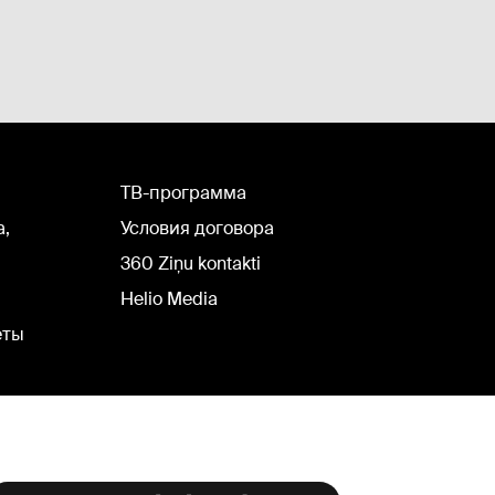
TВ-программа
а,
Условия договора
360 Ziņu kontakti
Helio Media
еты