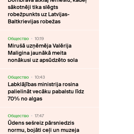
Dombrava atklāj iemeslu, kādēļ
sākotnēji tika slēgts
robežpunkts uz Latvijas-
Baltkrievijas robežas
Oбщество
10:19
Mirušā uzņēmēja Valērija
Maligina jaunākā meita
nonākusi uz apsūdzēto sola
Oбщество
10:43
Labklājības ministrija rosina
palielināt vecāku pabalstu līdz
70% no algas
Oбщество
17:47
Ūdens sešreiz pārsniedzis
normu, bojāti ceļi un muzeja