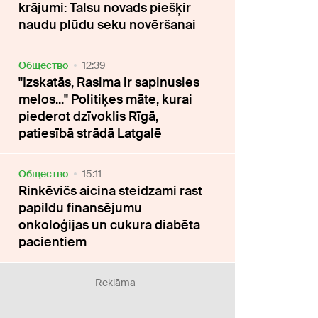
krājumi: Talsu novads piešķir
naudu plūdu seku novēršanai
Oбщество
12:39
"Izskatās, Rasima ir sapinusies
melos..." Politiķes māte, kurai
piederot dzīvoklis Rīgā,
patiesībā strādā Latgalē
Oбщество
15:11
Rinkēvičs aicina steidzami rast
papildu finansējumu
onkoloģijas un cukura diabēta
pacientiem
Reklāma