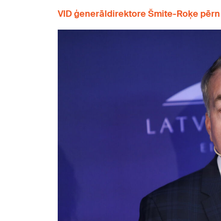
VID ģenerāldirektore Šmite-Roķe pērn