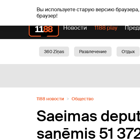
пт, 07.08.2026.
+20
°C
Alfrēds, Fredis, Madars
Вы используете старую версию браузера,
браузер!
Новости
1188 play
Пред
360 Ziņas
Развлечение
Отдых
Oбщество
Актуально
Трафик
1188 новости
Oбщество
Saeimas deputā
saņēmis 51 372