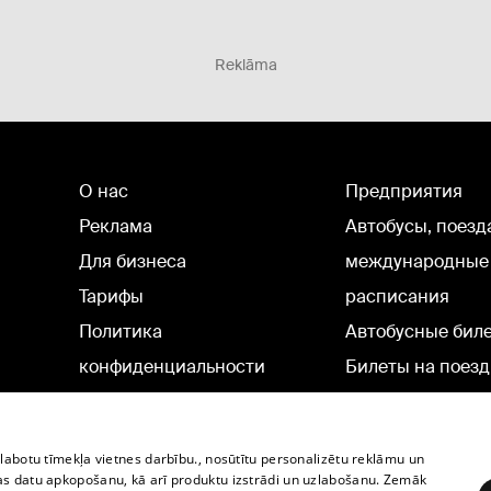
Reklāma
О нас
Предприятия
Реклама
Автобусы, поезд
Для бизнеса
международные
Тарифы
расписания
Политика
Автобусные бил
конфиденциальности
Билеты на поезд
Настройки cookie
Политическая реклама
zlabotu tīmekļa vietnes darbību., nosūtītu personalizētu reklāmu un
Политика использования
as datu apkopošanu, kā arī produktu izstrādi un uzlabošanu. Zemāk