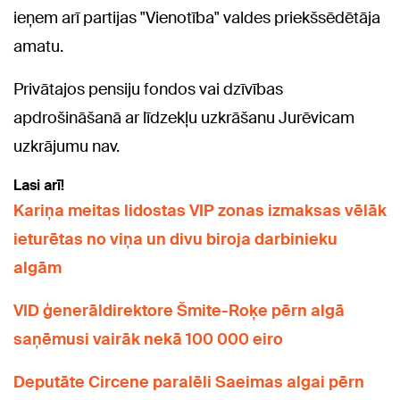
ieņem arī partijas "Vienotība" valdes priekšsēdētāja
amatu.
Privātajos pensiju fondos vai dzīvības
apdrošināšanā ar līdzekļu uzkrāšanu Jurēvicam
uzkrājumu nav.
Lasi arī!
Kariņa meitas lidostas VIP zonas izmaksas vēlāk
ieturētas no viņa un divu biroja darbinieku
algām
VID ģenerāldirektore Šmite-Roķe pērn algā
saņēmusi vairāk nekā 100 000 eiro
Deputāte Circene paralēli Saeimas algai pērn