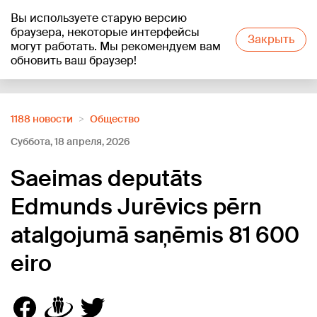
Вы используете старую версию
+19
°C
браузера, некоторые интерфейсы
Закрыть
могут работать. Мы рекомендуем вам
обновить ваш браузер!
Reklāma
1188 новости
Oбщество
Суббота, 18 апреля, 2026
Saeimas deputāts
Edmunds Jurēvics pērn
atalgojumā saņēmis 81 600
eiro