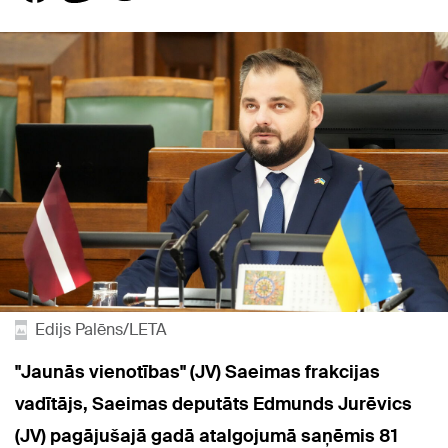
Edijs Palēns/LETA
"Jaunās vienotības" (JV) Saeimas frakcijas
vadītājs, Saeimas deputāts Edmunds Jurēvics
(JV) pagājušajā gadā atalgojumā saņēmis 81