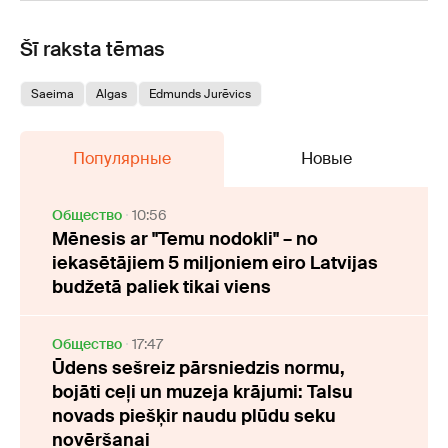
Šī raksta tēmas
Saeima
Algas
Edmunds Jurēvics
Популярные
Новые
Oбщество
10:56
Mēnesis ar "Temu nodokli" – no
iekasētājiem 5 miljoniem eiro Latvijas
budžetā paliek tikai viens
Oбщество
17:47
Ūdens sešreiz pārsniedzis normu,
bojāti ceļi un muzeja krājumi: Talsu
novads piešķir naudu plūdu seku
novēršanai