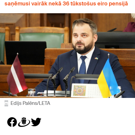
saņēmusi vairāk nekā 36 tūkstošus eiro pensijā
Edijs Palēns/LETA