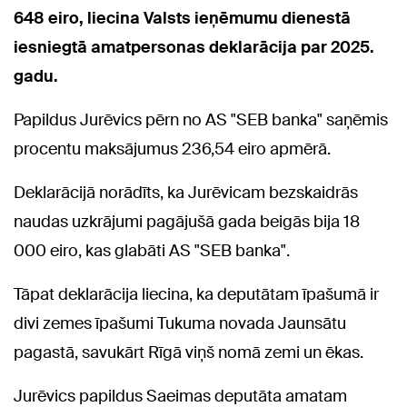
648 eiro, liecina Valsts ieņēmumu dienestā
iesniegtā amatpersonas deklarācija par 2025.
gadu.
Papildus Jurēvics pērn no AS "SEB banka" saņēmis
procentu maksājumus 236,54 eiro apmērā.
Deklarācijā norādīts, ka Jurēvicam bezskaidrās
naudas uzkrājumi pagājušā gada beigās bija 18
000 eiro, kas glabāti AS "SEB banka".
Tāpat deklarācija liecina, ka deputātam īpašumā ir
divi zemes īpašumi Tukuma novada Jaunsātu
pagastā, savukārt Rīgā viņš nomā zemi un ēkas.
Jurēvics papildus Saeimas deputāta amatam