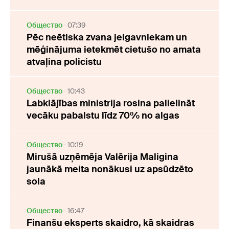
Oбщество
07:39
Pēc neētiska zvana jelgavniekam un
mēģinājuma ietekmēt cietušo no amata
atvaļina policistu
Oбщество
10:43
Labklājības ministrija rosina palielināt
vecāku pabalstu līdz 70% no algas
Oбщество
10:19
Mirušā uzņēmēja Valērija Maligina
jaunākā meita nonākusi uz apsūdzēto
sola
Oбщество
16:47
Finanšu eksperts skaidro, kā skaidras