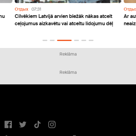
Отдых
07:31
Отды
mu
Cilvēkiem Latvijā arvien biežāk nākas atcelt
Ar au
ceļojumus aizkavētu vai atceltu lidojumu dēļ
neaiz
Reklāma
Reklāma