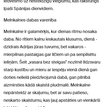
iedvesmo uz nesteidzīgu vieglumu, kas raksturīgs
īpaši Spānijas dienvidiem.
Melnkalnes dabas varenība
Melnkalne ir galamērķis, kur dienas ritmu nosaka
daba. No rītiem kalnu ieskautais klusums, dienā -
dzidrais Adrijas jūras tuvums, bet vakaros -
mierpilnas pastaigas gar līčiem un pa senpilsētu
ieliņām. Šeit „vasara bez steigas” nozīmē līdzsvaru
starp kustību un mieru ar iespēju vienā dienā gan
doties nelielā piedzīvojumā dabā, gan pilnībā
aizmirsties kādā skaistā pludmalē. Melnkalne
nepārsteidz ar skaļumu, bet ar savu patieso,
neskarto skaistumu, kas ļauj apstāties un vienkārši