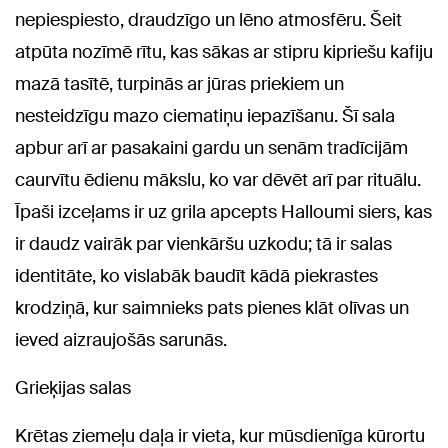
nepiespiesto, draudzīgo un lēno atmosfēru. Šeit
atpūta nozīmē rītu, kas sākas ar stipru kipriešu kafiju
mazā tasītē, turpinās ar jūras priekiem un
nesteidzīgu mazo ciematiņu iepazīšanu. Šī sala
apbur arī ar pasakaini gardu un senām tradīcijām
caurvītu ēdienu mākslu, ko var dēvēt arī par rituālu.
Īpaši izceļams ir uz grila apcepts Halloumi siers, kas
ir daudz vairāk par vienkāršu uzkodu; tā ir salas
identitāte, ko vislabāk baudīt kādā piekrastes
krodziņā, kur saimnieks pats pienes klāt olīvas un
ieved aizraujošās sarunās.
Grieķijas salas
Krētas ziemeļu daļa ir vieta, kur mūsdienīga kūrortu