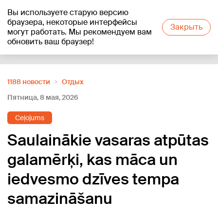
Вы используете старую версию
+16
°C
браузера, некоторые интерфейсы
Закрыть
могут работать. Мы рекомендуем вам
обновить ваш браузер!
Reklāma
1188 новости
Отдых
Пятница, 8 мая, 2026
Ceļojums
Saulainākie vasaras atpūtas
galamērķi, kas māca un
iedvesmo dzīves tempa
samazināšanu