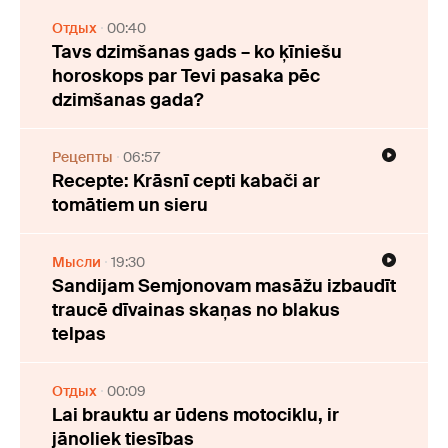
Отдых
00:40
Tavs dzimšanas gads – ko ķīniešu
horoskops par Tevi pasaka pēc
dzimšanas gada?
Рецепты
06:57
Recepte: Krāsnī cepti kabači ar
tomātiem un sieru
Мысли
19:30
Sandijam Semjonovam masāžu izbaudīt
traucē dīvainas skaņas no blakus
telpas
Отдых
00:09
Lai brauktu ar ūdens motociklu, ir
jānoliek tiesības