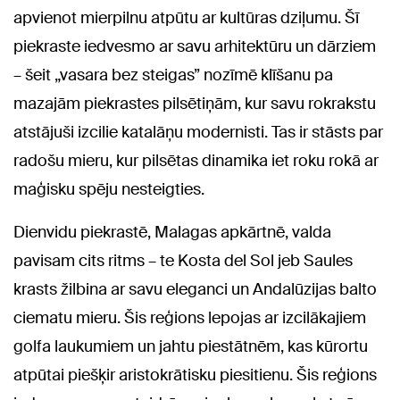
apvienot mierpilnu atpūtu ar kultūras dziļumu. Šī
piekraste iedvesmo ar savu arhitektūru un dārziem
– šeit „vasara bez steigas” nozīmē klīšanu pa
mazajām piekrastes pilsētiņām, kur savu rokrakstu
atstājuši izcilie katalāņu modernisti. Tas ir stāsts par
radošu mieru, kur pilsētas dinamika iet roku rokā ar
maģisku spēju nesteigties.
Dienvidu piekrastē, Malagas apkārtnē, valda
pavisam cits ritms – te Kosta del Sol jeb Saules
krasts žilbina ar savu eleganci un Andalūzijas balto
ciematu mieru. Šis reģions lepojas ar izcilākajiem
golfa laukumiem un jahtu piestātnēm, kas kūrortu
atpūtai piešķir aristokrātisku piesitienu. Šis reģions