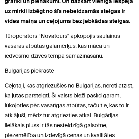
grafiki un pienākumi. Un dažkārt vienīgā iespēja
uz mirkli izbēgt no šīs nebeidzamās steigas ir
vides maiņa un ceļojums bez jebkādas steigas.
Tūroperators “Novatours” apkopojis saulainus
vasaras atpūtas galamērķus, kas māca un
iedvesmo dzīves tempa samazināšanu.
Bulgārijas piekraste
Ceļotāji, kas atgriezušies no Bulgārijas, nereti atzīst,
ka jūtas pārsteigti. Šī valsts bieži paslīd garām,
lūkojoties pēc vasarīgas atpūtas, taču tie, kas to ir
atklājuši, mēdz tur atgriezties atkal. Bulgārijas
lielākais pluss ir tās nesteidzīgā gaisotne,
piezemētība un izdevīgā cenas un kvalitātes