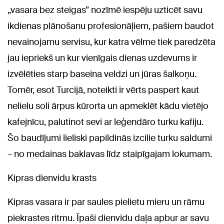
„vasara bez steigas” nozīmē iespēju uzticēt savu
ikdienas plānošanu profesionāļiem, pašiem baudot
nevainojamu servisu, kur katra vēlme tiek paredzēta
jau iepriekš un kur vienīgais dienas uzdevums ir
izvēlēties starp baseina veldzi un jūras šalkoņu.
Tomēr, esot Turcijā, noteikti ir vērts paspert kaut
nelielu soli ārpus kūrorta un apmeklēt kādu vietējo
kafejnīcu, palutinot sevi ar leģendāro turku kafiju.
Šo baudījumi lieliski papildinās izcilie turku saldumi
– no medainas baklavas līdz staipīgajam lokumam.
Kipras dienvidu krasts
Kipras vasara ir par saules pielietu mieru un rāmu
piekrastes ritmu. Īpaši dienvidu daļa apbur ar savu