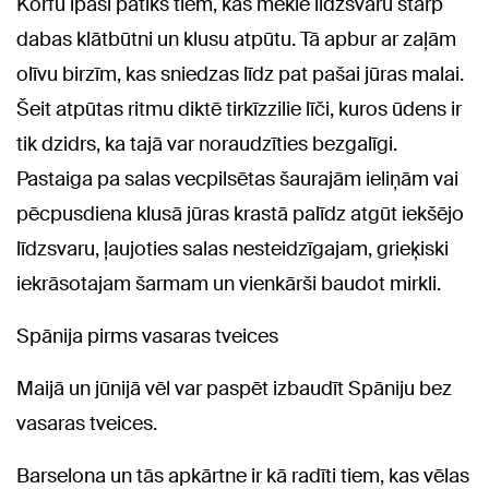
Korfu īpaši patiks tiem, kas meklē līdzsvaru starp
dabas klātbūtni un klusu atpūtu. Tā apbur ar zaļām
olīvu birzīm, kas sniedzas līdz pat pašai jūras malai.
Šeit atpūtas ritmu diktē tirkīzzilie līči, kuros ūdens ir
tik dzidrs, ka tajā var noraudzīties bezgalīgi.
Pastaiga pa salas vecpilsētas šaurajām ieliņām vai
pēcpusdiena klusā jūras krastā palīdz atgūt iekšējo
līdzsvaru, ļaujoties salas nesteidzīgajam, grieķiski
iekrāsotajam šarmam un vienkārši baudot mirkli.
Spānija pirms vasaras tveices
Maijā un jūnijā vēl var paspēt izbaudīt Spāniju bez
vasaras tveices.
Barselona un tās apkārtne ir kā radīti tiem, kas vēlas