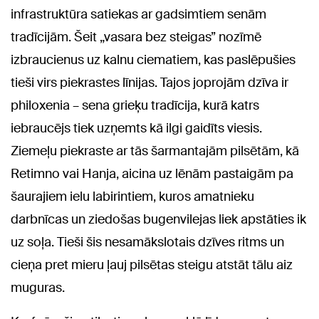
infrastruktūra satiekas ar gadsimtiem senām
tradīcijām. Šeit „vasara bez steigas” nozīmē
izbraucienus uz kalnu ciematiem, kas paslēpušies
tieši virs piekrastes līnijas. Tajos joprojām dzīva ir
philoxenia – sena grieķu tradīcija, kurā katrs
iebraucējs tiek uzņemts kā ilgi gaidīts viesis.
Ziemeļu piekraste ar tās šarmantajām pilsētām, kā
Retimno vai Hanja, aicina uz lēnām pastaigām pa
šaurajiem ielu labirintiem, kuros amatnieku
darbnīcas un ziedošas bugenvilejas liek apstāties ik
uz soļa. Tieši šis nesamākslotais dzīves ritms un
cieņa pret mieru ļauj pilsētas steigu atstāt tālu aiz
muguras.