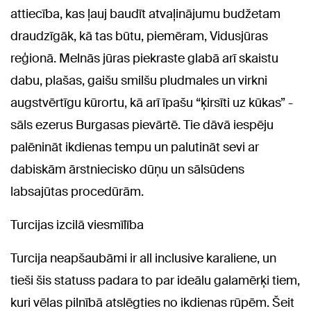
attiecība, kas ļauj baudīt atvaļinājumu budžetam
draudzīgāk, kā tas būtu, piemēram, Vidusjūras
reģionā. Melnās jūras piekraste glabā arī skaistu
dabu, plašas, gaišu smilšu pludmales un virkni
augstvērtīgu kūrortu, kā arī īpašu “ķirsīti uz kūkas” -
sāls ezerus Burgasas pievārtē. Tie dāvā iespēju
palēnināt ikdienas tempu un palutināt sevi ar
dabiskām ārstniecisko dūņu un sālsūdens
labsajūtas procedūrām.
Turcijas izcilā viesmīlība
Turcija neapšaubāmi ir all inclusive karaliene, un
tieši šis statuss padara to par ideālu galamērķi tiem,
kuri vēlas pilnībā atslēgties no ikdienas rūpēm. Šeit