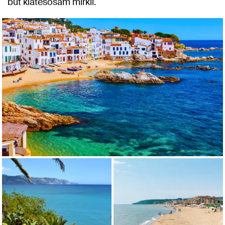
būt klātesošam mirklī.