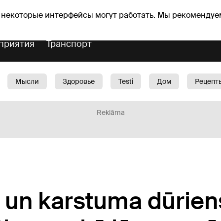
Прогноз погоды
Гороскопы
 некоторые интерфейсы могут работать. Мы рекомендуе
приятия
Транспорт
Мысли
Здоровье
Testi
Дом
Рецепт
Красота
Дети
Машина
1188 play
Spo
Reklāma
 un karstuma dūriens