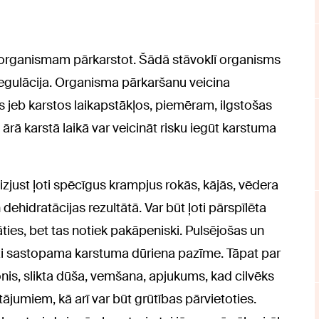
, organismam pārkarstot. Šādā stāvoklī organisms
regulācija. Organisma pārkaršanu veicina
 jeb karstos laikapstākļos, piemēram, ilgstošas
ārā karstā laikā var veicināt risku iegūt karstuma
izjust ļoti spēcīgus krampjus rokās, kājās, vēdera
dehidratācijas rezultātā. Var būt ļoti pārspīlēta
tāties, bet tas notiek pakāpeniski. Pulsējošas un
eži sastopama karstuma dūriena pazīme. Tāpat par
onis, slikta dūša, vemšana, apjukums, kad cilvēks
ājumiem, kā arī var būt grūtības pārvietoties.