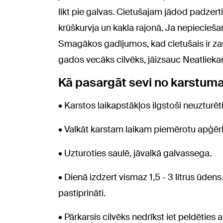
likt pie galvas. Cietušajam jādod padzer
krūškurvja un kakla rajonā. Ja nepieciešam
Smagākos gadījumos, kad cietušais ir zau
gados vecāks cilvēks, jāizsauc Neatlieka
Kā pasargāt sevi no karstuma
• Karstos laikapstākļos ilgstoši neuzturēti
• Valkāt karstam laikam piemērotu apģērb
• Uzturoties saulē, jāvalkā galvassega.
• Dienā izdzert vismaz 1,5 - 3 litrus ūdens
pastiprināti.
• Pārkarsis cilvēks nedrīkst iet peldēties 