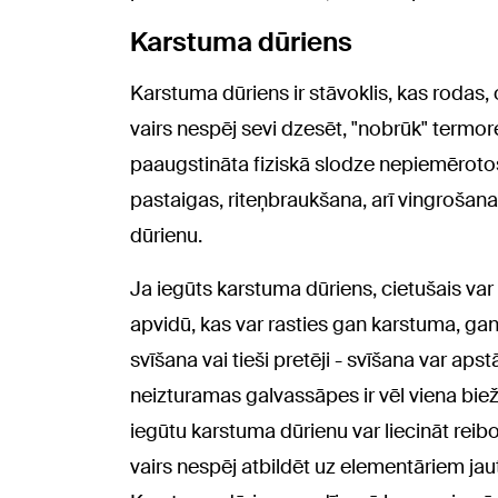
Karstuma dūriens
Karstuma dūriens ir stāvoklis, kas rodas
vairs nespēj sevi dzesēt, "nobrūk" termo
paaugstināta fiziskā slodze nepiemērotos
pastaigas, riteņbraukšana, arī vingrošana 
dūrienu.
Ja iegūts karstuma dūriens, cietušais var 
apvidū, kas var rasties gan karstuma, gan 
svīšana vai tieši pretēji - svīšana var aps
neizturamas galvassāpes ir vēl viena bi
iegūtu karstuma dūrienu var liecināt reib
vairs nespēj atbildēt uz elementāriem jaut