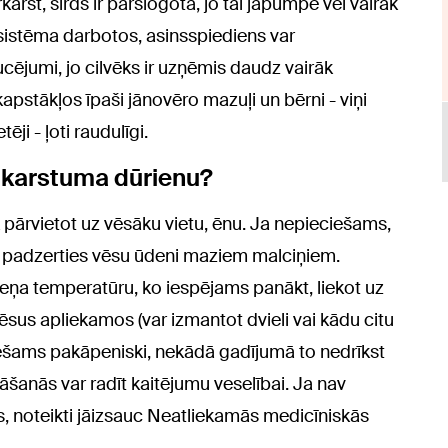
st, sirds ir pārslogota, jo tai jāpumpē vēl vairāk
sistēma darbotos, asinsspiediens var
ucējumi, jo cilvēks ir uzņēmis daudz vairāk
pstākļos īpaši jānovēro mazuļi un bērni - viņi
tēji - ļoti raudulīgi.
ar karstuma dūrienu?
pārvietot uz vēsāku vietu, ēnu. Ja nepieciešams,
t padzerties vēsu ūdeni maziem malciņiem.
meņa temperatūru, ko iespējams panākt, liekot uz
ēsus apliekamos (var izmantot dvieli vai kādu citu
ešams pakāpeniski, nekādā gadījumā to nedrīkst
nāšanās var radīt kaitējumu veselībai. Ja nav
as, noteikti jāizsauc Neatliekamās medicīniskās