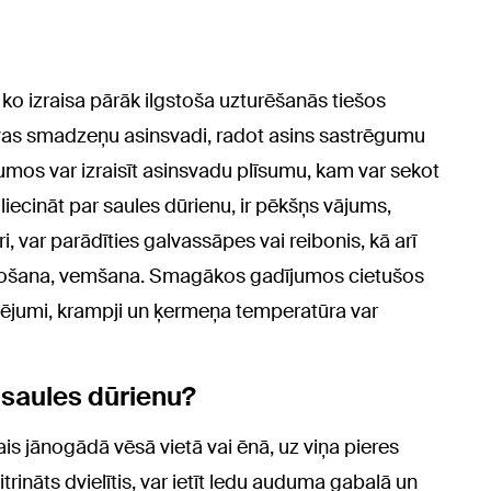
 ko izraisa pārāk ilgstoša uzturēšanās tiešos
lvas smadzeņu asinsvadi, radot asins sastrēgumu
os var izraisīt asinsvadu plīsumu, kam var sekot
iecināt par saules dūrienu, ir pēkšņs vājums,
i, var parādīties galvassāpes vai reibonis, kā arī
elpošana, vemšana. Smagākos gadījumos cietušos
cējumi, krampji un ķermeņa temperatūra var
r saules dūrienu?
ais jānogādā vēsā vietā vai ēnā, uz viņa pieres
rināts dvielītis, var ietīt ledu auduma gabalā un