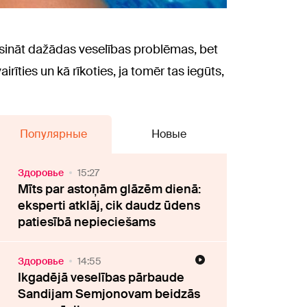
aasināt dažādas veselības problēmas, bet
rīties un kā rīkoties, ja tomēr tas iegūts,
Популярные
Новые
Здоровье
15:27
Mīts par astoņām glāzēm dienā:
eksperti atklāj, cik daudz ūdens
patiesībā nepieciešams
Здоровье
14:55
Ikgadējā veselības pārbaude
Sandijam Semjonovam beidzās