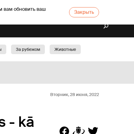
м вам обновить ваш
Закрыть
ы
За рубежом
Животные
rts
Бизнес
Cад
Вторник, 28 июня, 2022
 - kā