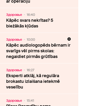
ar operāciju
Здоровье
16:40
Kāpēc svars nekrītas? 5
biežākās kļūdas
Здоровье
10:00
Kāpēc audiologopēds bērnam ir
svarīgs vēl pirms skolas:
negaidiet pirmās grūtības
Здоровье
16:27
Eksperti atklāj, kā regulāra
brokastu izlaišana ietekmē
veselību
Здоровье
15:41