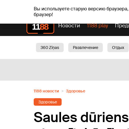
пт, 07.08.2026.
+20
°C
Alfrēds, Fredis, Madars
Вы используете старую версию браузера,
браузер!
Новости
1188 play
Пред
360 Ziņas
Развлечение
Отдых
Oбщество
Актуально
Трафик
1188 новости
Здоровье
Здоровье
Saules dūriens