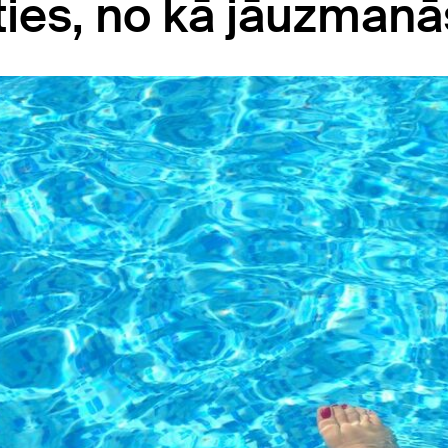
oties, no kā jāuzmanā