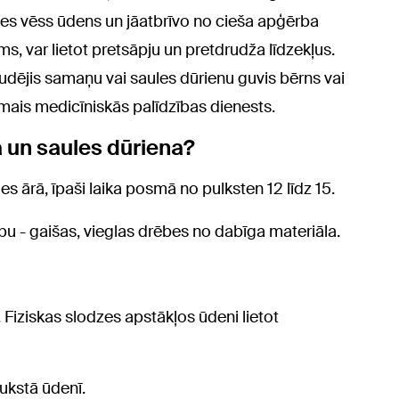
ties vēss ūdens un jāatbrīvo no cieša apģērba
s, var lietot pretsāpju un pretdrudža līdzekļus.
dējis samaņu vai saules dūrienu guvis bērns vai
mais medicīniskās palīdzības dienests.
 un saules dūriena?
es ārā, īpaši laika posmā no pulksten 12 līdz 15.
u - gaišas, vieglas drēbes no dabīga materiāla.
. Fiziskas slodzes apstākļos ūdeni lietot
aukstā ūdenī.