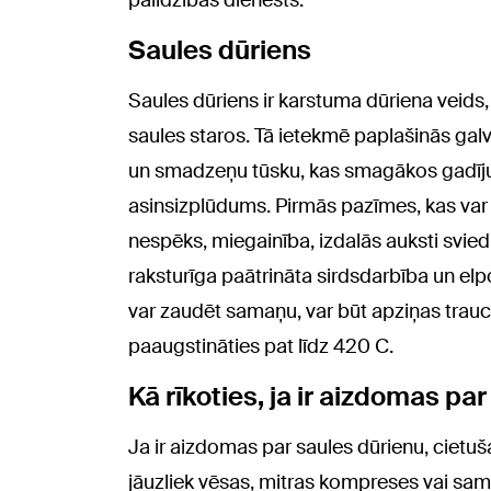
palīdzības dienests.
Saules dūriens
Saules dūriens ir karstuma dūriena veids,
saules staros. Tā ietekmē paplašinās ga
un smadzeņu tūsku, kas smagākos gadījum
asinsizplūdums. Pirmās pazīmes, kas var l
nespēks, miegainība, izdalās auksti sviedr
raksturīga paātrināta sirdsdarbība un 
var zaudēt samaņu, var būt apziņas trau
paaugstināties pat līdz 420 C.
Kā rīkoties, ja ir aizdomas pa
Ja ir aizdomas par saules dūrienu, cietuš
jāuzliek vēsas, mitras kompreses vai samit