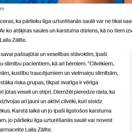
om
ceras, ka pārlieku ilga uzturēšanās saulē var ne tikai s
Ar ko atšķiras saules un karstuma dūriens, kā no tiem izvai
aila Zālīte.
 savai pašsajūtai un veselības stāvoklim, īpaši
slimību pacientiem, kā arī bērniem. "Cilvēkiem,
šanām, kustību traucējumiem un vielmaiņu slimībām,
gstāka riska grupas, tikpat svarīga ir vērīga
i jūtas veseli un stipri. Diemžēl pieredze rāda, ka
īvojas arī jauni un aktīvi cilvēki, kuri steidz
kus. Karstā laikā un jo īpaši ilgstošos karstuma
m, jo pārlieku ilga uzturēšanās saulē var novest
rmaceite Laila Zālīte.