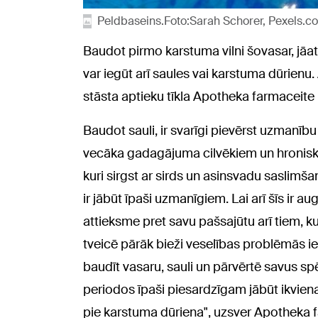
Peldbaseins.Foto:Sarah Schorer, Pexels.c
Baudot pirmo karstuma vilni šovasar, jāat
var iegūt arī saules vai karstuma dūrienu. 
stāsta aptieku tīkla Apotheka farmaceite L
Baudot sauli, ir svarīgi pievērst uzmanību
vecāka gadagājuma cilvēkiem un hronisku 
kuri sirgst ar sirds un asinsvadu saslim
ir jābūt īpaši uzmanīgiem. Lai arī šīs ir au
attieksme pret savu pašsajūtu arī tiem, kur
tveicē pārāk bieži veselības problēmās iedz
baudīt vasaru, sauli un pārvērtē savus spē
periodos īpaši piesardzīgam jābūt ikviena
pie karstuma dūriena", uzsver Apotheka fa