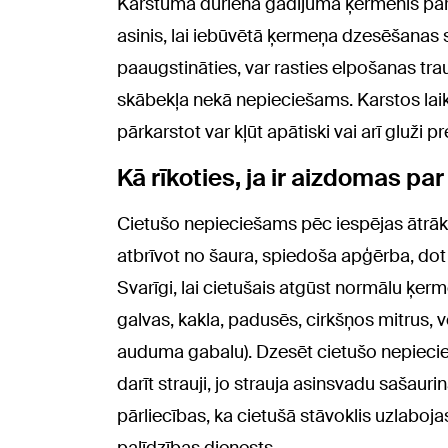
Karstuma dūriena gadījumā ķermenis pārkar
asinis, lai iebūvētā ķermeņa dzesēšanas 
paaugstināties, var rasties elpošanas tra
skābekļa nekā nepieciešams. Karstos laika
pārkarstot var kļūt apātiski vai arī gluži pre
Kā rīkoties, ja ir aizdomas p
Cietušo nepieciešams pēc iespējas ātrāk 
atbrīvot no šaura, spiedoša apģērba, do
Svarīgi, lai cietušais atgūst normālu ķer
galvas, kakla, padusēs, cirkšņos mitrus, v
auduma gabalu). Dzesēt cietušo nepieci
darīt strauji, jo strauja asinsvadu sašauri
pārliecības, ka cietušā stāvoklis uzlaboj