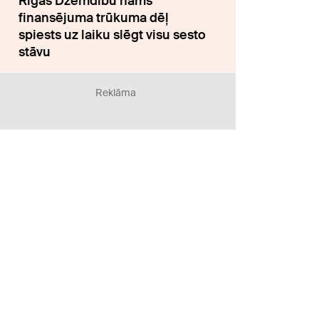
Rīgas Dzemdību nams
finansējuma trūkuma dēļ
spiests uz laiku slēgt visu sesto
stāvu
Reklāma