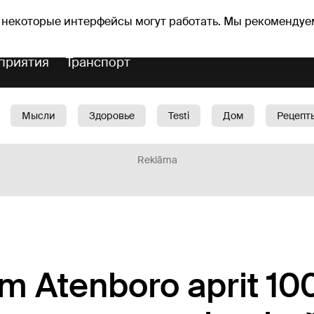
оз погоды
Гороскопы
 некоторые интерфейсы могут работать. Мы рекомендуе
приятия
Транспорт
Мысли
Здоровье
Testi
Дом
Рецепт
Красота
Дети
Машина
1188 play
Spo
Reklāma
 Atenboro aprit 100