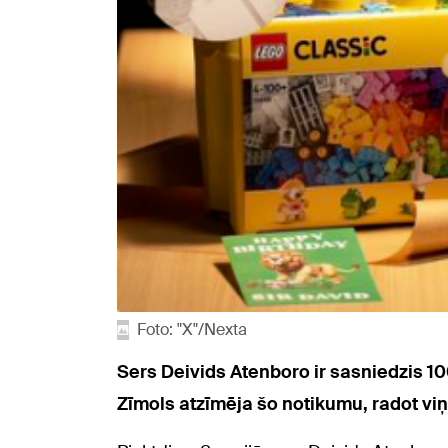
Foto: "X"/Nexta
Sers Deivids Atenboro ir sasniedzis 1
Zīmols atzīmēja šo notikumu, radot vi