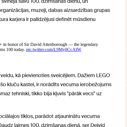
o svinēja savu 100. dzimšanas dienu, un
ganizācijas, muzeji, dabas aizsardzības grupas
kura karjera ir palīdzējusi definēt mūsdienu
veidu, kā pievienoties sveicējiem. Dažiem LEGO
ošo kluču kastei, ir norādīts vecuma ierobežojums
az tehniski, tikko bija kļuvis "pārāk vecs" uz
ciālajos tīklos, parādot atjauninātu vecuma
"Daudz laimes 100. dzimšanas dienā, ser Deivid