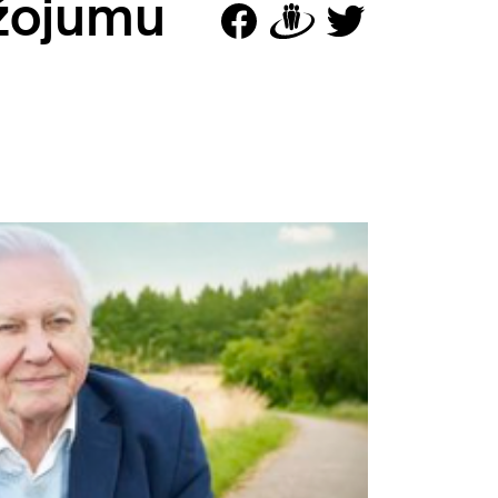
žojumu