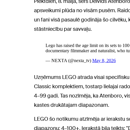
Piektdien, 8. maijā, sers Deivids Atenbor
apsveikumi plūda no visām pusēm. Raidor
un fani visā pasaulē godināja šo cilvēku, 
stāstniecību par savvaļu.
Uzņēmums LEGO atrada visai specifisku 
Classic komplektiem, tostarp lielajai rad
4–99 gadi. Tas nozīmēja, ka Atenboro, vism
kastes drukātajam diapazonam.
LEGO šo notikumu atzīmēja ar ierakstu so
diapazonu: 4–100+. Ierakstā bija teikts: 