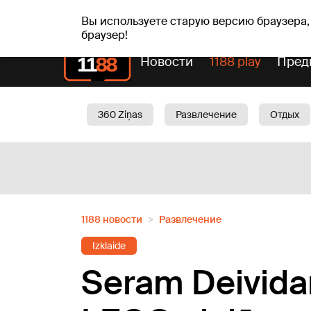
Прогн
чт, 06.08.2026.
+19
°C
Aisma, Askolds
Вы используете старую версию браузера,
браузер!
Новости
1188 play
Пред
360 Ziņas
Развлечение
Отдых
Oбщество
Актуально
Трафик
1188 новости
Развлечение
Izklaide
Seram Deividam