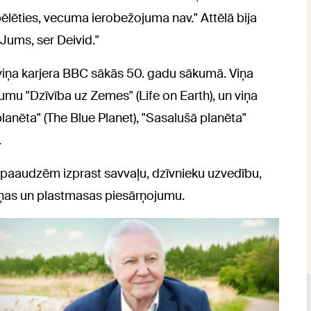
ēlēties, vecuma ierobežojuma nav." Attēlā bija
i Jums, ser Deivid."
 viņa karjera BBC sākās 50. gadu sākumā. Viņa
ījumu "Dzīvība uz Zemes" (Life on Earth), un viņa
 planēta" (The Blue Planet), "Sasalušā planēta"
.
 paaudzēm izprast savvaļu, dzīvnieku uzvedību,
iņas un plastmasas piesārņojumu.