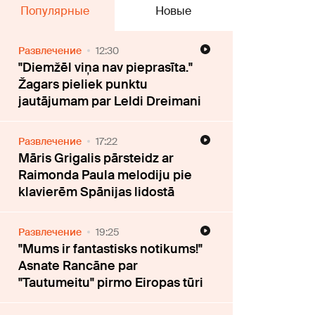
Популярные
Новые
Развлечение
12:30
"Diemžēl viņa nav pieprasīta."
Žagars pieliek punktu
jautājumam par Leldi Dreimani
Развлечение
17:22
Māris Grigalis pārsteidz ar
Raimonda Paula melodiju pie
klavierēm Spānijas lidostā
Развлечение
19:25
"Mums ir fantastisks notikums!"
Asnate Rancāne par
"Tautumeitu" pirmo Eiropas tūri