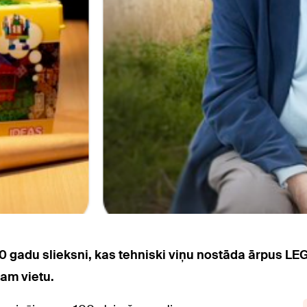
00 gadu slieksni, kas tehniski viņu nostāda ārpus L
ņam vietu.