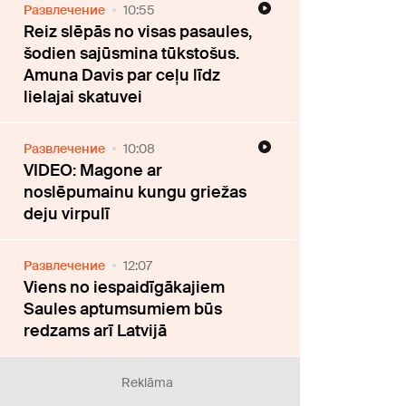
Развлечение
10:55
Reiz slēpās no visas pasaules,
šodien sajūsmina tūkstošus.
Amuna Davis par ceļu līdz
lielajai skatuvei
Развлечение
10:08
VIDEO: Magone ar
noslēpumainu kungu griežas
deju virpulī
Развлечение
12:07
Viens no iespaidīgākajiem
Saules aptumsumiem būs
redzams arī Latvijā
Reklāma