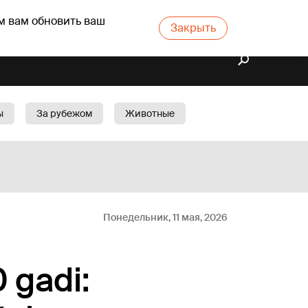
м вам обновить ваш
Закрыть
ы
За рубежом
Животные
rts
Бизнес
Cад
Понедельник, 11 мая, 2026
 gadi: