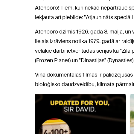
Atenboro! Tiem, kuri nekad nepārtrauc sp
iekļauta arī piebilde: "Atjaunināts speciāl
Atenboro dzimis 1926. gada 8. maijā, un
lielais izrāviens notika 1979. gadā ar raid
vēlākie darbi ietver tādas sērijas kā "Zilā
(Frozen Planet) un "Dinastijas" (Dynasties)
Viņa dokumentālās filmas ir palīdzējušas
bioloģisko daudzveidību, klimata pārma