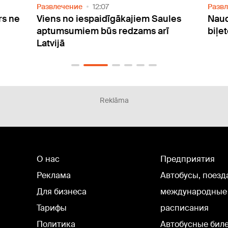
Развлечение
08:41
Разв
les
Naudu par atceltā "Pitbull" koncerta
Jūrm
biļetēm atmaksās automātiski
130 č
Reklāma
О нас
Предприятия
Реклама
Автобусы, поезд
Для бизнеса
международные
Тарифы
расписания
Политика
Автобусные бил