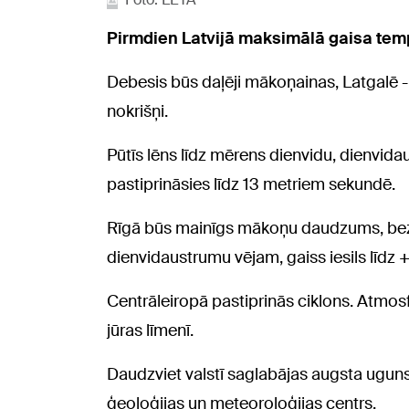
Pirmdien Latvijā maksimālā gaisa tem
Debesis būs daļēji mākoņainas, Latgalē -
nokrišņi.
Pūtīs lēns līdz mērens dienvidu, dienvida
pastiprināsies līdz 13 metriem sekundē.
Rīgā būs mainīgs mākoņu daudzums, bez
dienvidaustrumu vējam, gaiss iesils līdz 
Centrāleiropā pastiprinās ciklons. Atmos
jūras līmenī.
Daudzviet valstī saglabājas augsta uguns
ģeoloģijas un meteoroloģijas centrs.