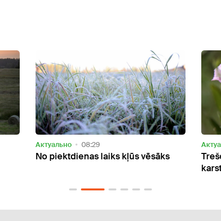
Актуально
15:17
Акту
s
Trešdien gaiss kļūs nedaudz
Otrd
karstāks
silta