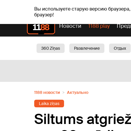
Прогн
чт, 06.08.2026.
+19
°C
Aisma, Askolds
Вы используете старую версию браузера,
браузер!
Новости
1188 play
Пред
360 Ziņas
Развлечение
Отдых
Oбщество
Актуально
Трафик
1188 новости
Актуально
Laika ziņas
Siltums atgrie