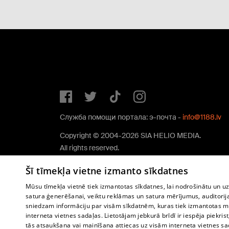
Служба помощи портала: э-почта -
info@1188.lv
Copyright © 2004-2026 SIA HELIO MEDIA.
All rights reserved.
Šī tīmekļa vietne izmanto sīkdatnes
Mūsu tīmekļa vietnē tiek izmantotas sīkdatnes, lai nodrošinātu un u
satura ģenerēšanai, veiktu reklāmas un satura mērījumus, auditorij
sniedzam informāciju par visām sīkdatnēm, kuras tiek izmantotas mū
interneta vietnes sadaļas. Lietotājam jebkurā brīdī ir iespēja piekrist
tās atsaukšana vai mainīšana attiecas uz visām interneta vietnes s