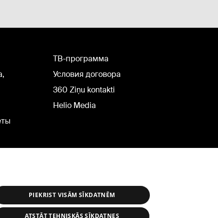
TВ-программа
а,
Условия договора
360 Ziņu kontakti
Helio Media
еты
PIEKRIST VISĀM SĪKDATNĒM
ATSTĀT TEHNISKĀS SĪKDATNES