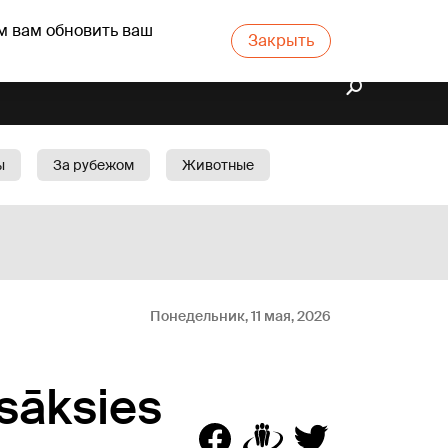
м вам обновить ваш
Закрыть
ы
За рубежом
Животные
rts
Бизнес
Cад
Понедельник, 11 мая, 2026
esāksies