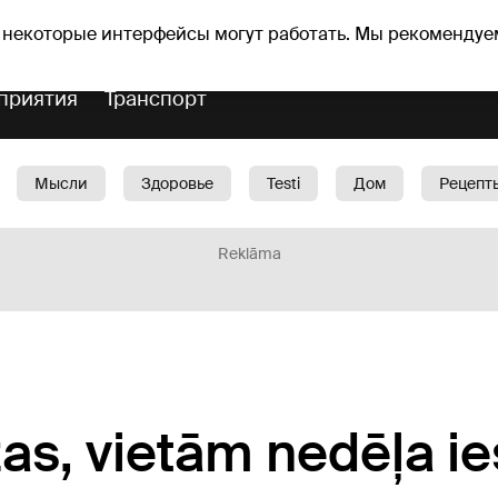
оз погоды
Гороскопы
 некоторые интерфейсы могут работать. Мы рекомендуе
приятия
Транспорт
Мысли
Здоровье
Testi
Дом
Рецепт
Красота
Дети
Машина
1188 play
Spo
Reklāma
žas, vietām nedēļa i