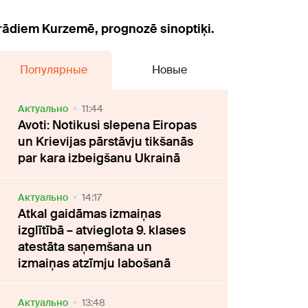
rādiem Kurzemē, prognozē sinoptiķi.
Популярные
Новые
Актуально
11:44
Avoti: Notikusi slepena Eiropas
un Krievijas pārstāvju tikšanās
par kara izbeigšanu Ukrainā
Актуально
14:17
Atkal gaidāmas izmaiņas
izglītībā – atvieglota 9. klases
atestāta saņemšana un
izmaiņas atzīmju labošanā
Актуально
13:48