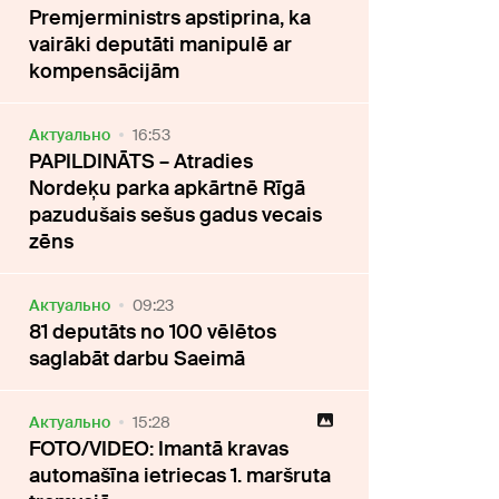
Premjerministrs apstiprina, ka
vairāki deputāti manipulē ar
kompensācijām
Актуально
16:53
PAPILDINĀTS – Atradies
Nordeķu parka apkārtnē Rīgā
pazudušais sešus gadus vecais
zēns
Актуально
09:23
81 deputāts no 100 vēlētos
saglabāt darbu Saeimā
Актуально
15:28
FOTO/VIDEO: Imantā kravas
automašīna ietriecas 1. maršruta