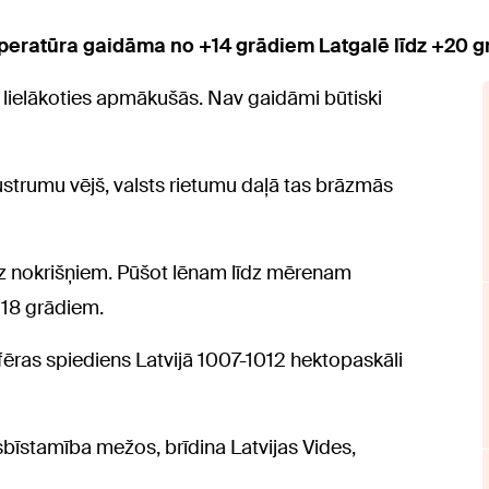
peratūra gaidāma no +14 grādiem Latgalē līdz +20 g
 lielākoties apmākušās. Nav gaidāmi būtiski
ustrumu vējš, valsts rietumu daļā tas brāzmās
 nokrišņiem. Pūšot lēnam līdz mērenam
+18 grādiem.
fēras spiediens Latvijā 1007-1012 hektopaskāli
bīstamība mežos, brīdina Latvijas Vides,