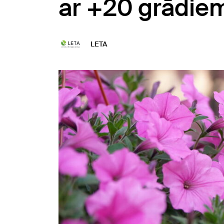
ar +20 grādie
LETA