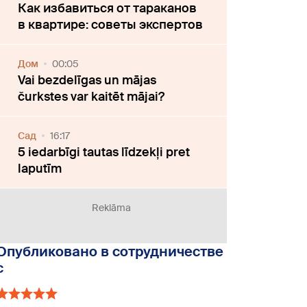
Как избавиться от тараканов
в квартире: советы экспертов
Дом
00:05
Vai bezdelīgas un mājas
čurkstes var kaitēt mājai?
Cад
16:17
5 iedarbīgi tautas līdzekļi pret
laputīm
Reklāma
Опубликовано в сотрудничестве
с