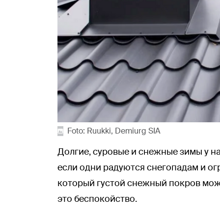
Foto: Ruukki, Demiurg SIA
Долгие, суровые и снежные зимы у на
если одни радуются снегопадам и о
который густой снежный покров може
это беспокойство.