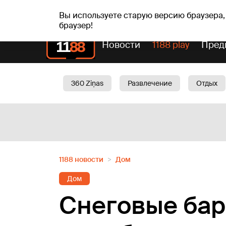
пт, 07.08.2026.
+21
°C
Alfrēds, Fredis, Madars
Вы используете старую версию браузера,
браузер!
Новости
1188 play
Пред
360 Ziņas
Развлечение
Отдых
Oбщество
Актуально
Трафик
1188 новости
Дом
Дом
Снеговые бар