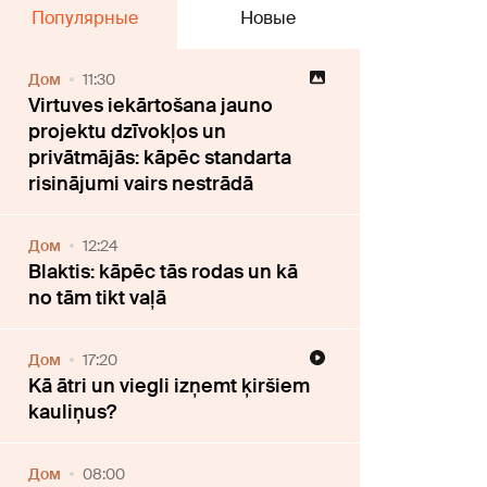
Популярные
Новые
Дом
11:30
Virtuves iekārtošana jauno
projektu dzīvokļos un
privātmājās: kāpēc standarta
risinājumi vairs nestrādā
Дом
12:24
Blaktis: kāpēc tās rodas un kā
no tām tikt vaļā
Дом
17:20
Kā ātri un viegli izņemt ķiršiem
kauliņus?
Дом
08:00