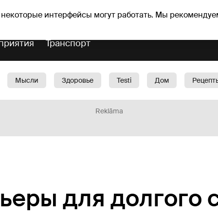
Прогноз погоды
Гороскопы
 некоторые интерфейсы могут работать. Мы рекомендуе
приятия
Транспорт
Мысли
Здоровье
Testi
Дом
Рецепт
Красота
Дети
Машина
1188 play
Spo
Reklāma
ьеры для долгого 