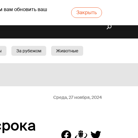
м вам обновить ваш
Закрыть
ы
За рубежом
Животные
rts
Бизнес
Cад
Среда, 27 ноября, 2024
срока