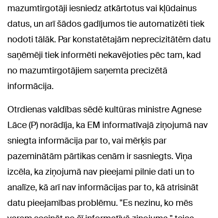
mazumtirgotāji iesniedz atkārtotus vai kļūdainus
datus, un arī šādos gadījumos tie automatizēti tiek
nodoti tālāk. Par konstatētajām neprecizitātēm datu
saņēmēji tiek informēti nekavējoties pēc tam, kad
no mazumtirgotājiem saņemta precizētā
informācija.
Otrdienas valdības sēdē kultūras ministre Agnese
Lāce (P) norādīja, ka EM informatīvajā ziņojumā nav
sniegta informācija par to, vai mērķis par
pazeminātām pārtikas cenām ir sasniegts. Viņa
izcēla, ka ziņojumā nav pieejami pilnie dati un to
analīze, kā arī nav informācijas par to, kā atrisināt
datu pieejamības problēmu. "Es nezinu, ko mēs