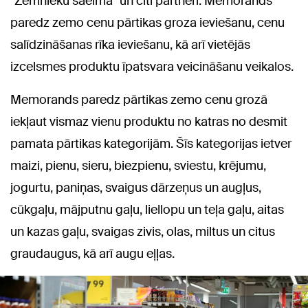
"Zemnieku saeima" un citi partneri. Memorands
paredz zemo cenu pārtikas groza ieviešanu, cenu
salīdzināšanas rīka ieviešanu, kā arī vietējās
izcelsmes produktu īpatsvara veicināšanu veikalos.
Memorands paredz pārtikas zemo cenu grozā
iekļaut vismaz vienu produktu no katras no desmit
pamata pārtikas kategorijām. Šīs kategorijas ietver
maizi, pienu, sieru, biezpienu, sviestu, krējumu,
jogurtu, paniņas, svaigus dārzeņus un augļus,
cūkgaļu, mājputnu gaļu, liellopu un teļa gaļu, aitas
un kazas gaļu, svaigas zivis, olas, miltus un citus
graudaugus, kā arī augu eļļas.