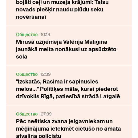
bojāti ceļi un muzeja krājumi: Talsu
novads piešķir naudu plūdu seku
novēršanai
Oбщество
10:19
Mirušā uzņēmēja Valērija Maligina
jaunākā meita nonākusi uz apsūdzēto
sola
Oбщество
12:39
"Izskatās, Rasima ir sapinusies
melos..." Politiķes māte, kurai piederot
dzīvoklis Rīgā, patiesībā strādā Latgalē
Oбщество
07:39
Pēc neētiska zvana jelgavniekam un
mēģinājuma ietekmēt cietušo no amata
atvaļina policistu