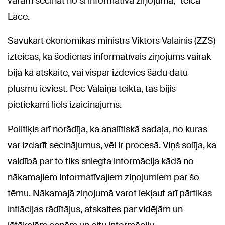
varam secināt no šī informatīvā ziņojuma," teica
Lāce.
Savukārt ekonomikas ministrs Viktors Valainis (ZZS)
izteicās, ka šodienas informatīvais ziņojums vairāk
bija kā atskaite, vai vispār izdevies šādu datu
plūsmu ieviest. Pēc Valaiņa teiktā, tas bijis
pietiekami liels izaicinājums.
Politiķis arī norādīja, ka analītiskā sadaļa, no kuras
var izdarīt secinājumus, vēl ir procesā. Viņš solīja, ka
valdībā par to tiks sniegta informācija kādā no
nākamajiem informatīvajiem ziņojumiem par šo
tēmu. Nākamajā ziņojumā varot iekļaut arī pārtikas
inflācijas rādītājus, atskaites par vidējām un