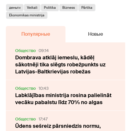
деньги
Veikali
Politika
Bizness
Pārtika
Ekonomikas ministrija
Популярные
Новые
Oбщество
09:14
Dombrava atklāj iemeslu, kādēļ
sākotnēji tika slēgts robežpunkts uz
Latvijas-Baltkrievijas robežas
Oбщество
10:43
Labklājības ministrija rosina palielināt
vecāku pabalstu līdz 70% no algas
Oбщество
17:47
Ūdens sešreiz pārsniedzis normu,