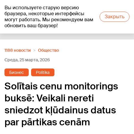
Вы используете старую версию
+16
°C
браузера, некоторые интерфейсы
Закрыть
могут работать. Мы рекомендуем вам
обновить ваш браузер!
Reklāma
1188 новости
Oбщество
Среда, 25 марта, 2026
Бизнес
Politika
Solītais cenu monitorings
buksē: Veikali nereti
sniedzot kļūdainus datus
par pārtikas cenām