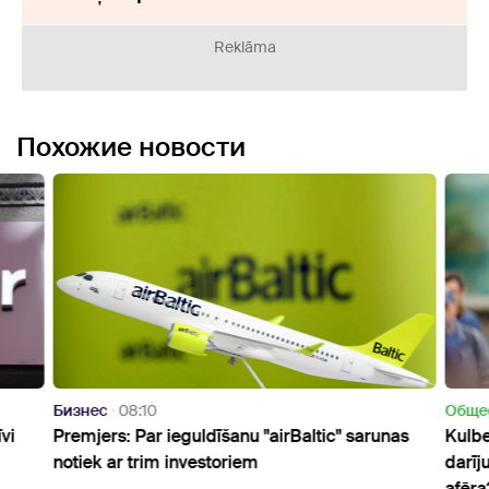
Reklāma
Похожие новости
Бизнес
08:10
Oбще
vi
Premjers: Par ieguldīšanu "airBaltic" sarunas
Kulbe
notiek ar trim investoriem
darīj
afēra