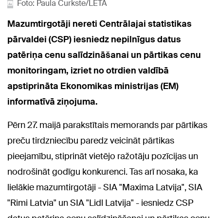
Foto: Paula Čurkste/LETA
Mazumtirgotāji nereti Centrālajai statistikas
pārvaldei (CSP) iesniedz nepilnīgus datus
patēriņa cenu salīdzināšanai un pārtikas cenu
monitoringam, izriet no otrdien valdībā
apstiprināta Ekonomikas ministrijas (EM)
informatīvā ziņojuma.
Pērn 27. maijā parakstītais memorands par pārtikas
preču tirdzniecību paredz veicināt pārtikas
pieejamību, stiprināt vietējo ražotāju pozīcijas un
nodrošināt godīgu konkurenci. Tas arī nosaka, ka
lielākie mazumtirgotāji - SIA "Maxima Latvija", SIA
"Rimi Latvia" un SIA "Lidl Latvija" - iesniedz CSP