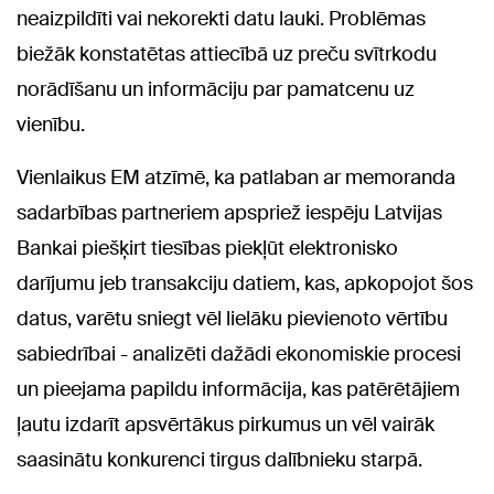
neaizpildīti vai nekorekti datu lauki. Problēmas
biežāk konstatētas attiecībā uz preču svītrkodu
norādīšanu un informāciju par pamatcenu uz
vienību.
Vienlaikus EM atzīmē, ka patlaban ar memoranda
sadarbības partneriem apspriež iespēju Latvijas
Bankai piešķirt tiesības piekļūt elektronisko
darījumu jeb transakciju datiem, kas, apkopojot šos
datus, varētu sniegt vēl lielāku pievienoto vērtību
sabiedrībai - analizēti dažādi ekonomiskie procesi
un pieejama papildu informācija, kas patērētājiem
ļautu izdarīt apsvērtākus pirkumus un vēl vairāk
saasinātu konkurenci tirgus dalībnieku starpā.