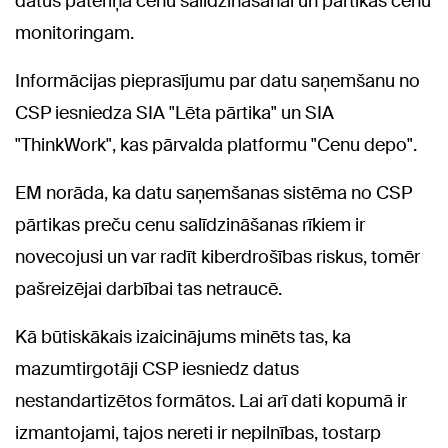
datus patēriņa cenu salīdzināšanai un pārtikas cenu
monitoringam.
Informācijas pieprasījumu par datu saņemšanu no
CSP iesniedza SIA "Lēta pārtika" un SIA
"ThinkWork", kas pārvalda platformu "Cenu depo".
EM norāda, ka datu saņemšanas sistēma no CSP
pārtikas preču cenu salīdzināšanas rīkiem ir
novecojusi un var radīt kiberdrošības riskus, tomēr
pašreizējai darbībai tas netraucē.
Kā būtiskākais izaicinājums minēts tas, ka
mazumtirgotāji CSP iesniedz datus
nestandartizētos formātos. Lai arī dati kopumā ir
izmantojami, tajos nereti ir nepilnības, tostarp