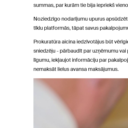
summas, par kurām tie bija iepriekš vieno
Noziedzīgo nodarījumu upurus apsūdzēt
tīklu platformās, tāpat savus pakalpojumus
Prokuratūra aicina iedzīvotājus būt vērī
sniedzēju - pārbaudīt par uzņēmumu vai 
līgumu, iekļaujot informāciju par pakalpo
nemaksāt lielus avansa maksājumus.