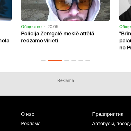
Oбщество
14:57
Oбще
"Brīnišķīgs kolēģis, uz kuru varēja
Jēka
paļauties." Skola sēru vēstī atvadās
kont
no Priekulē nogalinātā skolotāja
mirs
Reklāma
О нас
Предприятия
Реклама
Автобусы, поезд