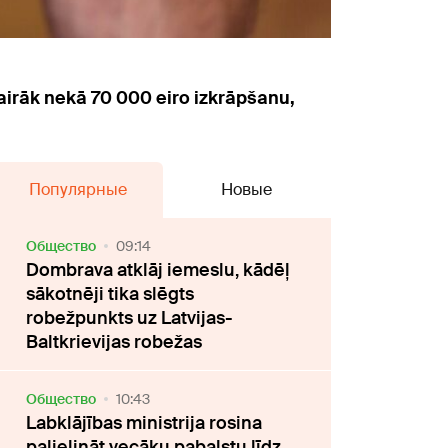
vairāk nekā 70 000 eiro izkrāpšanu,
Популярные
Новые
Oбщество
09:14
Dombrava atklāj iemeslu, kādēļ
sākotnēji tika slēgts
robežpunkts uz Latvijas-
Baltkrievijas robežas
Oбщество
10:43
Labklājības ministrija rosina
palielināt vecāku pabalstu līdz