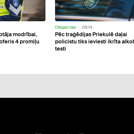
Oбщество
20:05
ekulē daļai
Policija Zemgalē meklē attēlā
sti ikrīta alkohola
redzamo vīrieti