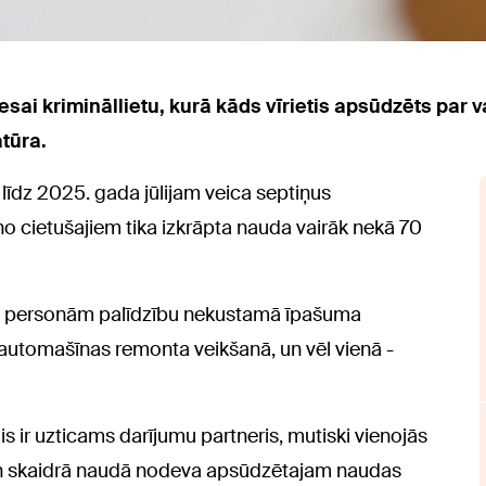
esai krimināllietu, kurā kāds vīrietis apsūdzēts par 
tūra.
līdz 2025. gada jūlijam veica septiņus
no cietušajiem tika izkrāpta nauda vairāk nekā 70
a personām palīdzību nekustamā īpašuma
automašīnas remonta veikšanā, un vēl vienā -
s ir uzticams darījumu partneris, mutiski vienojās
n skaidrā naudā nodeva apsūdzētajam naudas