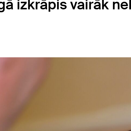
gā izkrāpis vairāk n