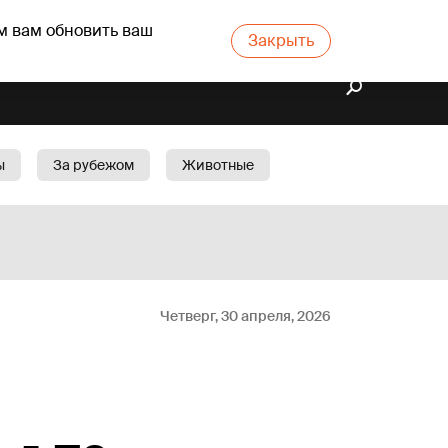
м вам обновить ваш
Закрыть
ы
За рубежом
Животные
rts
Бизнес
Cад
Четверг, 30 апреля, 2026