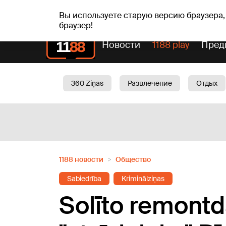
сб, 08.08.2026.
+16
°C
Mudīte, Vladislava, Vladis
Вы используете старую версию браузера,
браузер!
Новости
1188 play
Пред
360 Ziņas
Развлечение
Отдых
Oбщество
Актуально
Трафик
1188 новости
Oбщество
Sabiedrība
Kriminālziņas
Solīto remontda