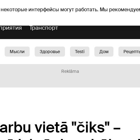
Прогноз погоды
Гороскопы
lavs
 некоторые интерфейсы могут работать. Мы рекомендуе
приятия
Транспорт
Мысли
Здоровье
Testi
Дом
Рецепт
Красота
Дети
Машина
1188 play
Spo
Reklāma
rbu vietā "čiks" –