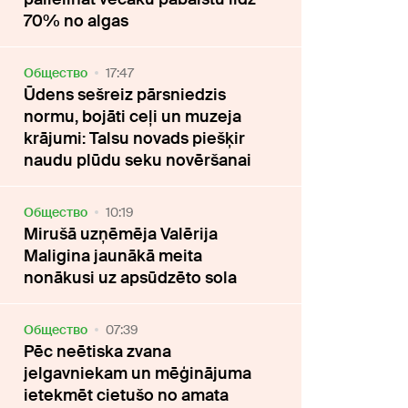
70% no algas
Oбщество
17:47
Ūdens sešreiz pārsniedzis
normu, bojāti ceļi un muzeja
krājumi: Talsu novads piešķir
naudu plūdu seku novēršanai
Oбщество
10:19
Mirušā uzņēmēja Valērija
Maligina jaunākā meita
nonākusi uz apsūdzēto sola
Oбщество
07:39
Pēc neētiska zvana
jelgavniekam un mēģinājuma
ietekmēt cietušo no amata