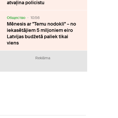
atvaļina policistu
Oбщество
10:56
Mēnesis ar "Temu nodokli" – no
iekasētājiem 5 miljoniem eiro
Latvijas budžetā paliek tikai
viens
Reklāma