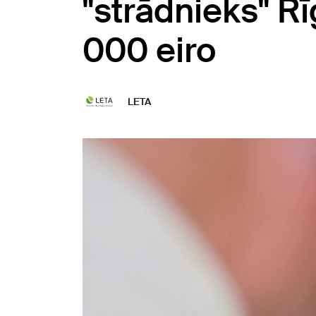
"strādnieks" Rī
000 eiro
LETA