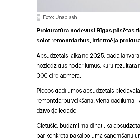
Foto: Unsplash
Prokuratūra nodevusi Rīgas pilsētas ti
solot remontdarbus, informēja prokura
Apsūdzētais laikā no 2025. gada janvāra 
noziedzīgus nodarījumus, kuru rezultātā 
000 eiro apmērā.
Piecos gadījumos apsūdzētais piedāvāj
remontdarbu veikšanā, vienā gadījumā - 
dzīvokļa iegādē.
Cietušie, būdami maldināti, ka apsūdzētai
par konkrētā pakalpojuma saņemšanu u