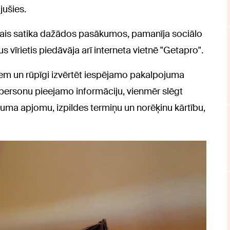
jušies.
ais satika dažādos pasākumos, pamanīja sociālo
 vīrietis piedāvāja arī interneta vietnē "Getapro".
giem un rūpīgi izvērtēt iespējamo pakalpojuma
personu pieejamo informāciju, vienmēr slēgt
juma apjomu, izpildes termiņu un norēķinu kārtību,