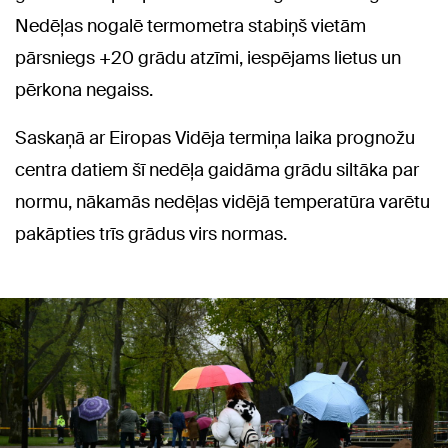
Nedēļas nogalē termometra stabiņš vietām
pārsniegs +20 grādu atzīmi, iespējams lietus un
pērkona negaiss.
Saskaņā ar Eiropas Vidēja termiņa laika prognožu
centra datiem šī nedēļa gaidāma grādu siltāka par
normu, nākamās nedēļas vidējā temperatūra varētu
pakāpties trīs grādus virs normas.