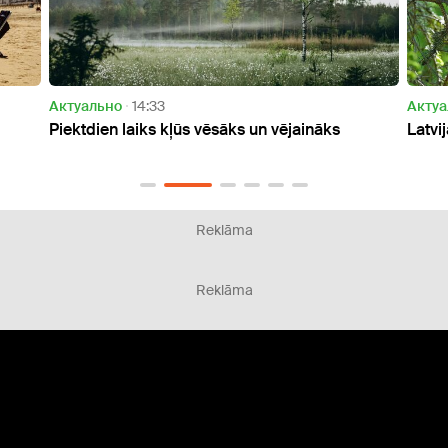
Актуально
07:34
aināks
Latvijā sākas solārais rudens
Reklāma
Reklāma