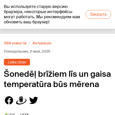
Вы используете старую версию
+21
°C
браузера, некоторые интерфейсы
Закрыть
могут работать. Мы рекомендуем вам
обновить ваш браузер!
Reklāma
1188 новости
Актуально
Понедельник, 11 мая, 2026
Laika ziņas
Šonedēļ brīžiem līs un gaisa
temperatūra būs mērena