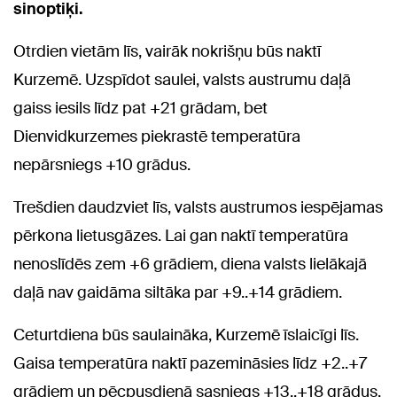
sinoptiķi.
Otrdien vietām līs, vairāk nokrišņu būs naktī
Kurzemē. Uzspīdot saulei, valsts austrumu daļā
gaiss iesils līdz pat +21 grādam, bet
Dienvidkurzemes piekrastē temperatūra
nepārsniegs +10 grādus.
Trešdien daudzviet līs, valsts austrumos iespējamas
pērkona lietusgāzes. Lai gan naktī temperatūra
nenoslīdēs zem +6 grādiem, diena valsts lielākajā
daļā nav gaidāma siltāka par +9..+14 grādiem.
Ceturtdiena būs saulaināka, Kurzemē īslaicīgi līs.
Gaisa temperatūra naktī pazemināsies līdz +2..+7
grādiem un pēcpusdienā sasniegs +13..+18 grādus.