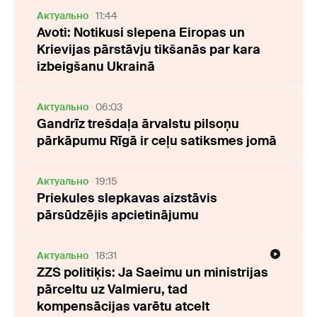
Актуально
11:44
Avoti: Notikusi slepena Eiropas un
Krievijas pārstāvju tikšanās par kara
izbeigšanu Ukrainā
Актуально
06:03
Gandrīz trešdaļa ārvalstu pilsoņu
pārkāpumu Rīgā ir ceļu satiksmes jomā
Актуально
19:15
Priekules slepkavas aizstāvis
pārsūdzējis apcietinājumu
Актуально
18:31
ZZS politiķis: Ja Saeimu un ministrijas
pārceltu uz Valmieru, tad
kompensācijas varētu atcelt