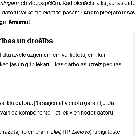
mingam
jeb videospēlēm. Kad pienācis laiks jaunas dator
tu datoru vai komplektēt to pašam?
Abām pieejām ir sav
zīgu lēmumu!
tības un drošība
ieliska izvēle uzņēmumiem vai lietotājiem, kuri
ācijās un grib iekārtu, kas darbojas uzreiz pēc tās
saliktu datoru, jūs saņemat vienotu garantiju. Ja
 vainīgā komponente – atliek vien nodot datoru
ie ražotāji (piemēram,
Dell
, HP,
Lenovo
) rūpīgi testē