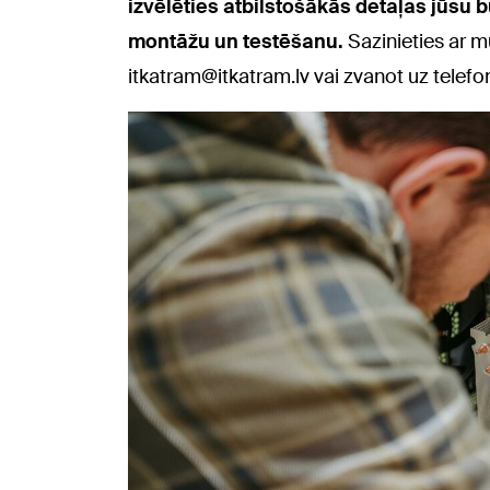
izvēlēties atbilstošākās detaļas jūsu 
montāžu un testēšanu.
Sazinieties ar m
itkatram@itkatram.lv vai zvanot uz telef