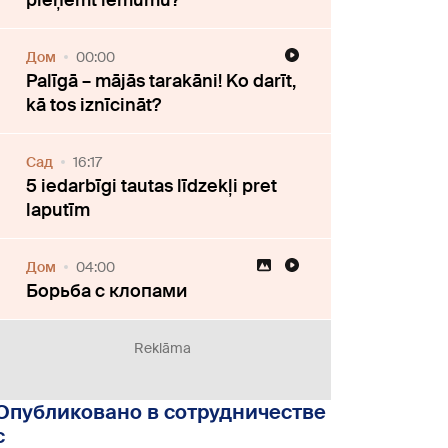
pieņemt lēmumu?
Дом
00:00
Palīgā – mājās tarakāni! Ko darīt,
kā tos iznīcināt?
Cад
16:17
5 iedarbīgi tautas līdzekļi pret
laputīm
Дом
04:00
Борьба с клопами
Reklāma
Опубликовано в сотрудничестве
с