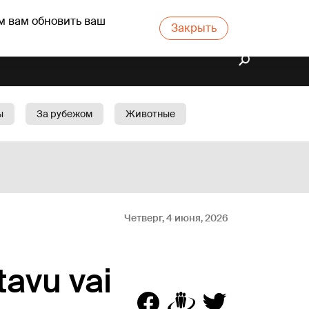
м вам обновить ваш
Закрыть
ы
За рубежом
Животные
rts
Бизнес
Cад
Четверг, 4 июня, 2026
tavu vai