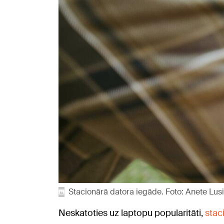
Stacionārā datora iegāde. Foto: Anete Lus
Neskatoties uz laptopu popularitāti,
stac