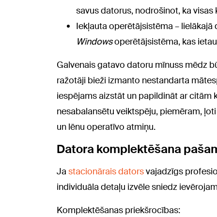
savus datorus, nodrošinot, ka visas
Iekļauta operētājsistēma – lielākajā 
Windows
operētājsistēma, kas ietau
Galvenais gatavo datoru mīnuss mēdz būt
ražotāji bieži izmanto nestandarta mātes
iespējams aizstāt un papildināt ar citām
nesabalansētu veiktspēju, piemēram, ļot
un lēnu operatīvo atmiņu.
Datora komplektēšana pašam:
Ja
stacionārais dators
vajadzīgs profesi
individuāla detaļu izvēle sniedz ievērojam
Komplektēšanas priekšrocības: