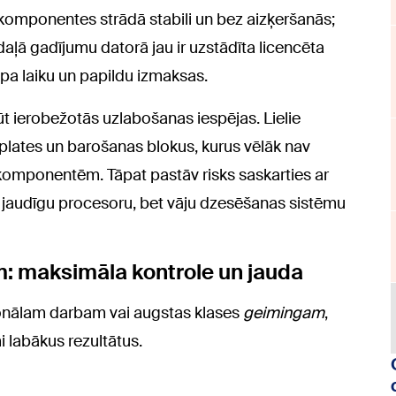
 komponentes strādā stabili un bez aizķeršanās;
daļā gadījumu datorā jau ir uzstādīta licencēta
pa laiku un papildu izmaksas.
 ierobežotās uzlabošanas iespējas. Lielie
plates un barošanas blokus, kurus vēlāk nav
 komponentēm. Tāpat pastāv risks saskarties ar
i jaudīgu procesoru, bet vāju dzesēšanas sistēmu
 maksimāla kontrole un jauda
onālam darbam vai augstas klases
geimingam
,
i labākus rezultātus.