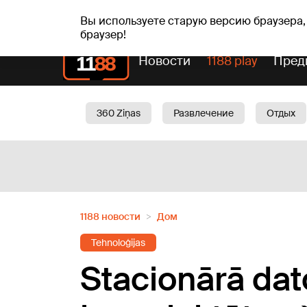
Прогн
чт, 06.08.2026.
+24
°C
Aisma, Askolds
Вы используете старую версию браузера,
браузер!
Новости
1188 play
Пред
360 Ziņas
Развлечение
Отдых
Oбщество
Актуально
Трафик
1188 новости
Дом
Tehnoloģijas
Stacionārā dato