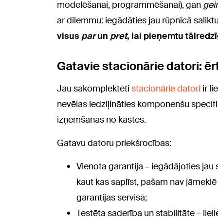
modelēšanai, programmēšanai), gan
gei
ar dilemmu: iegādāties jau rūpnīcā salik
visus
par
un
pret
, lai pieņemtu tālred
Gatavie stacionārie datori: ēr
Jau sakomplektēti
stacionārie datori
ir l
nevēlas iedziļināties komponenšu specifik
izņemšanas no kastes.
Gatavu datoru priekšrocības:
Vienota garantija – iegādājoties jau 
kaut kas saplīst, pašam nav jāmeklē
garantijas servisā;
Testēta saderība un stabilitāte – liel