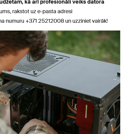
budžetam, kā arī profesionāli veiks datora
ums, rakstot uz e-pasta adresi
ona numuru +371 25212008 un uzziniet vairāk!