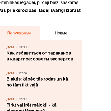
tehnikas iegādei, pircēji bieži saskaras
as priekšrocības, tādēļ svarīgi izprast
Популярные
Новые
Дом
08:00
Как избавиться от тараканов
в квартире: советы экспертов
Дом
12:24
Blaktis: kāpēc tās rodas un kā
no tām tikt vaļā
Дом
09:05
Pirkt vai īrēt mājokli - kā