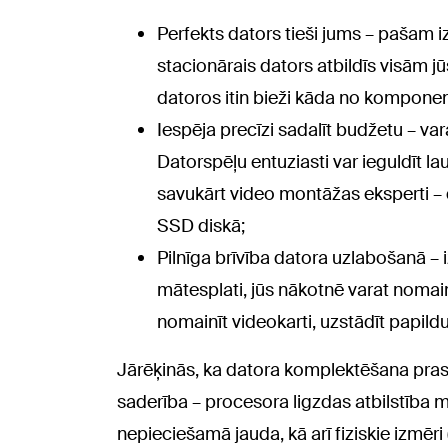
Perfekts dators tieši jums – pašam iz
stacionārais dators atbildīs visām
datoros itin bieži kāda no kompone
Iespēja precīzi sadalīt budžetu – vara
Datorspēļu entuziasti var ieguldīt la
savukārt video montāžas eksperti – 
SSD diskā;
Pilnīga brīvība datora uzlabošanā –
mātesplati, jūs nākotnē varat nomainī
nomainīt videokarti, uzstādīt papildu
Jārēķinās, ka datora komplektēšana pras
saderība – procesora ligzdas atbilstība
nepieciešamā jauda, kā arī fiziskie izmēri