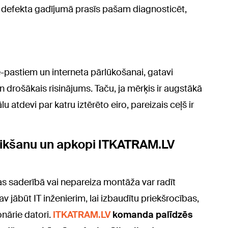
as defekta gadījumā prasīs pašam diagnosticēt,
e-pastiem un interneta pārlūkošanai, gatavi
n drošākais risinājums. Taču, ja mērķis ir augstākā
 atdevi par katru iztērēto eiro, pareizais ceļš ir
alikšanu un apkopi ITKATRAM.LV
s saderībā vai nepareiza montāža var radīt
 jābūt IT inženierim, lai izbaudītu priekšrocības,
onārie datori.
ITKATRAM.LV
komanda palīdzēs