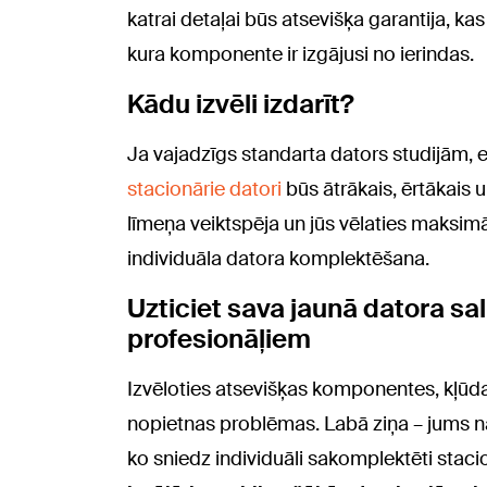
katrai detaļai būs atsevišķa garantija, k
kura komponente ir izgājusi no ierindas.
Kādu izvēli izdarīt?
Ja vajadzīgs standarta dators studijām, 
stacionārie datori
būs ātrākais, ērtākais u
līmeņa veiktspēja un jūs vēlaties maksimālu
individuāla datora komplektēšana.
Uzticiet sava jaunā datora s
profesionāļiem
Izvēloties atsevišķas komponentes, kļūda
nopietnas problēmas. Labā ziņa – jums nav
ko sniedz individuāli sakomplektēti staci