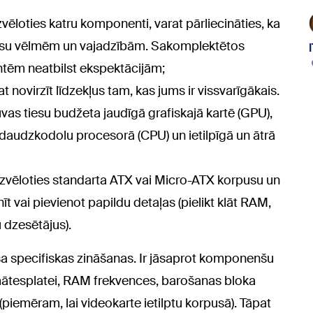
vēloties katru komponenti, varat pārliecināties, ka
 jūsu vēlmēm un vajadzībām. Sakomplektētos
ntēm neatbilst ekspektācijām;
t novirzīt līdzekļus tam, kas jums ir vissvarīgākais.
uvas tiesu budžeta jaudīgā grafiskajā kartē (GPU),
daudzkodolu procesorā (CPU) un ietilpīgā un ātrā
 izvēloties standarta ATX vai Micro-ATX korpusu un
t vai pievienot papildu detaļas (pielikt klāt RAM,
 dzesētājus).
a specifiskas zināšanas. Ir jāsaprot komponenšu
 mātesplatei, RAM frekvences, barošanas bloka
 (piemēram, lai videokarte ietilptu korpusā). Tāpat