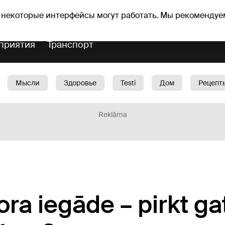
оз погоды
Гороскопы
 некоторые интерфейсы могут работать. Мы рекомендуе
приятия
Транспорт
Мысли
Здоровье
Testi
Дом
Рецепт
Красота
Дети
Машина
1188 play
Spo
Reklāma
ra iegāde – pirkt ga