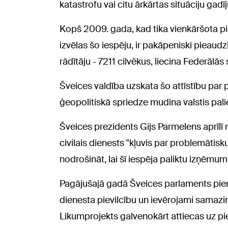
katastrofu vai citu ārkārtas situāciju gadī
Kopš 2009. gada, kad tika vienkāršota piek
izvēlas šo iespēju, ir pakāpeniski pieau
rādītāju - 7211 cilvēkus, liecina Federālās 
Šveices valdība uzskata šo attīstību par
ģeopolitiskā spriedze mudina valstis pali
Šveices prezidents Gijs Parmelens aprīlī 
civilais dienests "kļuvis par problemāti
nodrošināt, lai šī iespēja paliktu izņēmum
Pagājušajā gadā Šveices parlaments pieņē
dienesta pievilcību un ievērojami samazin
Likumprojekts galvenokārt attiecas uz pi