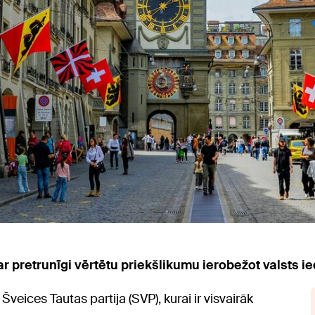
 pretrunīgi vērtētu priekšlikumu ierobežot valsts ied
Šveices Tautas partija (SVP), kurai ir visvairāk