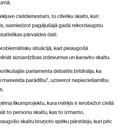
jumā.
ļuve civildienestam, to cilvēku skaits, kuri
dzis, sasniedzot pagājušajā gadā rekordaugstu
statistikas pārvaldes dati.
 problemātisku situācijā, kad pieaugošā
elināt aizsardzības izdevumus un karavīru skaitu.
notikušajās parlamenta debatēs brīdināja, ka
sku masveida parādību", uzsverot nepieciešamību
s.
ma likumprojektu, kura mērķis ir ierobežot civilā
āt to personu skaitu, kas to izmanto.
eaugošo skaitu bruņoto spēku pārstāvju, kuri pēc