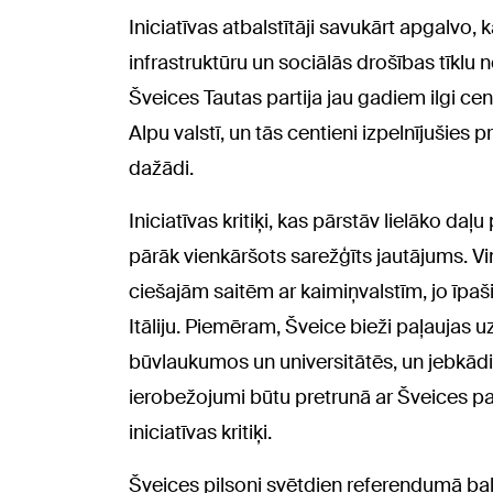
Iniciatīvas atbalstītāji savukārt apgalvo, 
infrastruktūru un sociālās drošības tīklu
Šveices Tautas partija jau gadiem ilgi c
Alpu valstī, un tās centieni izpelnījušies p
dažādi.
Iniciatīvas kritiķi, kas pārstāv lielāko daļ
pārāk vienkāršots sarežģīts jautājums. V
ciešajām saitēm ar kaimiņvalstīm, jo īpaši 
Itāliju. Piemēram, Šveice bieži paļaujas u
būvlaukumos un universitātēs, un jebkādi
ierobežojumi būtu pretrunā ar Šveices pa
iniciatīvas kritiķi.
Šveices pilsoņi svētdien referendumā bal