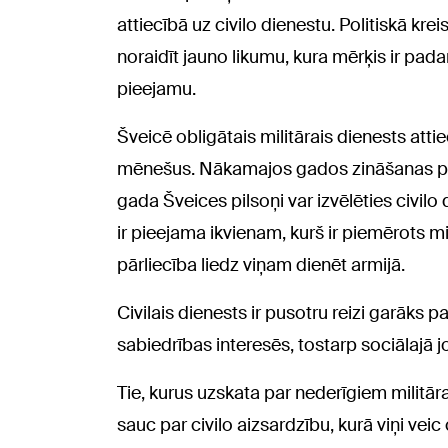
attiecībā uz civilo dienestu. Politiskā kre
noraidīt jauno likumu, kura mērķis ir pad
pieejamu.
Šveicē obligātais militārais dienests attie
mēnešus. Nākamajos gados zināšanas per
gada Šveices pilsoņi var izvēlēties civilo 
ir pieejama ikvienam, kurš ir piemērots m
pārliecība liedz viņam dienēt armijā.
Civilais dienests ir pusotru reizi garāks pa
sabiedrības interesēs, tostarp sociālajā j
Tie, kurus uzskata par nederīgiem militāra
sauc par civilo aizsardzību, kurā viņi vei