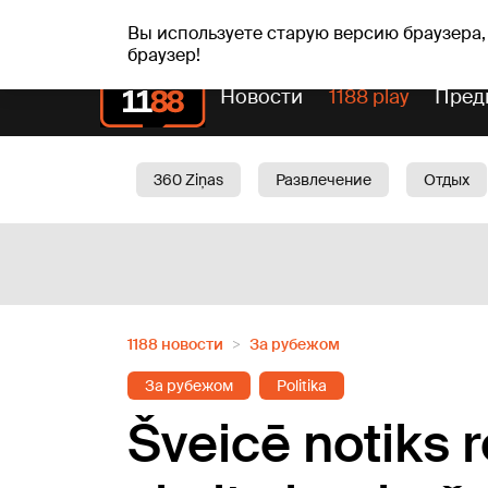
вс, 09.08.2026.
+12
°C
Genoveva, Madara, Geno
Вы используете старую версию браузера,
браузер!
Новости
1188 play
Пред
360 Ziņas
Развлечение
Отдых
Oбщество
Актуально
Трафик
1188 новости
За рубежом
За рубежом
Politika
Šveicē notiks 