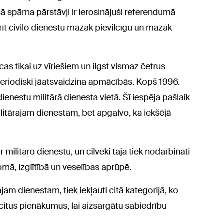
isā spārna pārstāvji ir ierosinājuši referendumā
arīt civilo dienestu mazāk pievilcīgu un mazāk
cas tikai uz vīriešiem un ilgst vismaz četrus
iodiski jāatsvaidzina apmācībās. Kopš 1996.
dienestu militārā dienesta vietā. Šī iespēja pašlaik
ilitārajam dienestam, bet apgalvo, ka iekšējā
r militāro dienestu, un cilvēki tajā tiek nodarbināti
omā, izglītībā un veselības aprūpē.
jam dienestam, tiek iekļauti citā kategorijā, ko
c citus pienākumus, lai aizsargātu sabiedrību