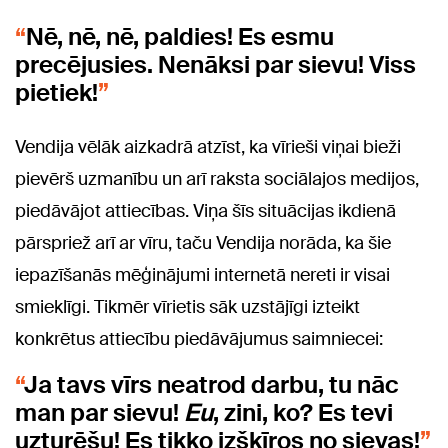
Nē, nē, nē, paldies! Es esmu
precējusies. Nenāksi par sievu! Viss
pietiek!
Vendija vēlāk aizkadrā atzīst, ka vīrieši viņai bieži
pievērš uzmanību un arī raksta sociālajos medijos,
piedāvājot attiecības. Viņa šīs situācijas ikdienā
pārspriež arī ar vīru, taču Vendija norāda, ka šie
iepazīšanās mēģinājumi internetā nereti ir visai
smieklīgi. Tikmēr vīrietis sāk uzstājīgi izteikt
konkrētus attiecību piedāvājumus saimniecei:
Ja tavs vīrs neatrod darbu, tu nāc
man par sievu!
Eu
, zini, ko? Es tevi
uzturēšu! Es tikko izšķīros no sievas!