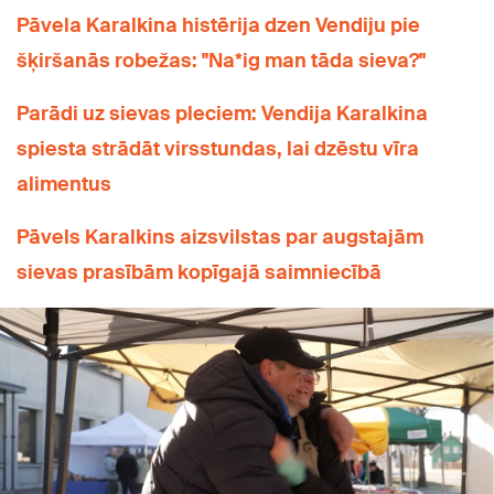
Pāvela Karalkina histērija dzen Vendiju pie
šķiršanās robežas: "Na*ig man tāda sieva?"
Parādi uz sievas pleciem: Vendija Karalkina
spiesta strādāt virsstundas, lai dzēstu vīra
alimentus
Pāvels Karalkins aizsvilstas par augstajām
sievas prasībām kopīgajā saimniecībā