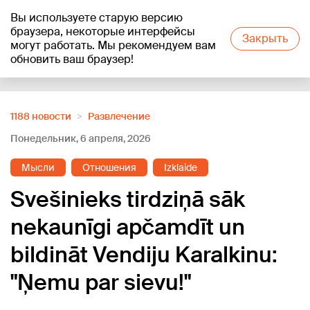
Вы используете старую версию
+19
°C
браузера, некоторые интерфейсы
Закрыть
могут работать. Мы рекомендуем вам
обновить ваш браузер!
Reklāma
1188 новости
Развлечение
Понедельник, 6 апреля, 2026
Мысли
Отношения
Izklaide
Svešinieks tirdziņā sāk
nekaunīgi apčamdīt un
bildināt Vendiju Karalkinu:
"Ņemu par sievu!"