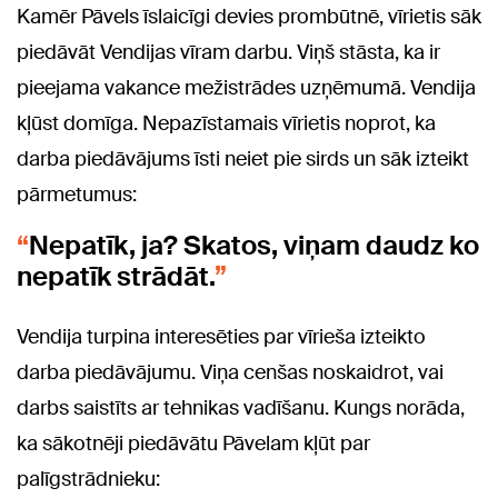
Kamēr Pāvels īslaicīgi devies prombūtnē, vīrietis sāk
piedāvāt Vendijas vīram darbu. Viņš stāsta, ka ir
pieejama vakance mežistrādes uzņēmumā. Vendija
kļūst domīga. Nepazīstamais vīrietis noprot, ka
darba piedāvājums īsti neiet pie sirds un sāk izteikt
pārmetumus:
Nepatīk, ja? Skatos, viņam daudz ko
nepatīk strādāt.
Vendija turpina interesēties par vīrieša izteikto
darba piedāvājumu. Viņa cenšas noskaidrot, vai
darbs saistīts ar tehnikas vadīšanu. Kungs norāda,
ka sākotnēji piedāvātu Pāvelam kļūt par
palīgstrādnieku: