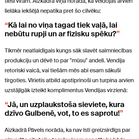
tieši vīram. Aizkadrā viņa norāda, ka veidojas arvien
lielāka iekšējā nepatika pret šo cilvēku:
Kā lai no viņa tagad tiek vaļā, lai
nebūtu rupji un ar fizisku spēku?
Tikmēr neatlaidīgais kungs sāk slavēt saimniecības
produkciju un dēvē to par "mūsu" andeli. Vendija
retoriski vaicā, vai tiešām mēs abi esam sākuši
tirgoties. Vīrietis atbild apstiprinoši un turpina arvien
uzstājīgāk izteikt komplimentus Vendijas virzienā:
Jā, un uzplaukstoša sieviete, kura
dzīvo Gulbenē, vot, to es saprotu!
Aizkadrā Pāvels norāda, ka nav īsti greizsirdīgs par