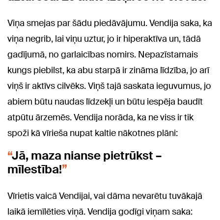
Viņa smejas par šādu piedāvājumu. Vendija saka, ka
viņa negrib, lai viņu uztur, jo ir hiperaktīva un, tādā
gadījumā, no garlaicības nomirs. Nepazīstamais
kungs piebilst, ka abu starpā ir zināma līdzība, jo arī
viņš ir aktīvs cilvēks. Viņš tajā saskata ieguvumus, jo
abiem būtu naudas līdzekļi un būtu iespēja baudīt
atpūtu ārzemēs. Vendija norāda, ka ne viss ir tik
spoži kā vīrieša nupat kaltie nākotnes plāni:
Jā, maza nianse pietrūkst –
mīlestība!
Vīrietis vaicā Vendijai, vai dāma nevarētu tuvākajā
laikā iemīlēties viņā. Vendija godīgi viņam saka: