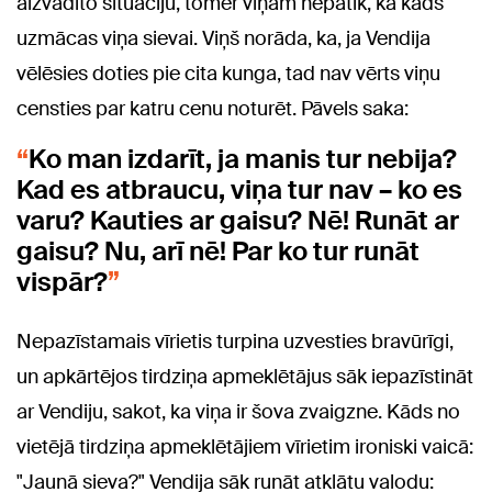
aizvadīto situāciju, tomēr viņam nepatīk, ka kāds
uzmācas viņa sievai. Viņš norāda, ka, ja Vendija
vēlēsies doties pie cita kunga, tad nav vērts viņu
censties par katru cenu noturēt. Pāvels saka:
Ko man izdarīt, ja manis tur nebija?
Kad es atbraucu, viņa tur nav – ko es
varu? Kauties ar gaisu? Nē! Runāt ar
gaisu? Nu, arī nē! Par ko tur runāt
vispār?
Nepazīstamais vīrietis turpina uzvesties bravūrīgi,
un apkārtējos tirdziņa apmeklētājus sāk iepazīstināt
ar Vendiju, sakot, ka viņa ir šova zvaigzne. Kāds no
vietējā tirdziņa apmeklētājiem vīrietim ironiski vaicā:
"Jaunā sieva?" Vendija sāk runāt atklātu valodu: