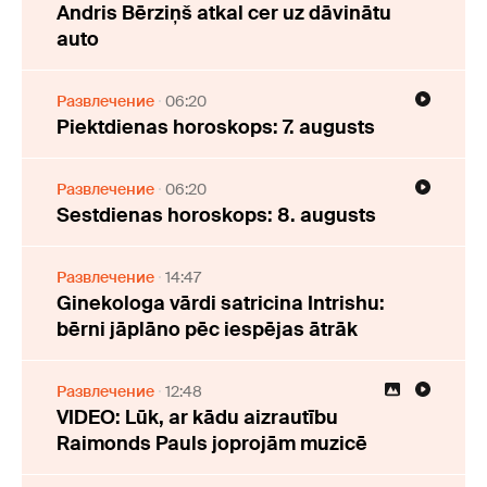
Andris Bērziņš atkal cer uz dāvinātu
auto
Развлечение
06:20
Piektdienas horoskops: 7. augusts
Развлечение
06:20
Sestdienas horoskops: 8. augusts
Развлечение
14:47
Ginekologa vārdi satricina Intrishu:
bērni jāplāno pēc iespējas ātrāk
Развлечение
12:48
VIDEO: Lūk, ar kādu aizrautību
Raimonds Pauls joprojām muzicē