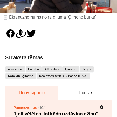
Ekrānuzņēmums no raidījuma "Ģimene burkā"
Šī raksta tēmas
мужчины
Laulība
Attiecības
Ģimene
Tirgus
Karalkinu ģimene
Realitātes seriāls "Ģimene burkā"
Популярные
Новые
Развлечение
10:11
"Ļoti vēlētos, lai kāds uzdāvina džipu" -