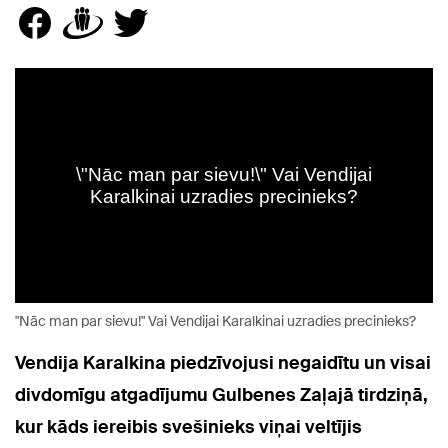
"Nāc man par sievu!" Vai Vendijai Karalkinai uzradies precinieks?
Vendija Karalkina piedzīvojusi negaidītu un visai
divdomīgu atgadījumu Gulbenes Zaļajā tirdziņā,
kur kāds iereibis svešinieks viņai veltījis