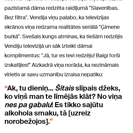
pazīstamā dāma redzēta raidījumā "Slavenības.
Bez filtra". Vendija viņu palabo, ka televīzijas
ekrānos viņa redzama realitātes seriālā "Ģimene
burkā". Svešais kungs atminas, ka tiešām redzējis
Vendiju televīzijā un sāk izteikt dāmai
komplimentus: "Jā, tur es tevi redzēju! Baigi forši
izskatījies!" Aizkadrā viņa norāda, ka nezināmais
vīrietis ar savu uzmanību izraisa nepatiku:
Ak, tu dieniņ...
Šitais
slīpais džeks,
ko viņš man te līmējās klāt? No viņa
nes pa gabalu
! Es tikko sajūtu
alkohola smaku, tā [uzreiz
norobežojos].