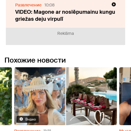
Развлечение
10:08
VIDEO: Magone ar noslēpumainu kungu
griežas deju virpulī
Reklāma
Похожие новости
Видео
Развлечение
11:31
Мысл