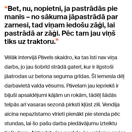
Bet, nu, nopietni, ja pastrādās pie
manis – no sākuma jāpastrādā par
zarnesi, tad viņam iedošu zāģi, lai
pastrādā ar zāģi. Pēc tam jau viņš
tiks uz traktoru.
Vēlāk intervijā Pāvels skaidro, ka tas īsti nav viņa
darbs, jo jau šobrīd strādā gaterī, kur ir ilgstoši
jāatrodas uz betona seguma grīdas. Šī iemesla dēļ
darbavietā valda vēsums. Pāvelam jau iepriekš ir
bijuši apsaldējumi kājām un rokām, tādēļ šādās
telpās arī vasaras sezonā pirksti kļūst zili. Vendija
aicina nepazīstamo vīrieti pienākt pie stenda pēc
stundas, lai šo pašu darba piedāvājumu izteiktu