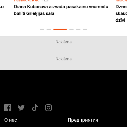
ko
Diāna Kubasova aizvada pasakainu vecmeitu
Dženi
ballīti Grieķijas salā
skaud
dzīvi
Reklāma
Reklāma
О нас
Предприятия