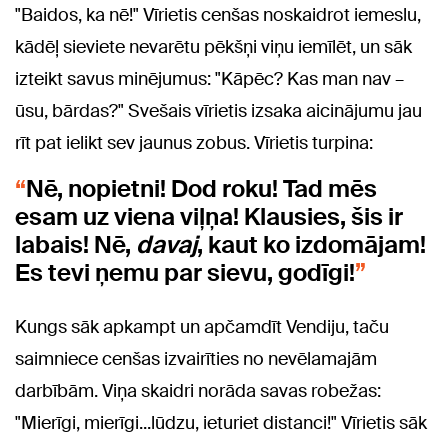
"Baidos, ka nē!" Vīrietis cenšas noskaidrot iemeslu,
kādēļ sieviete nevarētu pēkšņi viņu iemīlēt, un sāk
izteikt savus minējumus: "Kāpēc? Kas man nav –
ūsu, bārdas?" Svešais vīrietis izsaka aicinājumu jau
rīt pat ielikt sev jaunus zobus. Vīrietis turpina:
Nē, nopietni! Dod roku! Tad mēs
esam uz viena viļņa! Klausies, šis ir
labais! Nē,
davaj
, kaut ko izdomājam!
Es tevi ņemu par sievu, godīgi!
Kungs sāk apkampt un apčamdīt Vendiju, taču
saimniece cenšas izvairīties no nevēlamajām
darbībām. Viņa skaidri norāda savas robežas:
"Mierīgi, mierīgi...lūdzu, ieturiet distanci!" Vīrietis sāk