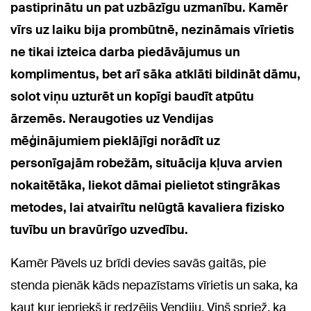
pastiprinātu un pat uzbāzīgu uzmanību. Kamēr
vīrs uz laiku bija prombūtnē, nezināmais vīrietis
ne tikai izteica darba piedāvājumus un
komplimentus, bet arī sāka atklāti bildināt dāmu,
solot viņu uzturēt un kopīgi baudīt atpūtu
ārzemēs. Neraugoties uz Vendijas
mēģinājumiem pieklājīgi norādīt uz
personīgajām robežām, situācija kļuva arvien
nokaitētāka, liekot dāmai pielietot stingrākas
metodes, lai atvairītu nelūgtā kavaliera fizisko
tuvību un bravūrīgo uzvedību.
Kamēr Pāvels uz brīdi devies savās gaitās, pie
stenda pienāk kāds nepazīstams vīrietis un saka, ka
kaut kur iepriekš ir redzējis Vendiju. Viņš spriež, ka