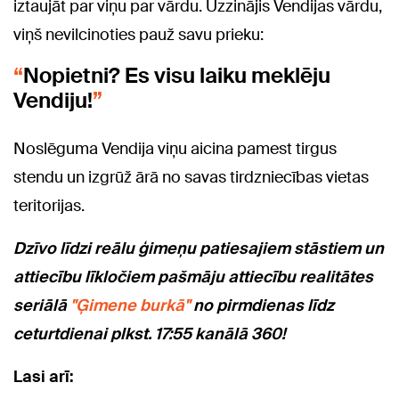
iztaujāt par viņu par vārdu. Uzzinājis Vendijas vārdu,
viņš nevilcinoties pauž savu prieku:
Nopietni? Es visu laiku meklēju
Vendiju!
Noslēguma Vendija viņu aicina pamest tirgus
stendu un izgrūž ārā no savas tirdzniecības vietas
teritorijas.
Dzīvo līdzi reālu ģimeņu patiesajiem stāstiem un
attiecību līkločiem pašmāju attiecību realitātes
seriālā
"Ģimene burkā"
no pirmdienas līdz
ceturtdienai plkst. 17:55 kanālā 360!
Lasi arī: