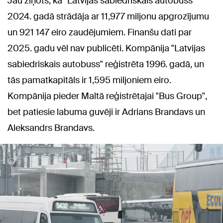
Jau ziņots, ka "Latvijas sabiedriskais autobuss"
2024. gadā strādāja ar 11,977 miljonu apgrozījumu
un 921 147 eiro zaudējumiem. Finanšu dati par
2025. gadu vēl nav publicēti. Kompānija "Latvijas
sabiedriskais autobuss" reģistrēta 1996. gadā, un
tās pamatkapitāls ir 1,595 miljoniem eiro.
Kompānija pieder Maltā reģistrētajai "Bus Group",
bet patiesie labuma guvēji ir Adrians Brandavs un
Aleksandrs Brandavs.