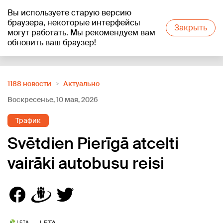
Вы используете старую версию
+23
°C
браузера, некоторые интерфейсы
Закрыть
могут работать. Мы рекомендуем вам
обновить ваш браузер!
Reklāma
1188 новости
Актуально
Воскресенье, 10 мая, 2026
Трафик
Svētdien Pierīgā atcelti
vairāki autobusu reisi