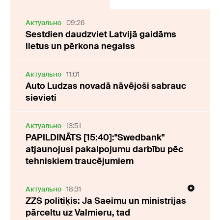
Актуально
09:26
Sestdien daudzviet Latvijā gaidāms
lietus un pērkona negaiss
Актуально
11:01
Auto Ludzas novadā nāvējoši sabrauc
sievieti
Актуально
13:51
PAPILDINĀTS [15:40]:"Swedbank"
atjaunojusi pakalpojumu darbību pēc
tehniskiem traucējumiem
Актуально
18:31
ZZS politiķis: Ja Saeimu un ministrijas
pārceltu uz Valmieru, tad