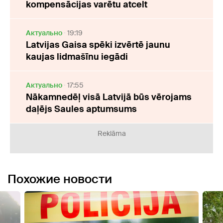
kompensācijas varētu atcelt
Актуально
19:19
Latvijas Gaisa spēki izvērtē jaunu
kaujas lidmašīnu iegādi
Актуально
17:55
Nākamnedēļ visā Latvijā būs vērojams
daļējs Saules aptumsums
Reklāma
Похожие новости