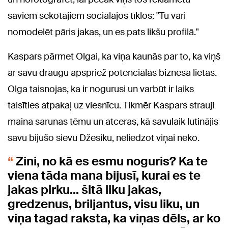
saviem sekotājiem sociālajos tīklos: "Tu vari
nomodelēt pāris jakas, un es pats likšu profilā."
Kaspars pārmet Olgai, ka viņa kaunās par to, ka viņš
ar savu draugu apspriež potenciālās biznesa lietas.
Olga taisnojas, ka ir nogurusi un varbūt ir laiks
taisīties atpakaļ uz viesnīcu. Tikmēr Kaspars strauji
maina sarunas tēmu un atceras, kā savulaik lutinājis
savu bijušo sievu Džesiku, neliedzot viņai neko.
Zini, no kā es esmu noguris? Ka te
viena tāda mana bijusī, kurai es te
jakas pirku... šitā liku jakas,
gredzenus, briljantus, visu liku, un
viņa tagad raksta, ka viņas dēls, ar ko