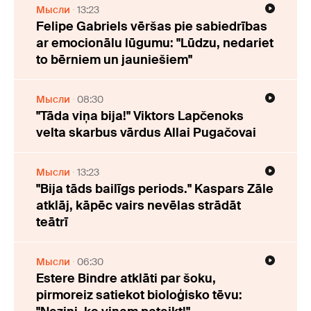
Мысли
13:23
Felipe Gabriels vēršas pie sabiedrības
ar emocionālu lūgumu: "Lūdzu, nedariet
to bērniem un jauniešiem"
Мысли
08:30
"Tāda viņa bija!" Viktors Lapčenoks
velta skarbus vārdus Allai Pugačovai
Мысли
13:23
"Bija tāds bailīgs periods." Kaspars Zāle
atklāj, kāpēc vairs nevēlas strādāt
teātrī
Мысли
06:30
Estere Bindre atklāti par šoku,
pirmoreiz satiekot bioloģisko tēvu: