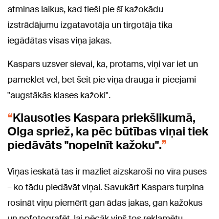
atminas laikus, kad tieši pie šī kažokādu
izstrādājumu izgatavotāja un tirgotāja tika
iegādātas visas viņa jakas.
Kaspars uzsver sievai, ka, protams, viņi var iet un
pameklēt vēl, bet šeit pie viņa drauga ir pieejami
"augstākās klases kažoki".
Klausoties Kaspara priekšlikumā,
Olga spriež, ka pēc būtības viņai tiek
piedāvāts "nopelnīt kažoku".
Viņas ieskatā tas ir mazliet aizskaroši no vīra puses
– ko tādu piedāvāt viņai. Savukārt Kaspars turpina
rosināt viņu piemērīt gan ādas jakas, gan kažokus
un nofotografēt, lai pēcāk viņš tos reklamētu