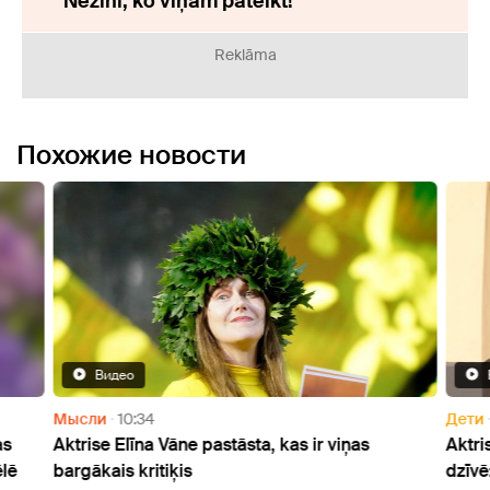
"Nezini, ko viņam pateikt!"
Reklāma
Похожие новости
Видео
Мысли
10:34
Дети
as
Aktrise Elīna Vāne pastāsta, kas ir viņas
Aktri
lē
bargākais kritiķis
dzīvē: