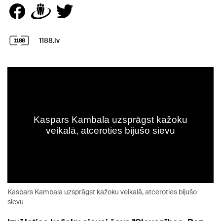
1188.lv
Kaspars Kambala uzsprāgst kažoku veikalā, atceroties bijušo
sievu