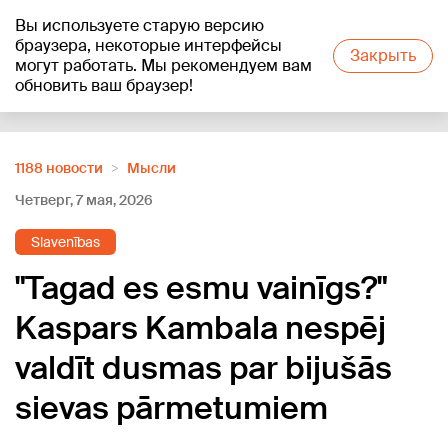
Вы используете старую версию
+19
°C
браузера, некоторые интерфейсы
Закрыть
могут работать. Мы рекомендуем вам
обновить ваш браузер!
Reklāma
1188 новости
Мысли
Четверг, 7 мая, 2026
Slavenības
"Tagad es esmu vainīgs?"
Kaspars Kambala nespēj
valdīt dusmas par bijušās
sievas pārmetumiem