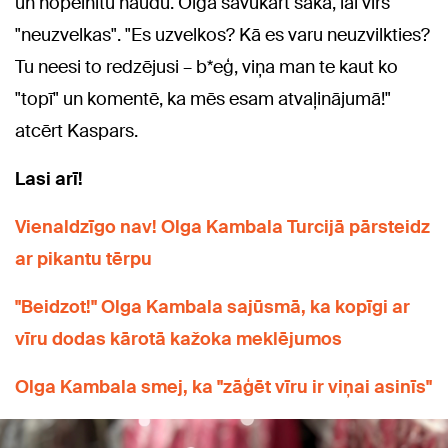
un nopelnītu naudu. Olga savukārt saka, lai vīrs
"neuzvelkas". "Es uzvelkos? Kā es varu neuzvilkties?
Tu neesi to redzējusi – b*eģ, viņa man te kaut ko
"topī" un komentē, ka mēs esam atvaļinājumā!"
atcērt Kaspars.
Lasi arī!
Vienaldzīgo nav! Olga Kambala Turcijā pārsteidz
ar pikantu tērpu
"Beidzot!" Olga Kambala sajūsmā, ka kopīgi ar
vīru dodas kārotā kažoka meklējumos
Olga Kambala smej, ka "zāģēt vīru ir viņai asinīs"