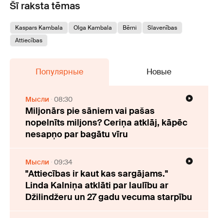
Šī raksta tēmas
Kaspars Kambala
Olga Kambala
Bērni
Slavenības
Attiecības
Популярные
Новые
Мысли
08:30
Miljonārs pie sāniem vai pašas
nopelnīts miljons? Ceriņa atklāj, kāpēc
nesapņo par bagātu vīru
Мысли
09:34
"Attiecības ir kaut kas sargājams."
Linda Kalniņa atklāti par laulību ar
Džilindžeru un 27 gadu vecuma starpību