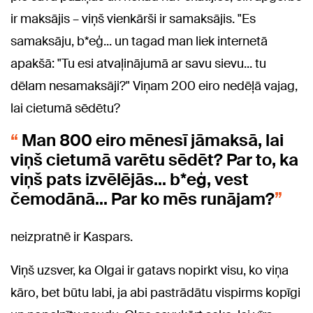
ir maksājis – viņš vienkārši ir samaksājis. "Es
samaksāju, b*eģ... un tagad man liek internetā
apakšā: "Tu esi atvaļinājumā ar savu sievu... tu
dēlam nesamaksāji?" Viņam 200 eiro nedēļā vajag,
lai cietumā sēdētu?
Man 800 eiro mēnesī jāmaksā, lai
viņš cietumā varētu sēdēt? Par to, ka
viņš pats izvēlējās... b*eģ, vest
čemodānā... Par ko mēs runājam?
neizpratnē ir Kaspars.
Viņš uzsver, ka Olgai ir gatavs nopirkt visu, ko viņa
kāro, bet būtu labi, ja abi pastrādātu vispirms kopīgi