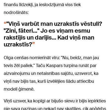
finanšu līdzekļi, ja ieslodzījumā viss tiek
nodrošināts:
"Viņš varbūt man uzrakstīs vēstuli?
"Zini, fāteri..." Jo es viņam esmu
rakstījis un darījis... Kad viņš man
uzrakstīs?
Olga cenšas nomierināt vīru: "Nu, beidz, man jau
tevis žēl paliek." Taču Kaspars turpina runāt par
aizvainojumu un netaisnības sajūtu, uzsverot, ka
viņš nav bijis tas, kurš izvēlējies šādu attiecību
modeli ģimenē.
Viņš uzsver, ka kopīgi ar bijušo sievu ir bijis iepirkties
pie sava paziņas un nekad nav skatījies, cik apģērbs