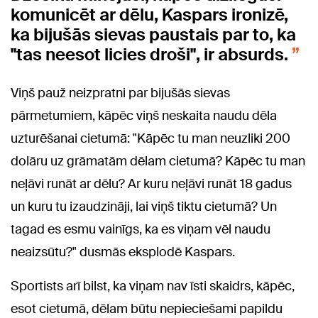
komunicēt ar dēlu, Kaspars ironizē,
ka bijušās sievas paustais par to, ka
"tas neesot licies droši", ir absurds.
Viņš pauž neizpratni par bijušās sievas
pārmetumiem, kāpēc viņš neskaita naudu dēla
uzturēšanai cietumā: "Kāpēc tu man neuzliki 200
dolāru uz grāmatām dēlam cietumā? Kāpēc tu man
neļāvi runāt ar dēlu? Ar kuru neļāvi runāt 18 gadus
un kuru tu izaudzināji, lai viņš tiktu cietumā? Un
tagad es esmu vainīgs, ka es viņam vēl naudu
neaizsūtu?" dusmās eksplodē Kaspars.
Sportists arī bilst, ka viņam nav īsti skaidrs, kāpēc,
esot cietumā, dēlam būtu nepieciešami papildu