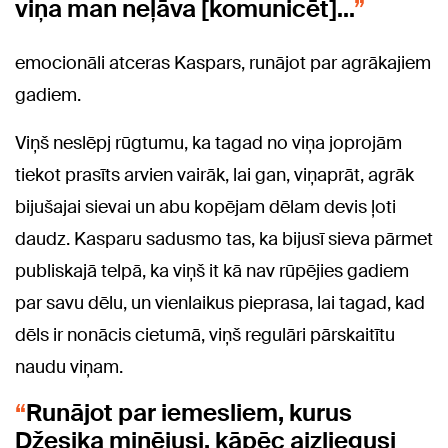
viņa man neļāva [komunicēt]...
emocionāli atceras Kaspars, runājot par agrākajiem
gadiem.
Viņš neslēpj rūgtumu, ka tagad no viņa joprojām
tiekot prasīts arvien vairāk, lai gan, viņaprāt, agrāk
bijušajai sievai un abu kopējam dēlam devis ļoti
daudz. Kasparu sadusmo tas, ka bijusī sieva pārmet
publiskajā telpā, ka viņš it kā nav rūpējies gadiem
par savu dēlu, un vienlaikus pieprasa, lai tagad, kad
dēls ir nonācis cietumā, viņš regulāri pārskaitītu
naudu viņam.
Runājot par iemesliem, kurus
Džesika minējusi, kāpēc aizliegusi