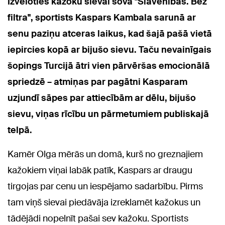
Izvēloties kažoku sievai šova "Slavenības. Bez
filtra", sportists Kaspars Kambala sarunā ar
senu paziņu atceras laikus, kad šajā pašā vietā
iepircies kopā ar bijušo sievu. Taču nevainīgais
šopings Turcijā ātri vien pārvēršas emocionālā
spriedzē – atmiņas par pagātni Kasparam
uzjundī sāpes par attiecībām ar dēlu, bijušo
sievu, viņas rīcību un pārmetumiem publiskajā
telpā.
Kamēr Olga mērās un domā, kurš no greznajiem
kažokiem viņai labāk patīk, Kaspars ar draugu
tirgojas par cenu un iespējamo sadarbību. Pirms
tam viņš sievai piedāvāja izreklamēt kažokus un
tādējādi nopelnīt pašai sev kažoku. Sportists