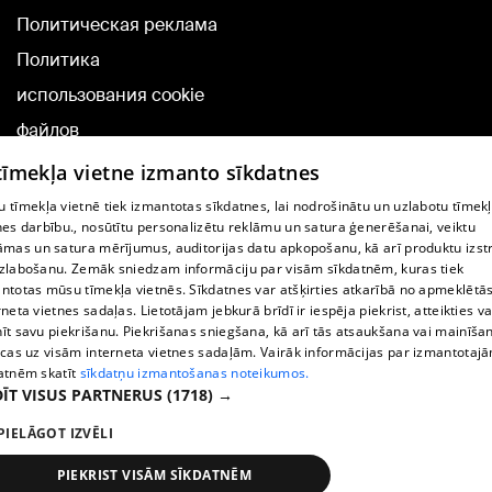
Политическая реклама
Политика
использования cookie
файлов
Добавление
 tīmekļa vietne izmanto sīkdatnes
комментариев
 tīmekļa vietnē tiek izmantotas sīkdatnes, lai nodrošinātu un uzlabotu tīmek
nes darbību., nosūtītu personalizētu reklāmu un satura ģenerēšanai, veiktu
āmas un satura mērījumus, auditorijas datu apkopošanu, kā arī produktu izst
TВ-программа
zlabošanu. Zemāk sniedzam informāciju par visām sīkdatnēm, kuras tiek
Условия договора
ntotas mūsu tīmekļa vietnēs. Sīkdatnes var atšķirties atkarībā no apmeklētā
rneta vietnes sadaļas. Lietotājam jebkurā brīdī ir iespēja piekrist, atteikties va
360 Ziņu kontakti
īt savu piekrišanu. Piekrišanas sniegšana, kā arī tās atsaukšana vai mainīša
ecas uz visām interneta vietnes sadaļām. Vairāk informācijas par izmantotaj
Helio Media
atnēm skatīt
sīkdatņu izmantošanas noteikumos.
ĪT VISUS PARTNERUS
(1718) →
Служба помощи портала: э-почта -
info@1188.lv
PIELĀGOT IZVĒLI
Copyright © 2004-2026 SIA HELIO MEDIA.
All rights reserved.
PIEKRIST VISĀM SĪKDATNĒM