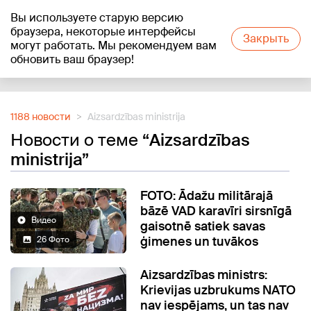
Вы используете старую версию
+13
°C
браузера, некоторые интерфейсы
Закрыть
могут работать. Мы рекомендуем вам
обновить ваш браузер!
Reklāma
1188 новости
Aizsardzības ministrija
Новости о теме
“Aizsardzības
ministrija”
FOTO: Ādažu militārajā
bāzē VAD karavīri sirsnīgā
Видео
gaisotnē satiek savas
ģimenes un tuvākos
26 Фото
Aizsardzības ministrs:
Krievijas uzbrukums NATO
nav iespējams, un tas nav