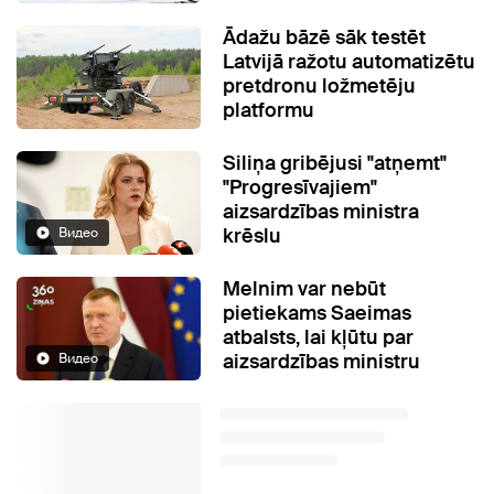
Ādažu bāzē sāk testēt
Latvijā ražotu automatizētu
pretdronu ložmetēju
platformu
Siliņa gribējusi "atņemt"
"Progresīvajiem"
aizsardzības ministra
krēslu
Видео
Melnim var nebūt
pietiekams Saeimas
atbalsts, lai kļūtu par
aizsardzības ministru
Видео