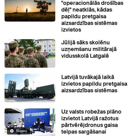
"operacionālās drošības
dēļ" neatklās, kādas
papildu pretgaisa
aizsardzības sistēmas
izvietos
Jūlijā sāks skolēnu
uzņemšanu militārajā
vidusskolā Latgalē
Latvijā tuvākajā laikā
izvietos papildu pretgaisa
aizsardzības sistēmas
Uz valsts robežas plāno
izvietot Latvijā ražotus
pārtvērējdronus gaisa
telpas sargāšanai
Видео