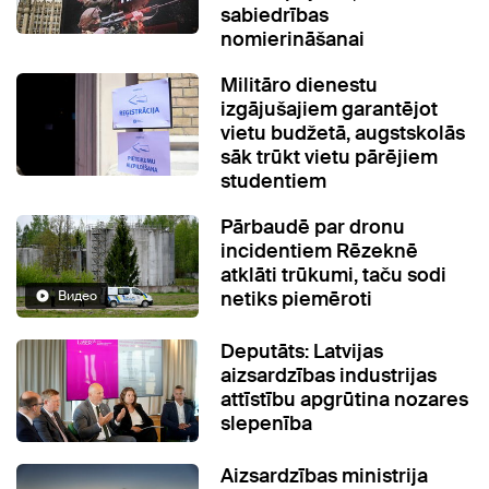
sabiedrības
nomierināšanai
Militāro dienestu
izgājušajiem garantējot
vietu budžetā, augstskolās
sāk trūkt vietu pārējiem
studentiem
Pārbaudē par dronu
incidentiem Rēzeknē
atklāti trūkumi, taču sodi
netiks piemēroti
Видео
Deputāts: Latvijas
aizsardzības industrijas
attīstību apgrūtina nozares
slepenība
Aizsardzības ministrija