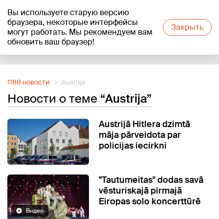
Вы используете старую версию
+15
°C
браузера, некоторые интерфейсы
Закрыть
могут работать. Мы рекомендуем вам
обновить ваш браузер!
Reklāma
1188 новости
Austrija
Новости о теме
“Austrija”
Austrijā Hitlera dzimtā
māja pārveidota par
policijas iecirkni
"Tautumeitas" dodas savā
vēsturiskajā pirmajā
Eiropas solo koncerttūrē
Видео