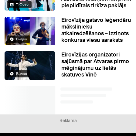
piepildītais tirkīza paklājs
11 Фото
Eirovīzija gatavo leģendāru
mākslinieku
atkalredzēšanos – izziņots
konkursa viesu saraksts
Видео
Eirovīzijas organizatori
sajūsmā par Atvaras pirmo
mēģinājumu uz lielās
skatuves Vīnē
Видео
Reklāma