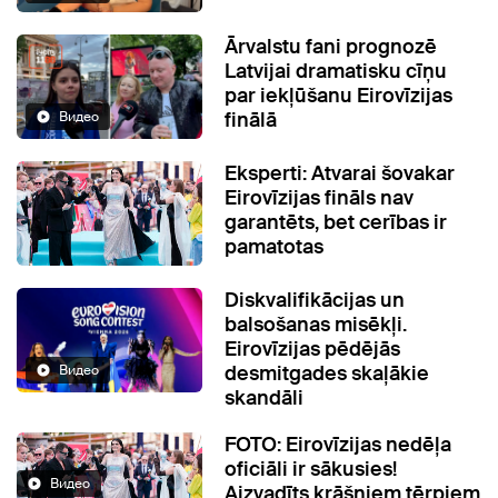
Ārvalstu fani prognozē
Latvijai dramatisku cīņu
par iekļūšanu Eirovīzijas
finālā
Видео
Eksperti: Atvarai šovakar
Eirovīzijas fināls nav
garantēts, bet cerības ir
pamatotas
Diskvalifikācijas un
balsošanas misēkļi.
Eirovīzijas pēdējās
desmitgades skaļākie
Видео
skandāli
FOTO: Eirovīzijas nedēļa
oficiāli ir sākusies!
Видео
Aizvadīts krāšņiem tērpiem