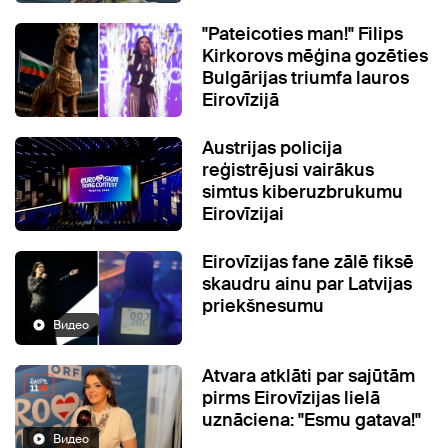
"Pateicoties man!" Filips
Kirkorovs mēģina gozēties
Bulgārijas triumfa lauros
Eirovīzijā
Austrijas policija
reģistrējusi vairākus
simtus kiberuzbrukumu
Eirovīzijai
Eirovīzijas fane zālē fiksē
skaudru ainu par Latvijas
priekšnesumu
Видео
Atvara atklāti par sajūtām
pirms Eirovīzijas lielā
uznāciena: "Esmu gatava!"
Видео