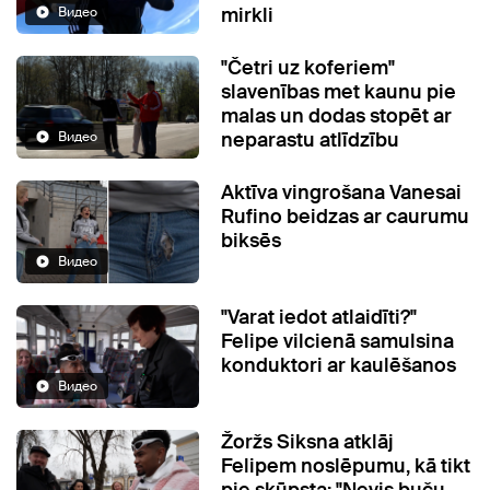
mirkli
Видео
"Četri uz koferiem"
slavenības met kaunu pie
malas un dodas stopēt ar
neparastu atlīdzību
Видео
Aktīva vingrošana Vanesai
Rufino beidzas ar caurumu
biksēs
Видео
"Varat iedot atlaidīti?"
Felipe vilcienā samulsina
konduktori ar kaulēšanos
Видео
Žoržs Siksna atklāj
Felipem noslēpumu, kā tikt