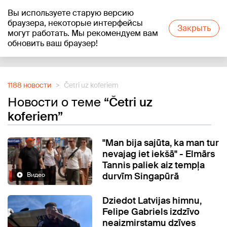
Вы используете старую версию
+24
°C
браузера, некоторые интерфейсы
Закрыть
могут работать. Мы рекомендуем вам
обновить ваш браузер!
Reklāma
1188 новости
Četri uz koferiem
Новости о теме
“Četri uz
koferiem”
"Man bija sajūta, ka man tur
nevajag iet iekšā" - Elmārs
Tannis paliek aiz tempļa
durvīm Singapūrā
Видео
Dziedot Latvijas himnu,
Felipe Gabriels izdzīvo
neaizmirstamu dzīves