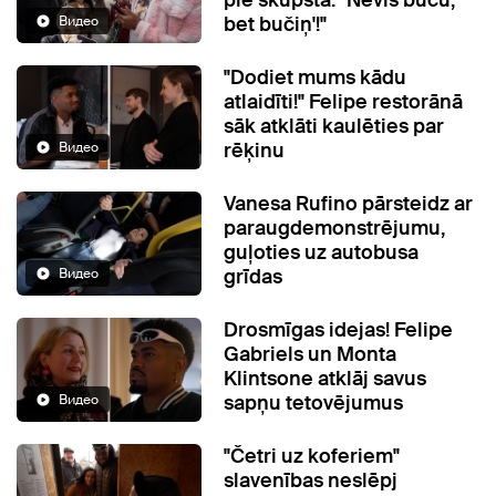
pie skūpsta: "Nevis buču,
bet bučiņ'!"
Видео
"Dodiet mums kādu
atlaidīti!" Felipe restorānā
sāk atklāti kaulēties par
rēķinu
Видео
Vanesa Rufino pārsteidz ar
paraugdemonstrējumu,
guļoties uz autobusa
grīdas
Видео
Drosmīgas idejas! Felipe
Gabriels un Monta
Klintsone atklāj savus
sapņu tetovējumus
Видео
"Četri uz koferiem"
slavenības neslēpj