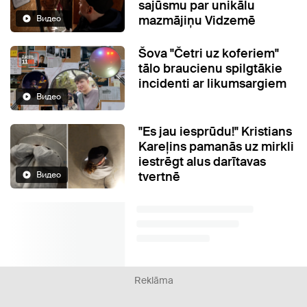
sajūsmu par unikālu
mazmājiņu Vidzemē
Видео
Šova "Četri uz koferiem"
tālo braucienu spilgtākie
incidenti ar likumsargiem
Видео
"Es jau iesprūdu!" Kristians
Kareļins pamanās uz mirkli
iestrēgt alus darītavas
tvertnē
Видео
Reklāma