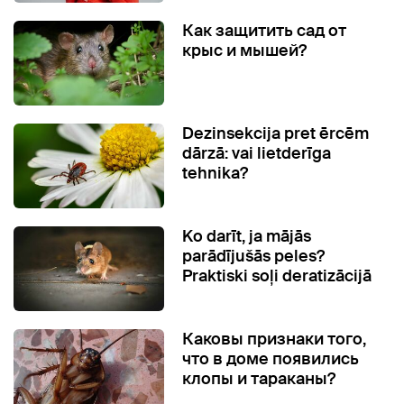
Как защитить сад от
крыс и мышей?
Dezinsekcija pret ērcēm
dārzā: vai lietderīga
tehnika?
Ko darīt, ja mājās
parādījušās peles?
Praktiski soļi deratizācijā
Каковы признаки того,
что в доме появились
клопы и тараканы?