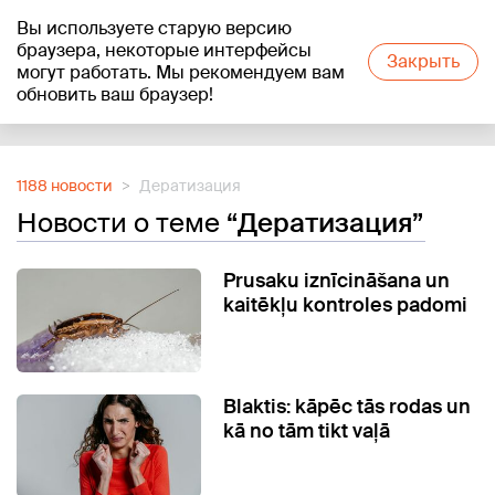
Вы используете старую версию
+16
°C
браузера, некоторые интерфейсы
Закрыть
могут работать. Мы рекомендуем вам
обновить ваш браузер!
Reklāma
1188 новости
Дератизация
Новости о теме
“Дератизация”
Prusaku iznīcināšana un
kaitēkļu kontroles padomi
Blaktis: kāpēc tās rodas un
kā no tām tikt vaļā