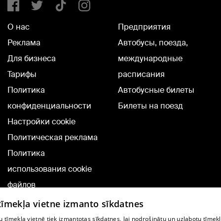
О нас
Предприятия
Реклама
Автобусы, поезда,
Для бизнеса
международные
Тарифы
расписания
Политика
Автобусные билеты
конфиденциальности
Билеты на поезд
Настройки cookie
Политическая реклама
Политика
использования cookie
файлов
Добавление
 tīmekļa vietne izmanto sīkdatnes
комментариев
 tīmekļa vietnē tiek izmantotas sīkdatnes, lai nodrošinātu un uzlabotu tīmek