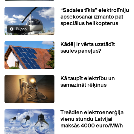
“Sadales tīkls” elektrolīniju
apsekošanai izmanto pat
speciālus helikopterus
Видео
Kādēļ ir vērts uzstādīt
saules paneļus?
Kā taupīt elektrību un
samazināt rēķinus
Trešdien elektroenerģija
vienu stundu Latvijai
maksās 4000 euro/MWh