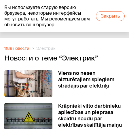
Вы используете старую версию
+19
°C
браузера, некоторые интерфейсы
Закрыть
могут работать. Мы рекомендуем вам
обновить ваш браузер!
Reklāma
1188 новости
Электрик
Новости о теме
“Электрик”
Viens no nesen
aizturētajiem spiegiem
strādājis par elektriķi
Krāpnieki vilto darbinieku
apliecības un pieprasa
skaidru naudu par
elektrības skaitītāja maiņu