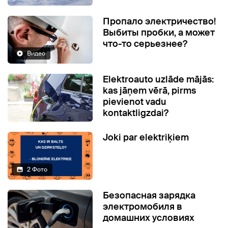
Пропало электричество!
Выбиты пробки, а может
что-то серьезнее?
Видео
Elektroauto uzlāde mājās:
kas jāņem vērā, pirms
pievienot vadu
kontaktligzdai?
Joki par elektriķiem
2 Фото
Безопасная зарядка
электромобиля в
домашних условиях